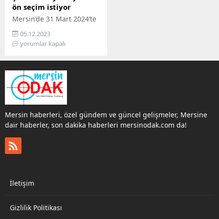
ön seçim istiyor
Mersin’de 31 Mart 2024’te
yapılması planlanan
05.12.2023
Mahalli İdareler
yorumlar kapalı
Seçimlerinde Belediye
Başkan Aday Adayları ve
belediye meclis üyeleri
partilerinden
başvurularını yapmaya
başladı. AK Parti’nin
temayül yoklamalarını
Mersin haberleri, özel gündem ve güncel gelişmeler, Mersine
bitirmesi, Cumhur
dair haberler, son dakika haberleri mersinodak.com da!
İttifakının tekrar anlaşmak
üzere olduğu, HEDEP’in
her yerde kendi
adaylarımızla seçimlere
girme kararlığında
olduğunu bildirmesi ve İYİ
İletişim
Parti’nin Özgür Özel’in
işbirliği teklifini
redderek...
Gizlilik Politikası