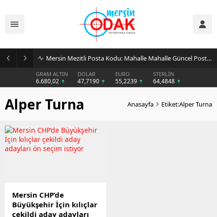
Mersin Mezitli Posta Kodu: Mahalle Mahalle Güncel Posta Kodu Rehberi
GRAM ALTIN
DOLAR
EURO
STERLİN
6.680,02
47,7190
55,2239
64,4848
Alper Turna
Anasayfa
Etiket:Alper Turna
Mersin CHP’de
Büyükşehir İçin kılıçlar
çekildi aday adayları