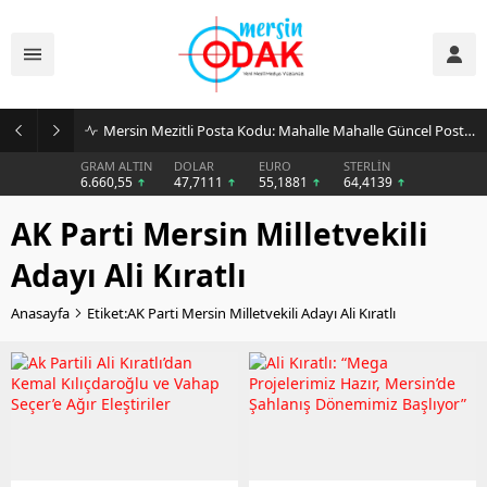
Mersin Mezitli Posta Kodu: Mahalle Mahalle Güncel Posta Kodu Rehberi
GRAM ALTIN
DOLAR
EURO
STERLİN
6.660,55
47,7111
55,1881
64,4139
AK Parti Mersin Milletvekili
Adayı Ali Kıratlı
Anasayfa
Etiket:AK Parti Mersin Milletvekili Adayı Ali Kıratlı