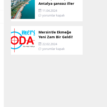
Antalya şanssız iller
arasına girdi: İşte
11.04.2024
sebebi…
yorumlar kapalı
Mersin’de Ekmeğe
Yeni Zam Bir Geldi!
İşte Mersin’in Zamlı
22.02.2024
Ekmek Fiyatı!
yorumlar kapalı