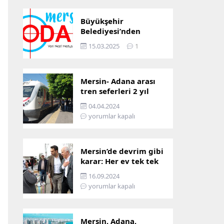
Büyükşehir
Belediyesi’nden
Mersin ve Adana arası
15.03.2025
1
ulaşım başladı
Mersin- Adana arası
tren seferleri 2 yıl
boyunca
04.04.2024
çalışmayacak
yorumlar kapalı
Mersin’de devrim gibi
karar: Her ev tek tek
incelenecek!
16.09.2024
yorumlar kapalı
Mersin, Adana,