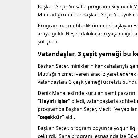
Başkan Seçer’in saha programı Seymenli Ma
Muhtarlığı önünde Başkan Seçer’i büyük coş
Programına; muhtarlık önünde başlayan Baş
araya geldi. Neşeli dakikaların yaşandığı ha
şut çekti.
Vatandaşlar, 3 çeşit yemeği bu k
Başkan Seçer, miniklerin kahkahalarıyla ş
Mutfağı hizmeti veren aracı ziyaret edere
vatandaşlara 3 çeşit yemeği ücretsiz sundu
Deniz Mahallesi’nde kurulan semt pazarını
“Hayırlı işler”
diledi, vatandaşlarla sohbet 
programda Başkan Seçer, Mezitli’ye yapılan
“teşekkür”
aldı.
Başkan Seçer, program boyunca yoğun ilgi 
çektirdi. Saha programı esnasında ise Büyü