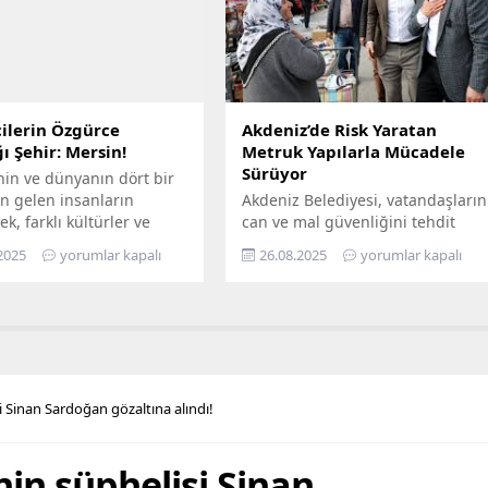
gezerek 7’den 70’e herkesi
uygun biçimde yenilerken,
buluşturuyor. Bilimi,
geleceğin artan taleplerine de
 her alanında
hazır hâle getiriyor Türkiye’nin
aştırmayı amaçlayan...
enerji dönüşümüne öncülük...
ilerin Özgürce
Akdeniz’de Risk Yaratan
ı Şehir: Mersin!
Metruk Yapılarla Mücadele
Sürüyor
nin ve dünyanın dört bir
n gelen insanların
Akdeniz Belediyesi, vatandaşların
ek, farklı kültürler ve
can ve mal güvenliğini tehdit
ın bir arada kardeşçe ve
eden, yarattığı görsel kirliliğin
2025
yorumlar kapalı
26.08.2025
yorumlar kapalı
erisinde yaşadığı Mersin,
yanı sıra kimi zaman sosyal
lerin de gözde kentlerinin
sorunlara da yol açan terk
yer alıyor. Mersin
edilmiş yapılarla mücadelesini
hir Belediye Başkanı
aralıksız sürdürüyor. Bugüne dek
eçer’in öncülüğünde
yüzlerce metruk yapının yıkımını
eçirilen hizmetler ile
yapan fen işleri ekipleri, son
ların maddi ve manevi
olarak Bahçe Mahallesi’nde,
i Sinan Sardoğan gözaltına alındı!
nefes alabilmesine destek
sahiplerince terk edilmiş 2 katlı
hedefleyen Büyükşehir...
iki ayrı metruk yapının...
nin şüphelisi Sinan