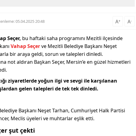
A
+
A
-
enleme: 05.04.2025 20:48
ap Seçer,
bu haftaki saha programını Mezitli ilçesinde
şkanı
Vahap Seçer
ve Mezitli Belediye Başkanı Neşet
rla bir araya geldi, sorun ve talepleri dinledi.
na not aldıran Başkan Seçer, Mersin’e en güzel hizmetleri
edi.
ı ziyaretlerde yoğun ilgi ve sevgi ile karşılanan
ardan gelen talepleri de tek tek dinledi.
Belediye Başkanı Neşet Tarhan, Cumhuriyet Halk Partisi
er, Meclis üyeleri ve muhtarlar eşlik etti.
er şut çekti