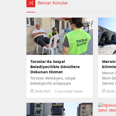
Benzer Konular
Toroslar’da Sosyal
Mersin’
Belediyecilikle Gönüllere
biliml
Dokunan Hizmet
Mersin 
Toroslar Belediyesi, sosyal
İklim Değ
belediyecilik anlayışıyla
Dairesi
vatandaşların gönüllerine
Yıl İkli
28.08.2025
yorumlar kapalı
28.08.
dokunmaya devam ediyor. İlçede
ziyaret 
yaşayan yaş almış vatandaşlar,
yurttaşı
özel gereksinimli bireyler ile gazi
‘Gökyüz
ve şehit aileleri, belediyenin
Yerde’ s
şefkatli elini her zaman
Büyükşeh