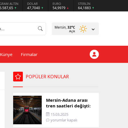
GRAM ALTIN
DOLAR
EURO
STERLİN
6.587,65
47,7040
54,9979
64,1883
Mersin,
32
°C
Açık
Künye
Firmalar
POPÜLER KONULAR
Mersin-Adana arası
tren saatleri değişti:
İşte yeni ulaşım listesi
15.03.2025
yorumlar kapalı