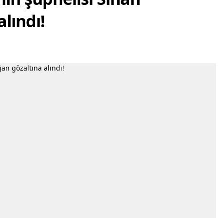
lındı!