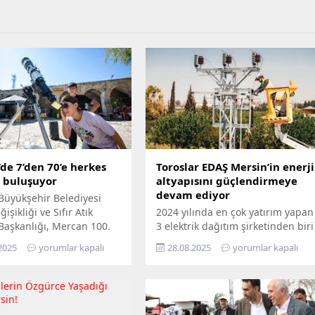
de 7’den 70’e herkes
Toroslar EDAŞ Mersin’in enerji
e buluşuyor
altyapısını güçlendirmeye
devam ediyor
Büyükşehir Belediyesi
işikliği ve Sıfır Atık
2024 yılında en çok yatırım yapan
 Başkanlığı, Mercan 100.
3 elektrik dağıtım şirketinden biri
m ve Çevre Bilim Merkezi’ni
olan Toroslar EDAŞ, 2025 yılının
2025
yorumlar kapalı
28.08.2025
yorumlar kapalı
edemeyenler için bilimi
ilk 6 ayında Türkiye’nin en
n ayağına götürüyor.
stratejik liman kentlerinden biri
ü Hepimizin, Bilim Her
Mersin’de gerçekleştirdiği 381
loganıyla yola çıkan
milyon TL’yi aşan yatırımla, enerji
ir, Mersin’in ilçelerini
altyapısını bugünün ihtiyaçlarına