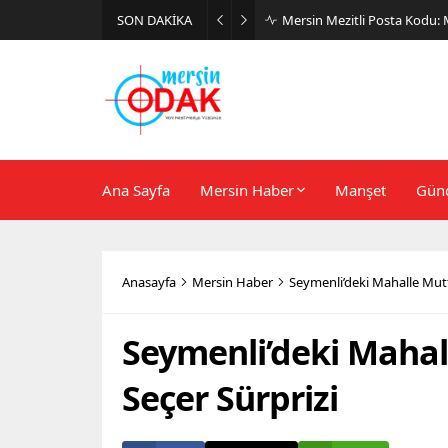
SON DAKİKA
Günlük Stil İçin Erkek Sneak
Ana Sayfa
Mersin Haber
Manşet
Gün
Anasayfa
Mersin Haber
Seymenli’deki Mahalle Mutf
Seymenli’deki Mahal
Seçer Sürprizi