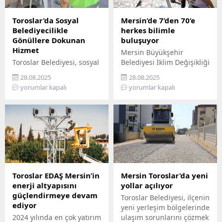
Toroslar’da Sosyal
Mersin’de 7’den 70’e
Belediyecilikle
herkes bilimle
Gönüllere Dokunan
buluşuyor
Hizmet
Mersin Büyükşehir
Toroslar Belediyesi, sosyal
Belediyesi İklim Değişikliği
belediyecilik anlayışıyla
ve Sıfır Atık Dairesi
28.08.2025
28.08.2025
vatandaşların gönüllerine
Başkanlığı, Mercan 100.
yorumlar kapalı
yorumlar kapalı
dokunmaya devam ediyor.
Yıl İklim ve Çevre Bilim
İlçede yaşayan yaş almış
Merkezi’ni ziyaret
vatandaşlar, özel
edemeyenler için bilimi
gereksinimli bireyler ile
yurttaşın ayağına
gazi ve şehit aileleri,
götürüyor. ‘Gökyüzü
belediyenin şefkatli elini
Hepimizin, Bilim Her
her zaman yanlarında
Yerde’ sloganıyla yola
hissediyor. Belediye Sosyal
çıkan Büyükşehir,
Destek Hizmetleri
Mersin’in ilçelerini tek tek
Toroslar EDAŞ Mersin’in
Mersin Toroslar’da yeni
Müdürlüğü’ne bağlı Şehit
gezerek 7’den 70’e herkesi
enerji altyapısını
yollar açılıyor
ve Gazi Şefliği ile Yaşlı ve
bilimle buluşturuyor.
güçlendirmeye devam
Toroslar Belediyesi, ilçenin
Engelli Şefliği, belli
Bilimi, hayatın her
ediyor
yeni yerleşim bölgelerinde
periyotlarla ev ziyaretleri
alanında yaygınlaştırmayı
2024 yılında en çok yatırım
ulaşım sorunlarını çözmek
gerçekleştiriyor....
amaçlayan...