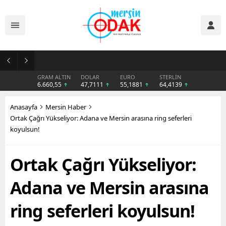
Günlük Stil İçin Erkek Sneaker Önerileri
GRAM ALTIN
DOLAR
EURO
STERLİN
6.660,55
47,7111
55,1881
64,4139
Anasayfa
Mersin Haber
Ortak Çağrı Yükseliyor: Adana ve Mersin arasına ring seferleri
koyulsun!
Ortak Çağrı Yükseliyor:
Adana ve Mersin arasına
ring seferleri koyulsun!