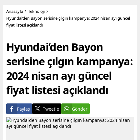
Büyükşehir Belediye
yüzlerce metruk yapının
Başkanı Vahap Seçer’in
yıkımını yapan fen işleri
Anasayfa
Teknoloji
öncülüğünde hayata
ekipleri, son olarak Bahçe
Hyundai’den Bayon serisine çılgın kampanya: 2024 nisan ayı güncel
geçirilen hizmetler ile
Mahallesi’nde,
fiyat listesi açıklandı
yurttaşların maddi ve
sahiplerince terk edilmiş 2
manevi olarak nefes
katlı iki ayrı metruk
alabilmesine destek
yapının...
Hyundai’den Bayon
olmayı hedefleyen
Büyükşehir...
serisine çılgın kampanya:
2024 nisan ayı güncel
fiyat listesi açıklandı
Paylaş
Tweetle
Gönder