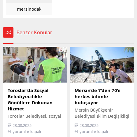
mersinodak
Benzer Konular
Toroslar’da Sosyal
Mersin’de 7’den 70’e
Belediyecilikle
herkes bilimle
Gönüllere Dokunan
buluşuyor
Hizmet
Mersin Büyükşehir
Toroslar Belediyesi, sosyal
Belediyesi İklim Değişikliği
belediyecilik anlayışıyla
ve Sıfır Atık Dairesi
28.08.2025
28.08.2025
vatandaşların gönüllerine
Başkanlığı, Mercan 100.
yorumlar kapalı
yorumlar kapalı
dokunmaya devam ediyor.
Yıl İklim ve Çevre Bilim