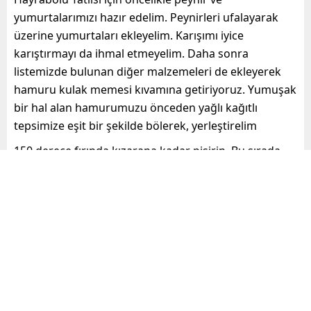
yumurtalarımızı hazır edelim. Peynirleri ufalayarak
üzerine yumurtaları ekleyelim. Karışımı iyice
karıştırmayı da ihmal etmeyelim. Daha sonra
listemizde bulunan diğer malzemeleri de ekleyerek
hamuru kulak memesi kıvamına getiriyoruz. Yumuşak
bir hal alan hamurumuzu önceden yağlı kağıtlı
tepsimize eşit bir şekilde bölerek, yerleştirelim
150 derece fırında kızarana kadar pişirin. Bu sırada
tencerede şerbeti hazırlayıp ılık olması için kenara
alın. Pişen tatlıları ılık şerbete bandırıp tabağa alın.
Üzerine tahin ve çekilmiş cevizle servis edebilirsiniz.
Afiyet Olsun.
,
,
hayrabolu
hayrabolu tatlısı malzemeleri
,
,
hayrabolu tatlısı nereye aittir?
Hayrabolu Tatlısı Tarifi
Trakya’nın Eşsiz Lezzeti Hayrabol Tatlısı Nedir?