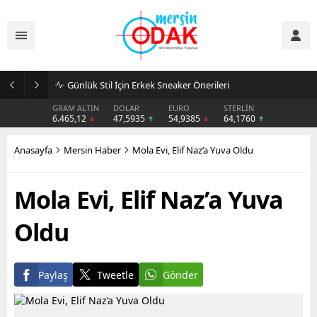
Günlük Stil İçin Erkek Sneaker Önerileri
GRAM ALTIN
DOLAR
EURO
STERLİN
6.465,12
47,5935
54,9385
64,1760
Anasayfa
Mersin Haber
Mola Evi, Elif Naz’a Yuva Oldu
Mola Evi, Elif Naz’a Yuva
Oldu
Paylaş
Tweetle
Gönder