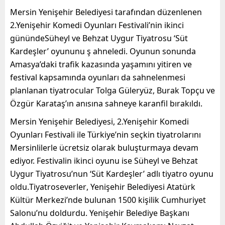
Mersin Yenişehir Belediyesi tarafından düzenlenen
2.Yenişeh
ir Komedi Oyunları Festivali’
nin ikinci
gününde
Süheyl
ve
Behzat
Uygur Tiyatro
su
‘Süt
Kardeşler’ oyunu
nu ş
ahneledi.
Oyunun sonunda
Amasya’daki trafik kazasında yaşamını yitiren ve
festival kapsamında oyunları
da
sahne
lenmesi
planlanan
tiyatrocular
Tolga Güleryüz, Burak Topçu ve
Özgür Karataş
’ın anısına sahneye karanfil bırakıldı.
Mersin Yenişehir Belediyesi, 2.Yenişehir Komedi
Oyunları Festivali ile Türkiye’nin seçkin tiyatrolarını
Mersinlilerle ücretsiz olarak buluşturmaya devam
ediyor. Festivalin ikinci oyunu ise Süheyl
ve
Behzat
Uygur Tiyatrosu’nun ‘Süt Kardeşler’
adlı tiyatro oyunu
oldu.
Tiyatroseverler
,
Yenişehir Belediyesi Atatürk
Kültür Merkezi’nde
bulunan 1500 kişilik Cumhuriyet
Salonu’nu doldurdu. Yenişehir Belediye Başkanı