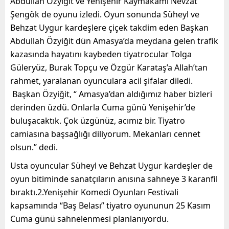
Abdullah Özyiğit ve Yenişehir Kaymakamı Nevzat
Şengök
de oyunu izledi.
Oyun sonunda Süheyl ve
Behzat Uygur kardeşlere çiçek takdim eden Başkan
Abdullah Özyiğit dün Amasya’da meydana gelen trafik
kazasında hayatını kaybeden tiyatrocular Tolga
Güleryüz,
Burak Topçu ve Özgür Karataş
’a Allah’tan
rahmet, yaralanan oyunculara acil şifalar diledi.
Başkan Özyiğit,
“
Amasya’dan aldığımız haber bizleri
derinden üzdü. Onlarla Cuma günü Yenişehir’de
buluş
ac
aktık. Çok üzgünüz, acımız bir. Tiyatro
camiasına başsağlığı diliyorum.
Mekanları
cennet
olsun.”
dedi.
Usta oyuncular Süheyl ve Behzat Uygur kardeşler de
oyun bitiminde sanatçıların anısına sahneye 3
karanfil
bıraktı
.
2.Yenişehir Komedi Oyunları Festivali
kapsamında
“Baş Belası” tiyatro oyununun
25 Kasım
Cuma günü sahnelenmesi
plan
lanıyordu.