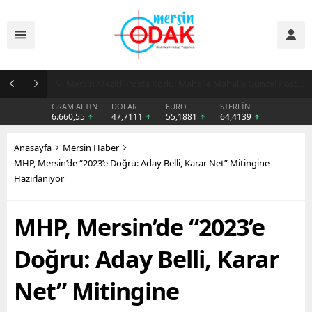
Günlük Stil İçin Erkek Sneaker Önerileri
GRAM ALTIN
DOLAR
EURO
STERLİN
6.660,55
47,7111
55,1881
64,4139
Anasayfa
Mersin Haber
MHP, Mersin’de “2023’e Doğru: Aday Belli, Karar Net” Mitingine
Hazırlanıyor
MHP, Mersin’de “2023’e
Doğru: Aday Belli, Karar
Net” Mitingine