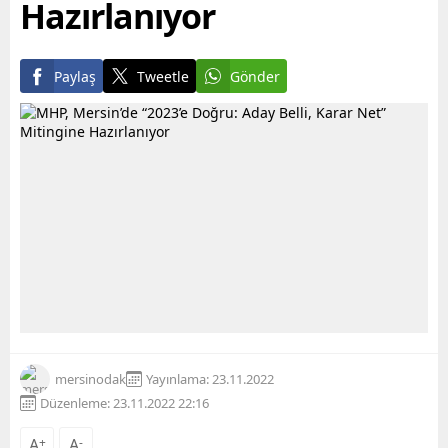
Hazırlanıyor
Paylaş
Tweetle
Gönder
mersinodak
Yayınlama: 23.11.2022
Düzenleme: 23.11.2022 22:16
A
+
A
-