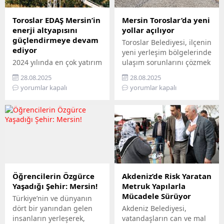
hissediyor. Belediye Sosyal
çıkan Büyükşehir,
Destek Hizmetleri
Mersin’in ilçelerini tek tek
Toroslar EDAŞ Mersin’in
Mersin Toroslar’da yeni
Müdürlüğü’ne bağlı Şehit
gezerek 7’den 70’e herkesi
enerji altyapısını
yollar açılıyor
ve Gazi Şefliği ile Yaşlı ve
bilimle buluşturuyor.
güçlendirmeye devam
Toroslar Belediyesi, ilçenin
Engelli Şefliği, belli
Bilimi, hayatın her
ediyor
yeni yerleşim bölgelerinde
periyotlarla ev ziyaretleri
alanında yaygınlaştırmayı
2024 yılında en çok yatırım
ulaşım sorunlarını çözmek
gerçekleştiriyor....
amaçlayan...
yapan 3 elektrik dağıtım
için başlattığı sathi
28.08.2025
28.08.2025
şirketinden biri olan
kaplama asfalt
yorumlar kapalı
yorumlar kapalı
Toroslar EDAŞ, 2025 yılının
çalışmalarıyla
ilk 6 ayında Türkiye’nin en
vatandaşların günlük
stratejik liman
hayatını
kentlerinden biri
kolaylaştırıyor. Belediye,
Mersin’de gerçekleştirdiği
sathi kaplama asfalt
381 milyon TL’yi aşan
çalışmaları kapsamında
yatırımla, enerji altyapısını
bugüne kadar 10 bin
bugünün ihtiyaçlarına
metrekare yolun yapımını
uygun biçimde yenilerken,
tamamladı. Toroslar
Öğrencilerin Özgürce
Akdeniz’de Risk Yaratan
geleceğin artan
Belediye Başkanı
Yaşadığı Şehir: Mersin!
Metruk Yapılarla
taleplerine de hazır hâle
Abdurrahman Yıldız,
Mücadele Sürüyor
Türkiye’nin ve dünyanın
getiriyor Türkiye’nin enerji
Arpaçsakarlar
dört bir yanından gelen
Akdeniz Belediyesi,
dönüşümüne öncülük...
Mahallesi’nde devam
insanların yerleşerek,
vatandaşların can ve mal
eden çalışmaları yerinde