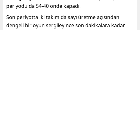
periyodu da 54-40 önde kapadı.
Son periyotta iki takım da sayı üretme açısından
dengeli bir oyun sergileyince son dakikalara kadar
aradaki fark kapanmadı. Konuk ekibin oyunda
üstünlük kurma çabasına rağmen temsilcimiz, son
dakikalara kadar sayı avantajını korudu ve bu kritik
karşılaşmadan 70- 60’lık skorla galip ayrıldı.
Bu sonuçla temsilcimiz 11 hafta sonunda 10.
galibiyetine ulaşarak zirvedeki yerini korudu.
Mersin haberleri, özel gündem
ve güncel gelişmeler, Mersine
dair haberler, son dakika
haberleri mersinodak.com da!