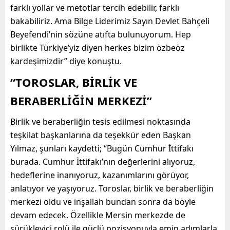
farklı yollar ve metotlar tercih edebilir, farklı
bakabiliriz. Ama Bilge Liderimiz Sayın Devlet Bahçeli
Beyefendi’nin sözüne atıfta bulunuyorum. Hep
birlikte Türkiye’yiz diyen herkes bizim özbeöz
kardeşimizdir” diye konuştu.
“TOROSLAR, BİRLİK VE
BERABERLİĞİN MERKEZİ”
Birlik ve beraberliğin tesis edilmesi noktasında
teşkilat başkanlarına da teşekkür eden Başkan
Yılmaz, şunları kaydetti; “Bugün Cumhur İttifakı
burada. Cumhur İttifakı’nın değerlerini alıyoruz,
hedeflerine inanıyoruz, kazanımlarını görüyor,
anlatıyor ve yaşıyoruz. Toroslar, birlik ve beraberliğin
merkezi oldu ve inşallah bundan sonra da böyle
devam edecek. Özellikle Mersin merkezde de
sürükleyici rolü ile güçlü pozisyonuyla emin adımlarla