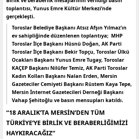
Birlik ve beraberlik mesajlarının verildiği basın
toplantısı, Yunus Emre Kültür Merkezi’nde
gerçekleşti.
Toroslar Belediye Başkanı Atsız Afşın Yılmaz’ın
ev sahipliğinde düzenlenen toplantıya; MHP
Toroslar İlçe Başkanı Hüsnü Doğan, AK Parti
Toroslar İlçe Başkanı Bekir Topçu, Toroslar Ülkü
Ocakları Başkanı Yunus Emre Tugay, Toroslar
KAÇEP Başkanı Nilüfer Temiz, AK Parti Toroslar
Kadın Kolları Başkanı Nalan Erden, Mersin
Gazeteciler Cemiyeti Başkanı Rüstem Kaya Tepe,
Mersin İnternet Gazetecileri Derneği Başkanı
Vahap Şehitoğlu ve basın mensupları katıldı.
“18 ARALIK’TA MERSİN’DEN TÜM
TÜRKİYE’YE BİRLİK VE BERABERLİĞİMİZİ
HAYKIRACAĞIZ”