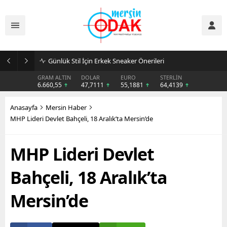
Günlük Stil İçin Erkek Sneaker Önerileri
GRAM ALTIN
DOLAR
EURO
STERLİN
6.660,55
47,7111
55,1881
64,4139
Anasayfa
Mersin Haber
MHP Lideri Devlet Bahçeli, 18 Aralık’ta Mersin’de
MHP Lideri Devlet
Bahçeli, 18 Aralık’ta
Mersin’de