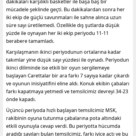
dakikaları karşılıklı basketler ile başa baş bir
mücadele şeklinde geçti. Bu dakikalardan sonra her
iki ekip de güçlü savunmaları ile sahne alınca uzun
süre sayı üretilemedi. Özellikle dış şutlarda düşük
yüzde ile oynayan her iki ekip periyodu 11-11
berabere tamamladı.
Karşılaşmanın ikinci periyodunun ortalarına kadar
takımlar yine düşük sayı yüzdesi ile oynadı. Periyodun
ikinci diliminde ise etkili bir oyun sergilemeye
başlayan Carettalar bir ara farkı 7 sayıya kadar çıkardı
ve oyunun inisiyatifini eline aldı. Konuk ekibin çabaları
farkı kapatmaya yetmedi ve temsilcimiz devreyi 34-23
önde kapadı.
Üçüncü periyoda hızlı başlayan temsilcimiz MSK,
rakibinin oyuna tutunma çabalarına pota altındaki
etkili oyunuyla cevap verdi. Bu periyotta hücumda
aradığı sayıları bulan temsilcimiz, farkı iyice açtı ve bu