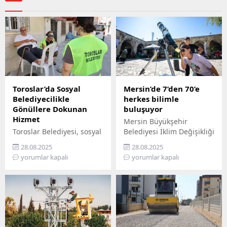
Toroslar’da Sosyal
Mersin’de 7’den 70’e
Belediyecilikle
herkes bilimle
Gönüllere Dokunan
buluşuyor
Hizmet
Mersin Büyükşehir
Toroslar Belediyesi, sosyal
Belediyesi İklim Değişikliği
belediyecilik anlayışıyla
ve Sıfır Atık Dairesi
28.08.2025
28.08.2025
vatandaşların gönüllerine
Başkanlığı, Mercan 100.
yorumlar kapalı
yorumlar kapalı
dokunmaya devam ediyor.
Yıl İklim ve Çevre Bilim
İlçede yaşayan yaş almış
Merkezi’ni ziyaret
vatandaşlar, özel
edemeyenler için bilimi
gereksinimli bireyler ile
yurttaşın ayağına
gazi ve şehit aileleri,
götürüyor. ‘Gökyüzü
belediyenin şefkatli elini
Hepimizin, Bilim Her
her zaman yanlarında
Yerde’ sloganıyla yola