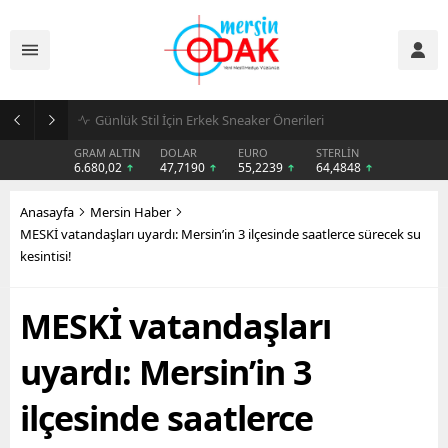
Günlük Stil İçin Erkek Sneaker Önerileri
GRAM ALTIN
DOLAR
EURO
STERLİN
6.680,02
47,7190
55,2239
64,4848
Anasayfa
Mersin Haber
MESKİ vatandaşları uyardı: Mersin’in 3 ilçesinde saatlerce sürecek su
kesintisi!
MESKİ vatandaşları
uyardı: Mersin’in 3
ilçesinde saatlerce