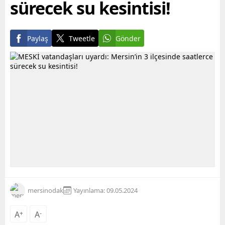
sürecek su kesintisi!
Paylaş
Tweetle
Gönder
mersinodak
Yayınlama: 09.05.2024
A
+
A
-