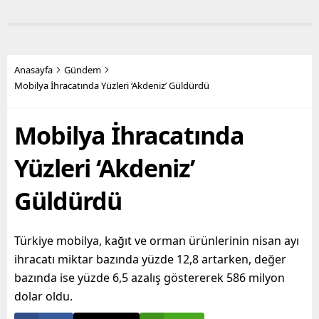
Mersin, öğrencilerin de
açan terk edilmiş yapılarla
gözde kentlerinin başında
mücadelesini aralıksız
yer alıyor. Mersin
sürdürüyor. Bugüne dek
Büyükşehir Belediye
yüzlerce metruk yapının
Başkanı Vahap Seçer’in
yıkımını yapan fen işleri
Anasayfa
Gündem
öncülüğünde hayata
ekipleri, son olarak Bahçe
Mobilya İhracatında Yüzleri ‘Akdeniz’ Güldürdü
geçirilen hizmetler ile
Mahallesi’nde,
yurttaşların maddi ve
sahiplerince terk edilmiş 2
Mobilya İhracatında
manevi olarak nefes
katlı iki ayrı metruk
alabilmesine destek
yapının...
olmayı hedefleyen
Yüzleri ‘Akdeniz’
Büyükşehir...
Güldürdü
Türkiye mobilya, kağıt ve orman ürünlerinin nisan ayı
ihracatı miktar bazında yüzde 12,8 artarken, değer
bazında ise yüzde 6,5 azalış göstererek 586 milyon
dolar oldu.