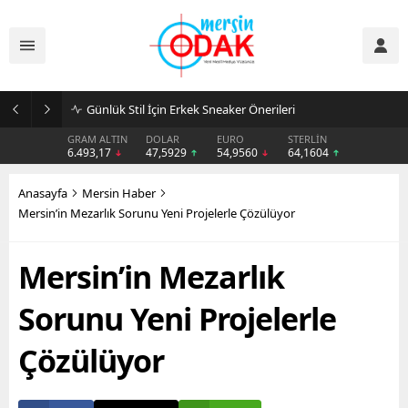
Günlük Stil İçin Erkek Sneaker Önerileri
GRAM ALTIN
DOLAR
EURO
STERLİN
6.493,17
47,5929
54,9560
64,1604
Anasayfa
Mersin Haber
Mersin’in Mezarlık Sorunu Yeni Projelerle Çözülüyor
Mersin’in Mezarlık
Sorunu Yeni Projelerle
Çözülüyor