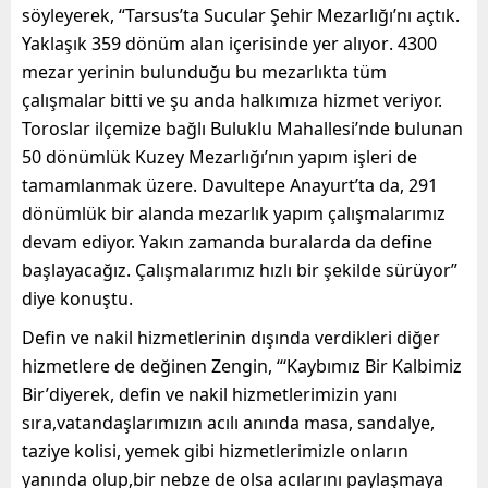
söyleyerek,
“Tarsus’ta Sucular
Şehir
Mezarlığı
’
nı açtık.
Yaklaşık 359
dönüm
alan içerisinde
yer alıyor
.
4300
mezar yerinin bulunduğu
bu mezarlıkta tüm
çalışma
lar
bitti ve şu anda
halkımıza hizmet veriyor.
Toroslar ilçemize bağlı
Buluklu
Mahallesi’nde
bulun
an
50 dönümlük
Kuzey Mezarlığı’nın yapım işleri
de
tamamlanmak üzere.
Davultepe
Anayurt’ta da
,
291
dönümlük
bir alanda mezarlık yapım çalışmalarımız
devam ediyor.
Y
akın
zamanda
bura
lar
da da define
başlayacağız. Çalışmalarımız
hızlı bir şekilde
sürü
yor
”
diye konuştu.
Defin ve nakil hizmetlerinin dışında verdikleri
diğer
hizmetlere de değinen Zengin, “
‘Kaybımız Bir Kalbimi
z
Bir’
diy
erek,
defin ve nakil hizmetlerimizin yanı
sıra
,
vatandaşlarımızın acılı anında masa, sandalye,
taziye kolisi
, yemek
gibi hizmetlerimizle onların
yanında olup
,
bir nebze de olsa acılarını paylaş
maya