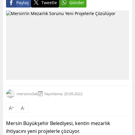
Paylaş
Tweetle
Gönder
mersinodak
Yayınlama: 20.09.2022
A
+
A
-
Mersin Büyükşehir Belediyesi,
kentin mezarlık
ihti
yacını yeni projelerle çözüyor.