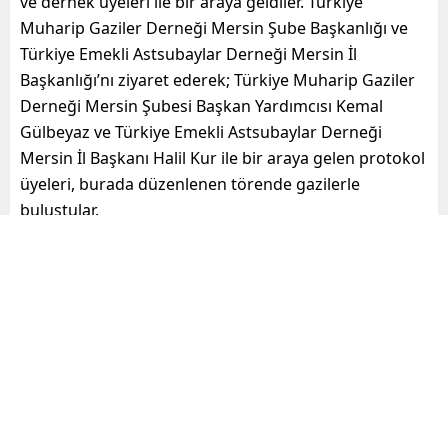
ve dernek üyeleri ile bir araya geldiler. Türkiye
Muharip Gaziler Derneği Mersin Şube Başkanlığı ve
Türkiye Emekli Astsubaylar Derneği Mersin İl
Başkanlığı’nı ziyaret ederek; Türkiye Muharip Gaziler
Derneği Mersin Şubesi Başkan Yardımcısı Kemal
Gülbeyaz ve Türkiye Emekli Astsubaylar Derneği
Mersin İl Başkanı Halil Kur ile bir araya gelen protokol
üyeleri, burada düzenlenen törende gazilerle
buluştular.
Kent protokolü, öğle yemeğinde
gazilerle buluştu
Program, Mersin Valiliği tarafından Gaziler Günü
dolayısıyla düzenlenen yemekle devam etti. Yemeğe;
Mersin Valisi Ali Hamza Pehlivan ve eşi Yıldız Pehlivan,
Akdeniz Bölge ve Garnizon Komutanı Tuğamiral Fuat
Gedik ve eşi Oya Gedik, Mersin Büyükşehir Belediye