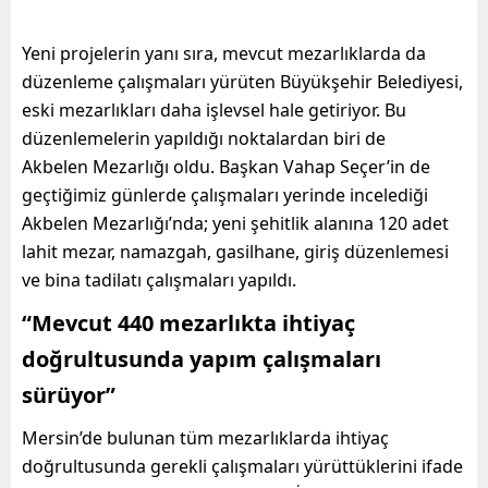
Yeni projelerin yanı sıra,
mevcut mezarlıklarda da
düzenleme çalışmaları yürüten Büyükşehir Belediyesi,
eski mezarlıkları
daha işlevsel hale getiriyor.
Bu
d
üzenleme
lerin
yapıldığı noktalardan biri
de
Akbelen
Mezarlığı
oldu.
Başkan Vahap
Seçer’in
de
geçtiğimiz günlerde
çalışmaları yerinde incelediği
Akbelen
Mezarlığı’nda;
yeni şehitlik alanına 120 adet
lahit mezar,
namazgah
,
gasilhane
,
gir
iş düzenlemesi
ve bina tadilatı
çalışmaları yapıldı.
“
Mevcut
440 mezarlıkta ihtiyaç
doğrultusunda yapım çalışmaları
sürüyor
”
Mersin’de bulunan tüm mezarlıklarda ihtiyaç
doğrultusunda gerekli çalışmaları
yürüttüklerini
ifade