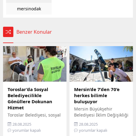
mersinodak
Benzer Konular
Toroslar’da Sosyal
Mersin’de 7’den 70’e
Belediyecilikle
herkes bilimle
Gönüllere Dokunan
buluşuyor
Hizmet
Mersin Büyükşehir
Toroslar Belediyesi, sosyal
Belediyesi İklim Değişikliği
belediyecilik anlayışıyla
ve Sıfır Atık Dairesi
28.08.2025
28.08.2025
vatandaşların gönüllerine
Başkanlığı, Mercan 100.
yorumlar kapalı
yorumlar kapalı
dokunmaya devam ediyor.
Yıl İklim ve Çevre Bilim