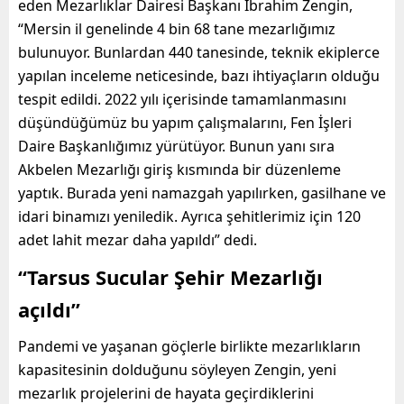
eden
Mezarlık
lar
Dairesi Başkanı İbrahim
Zengin,
“Mersin il genelinde
4 bin 68 tane mezarlığımız
bulunuyor.
Bunlardan 440 tanesinde, teknik ekiplerce
yapılan inceleme neticesinde, bazı ihtiyaçların olduğu
tespit edildi.
2022 yıl
ı
içerisinde tamamlanmasını
düşündüğümüz
bu yapım çalışmalarını,
Fen İşleri
Daire Başkanlığımız yürütüyor. Bunun yanı sıra
Akbelen
Mezarlığı giriş kısmında bir düzenleme
yaptık
. Burada yeni
namazgah
yapılırken,
gasilhane
ve
idari binamızı yeniledik. Ayrı
ca
şehitlerimiz için 120
adet lahit mezar
daha
yapıldı”
dedi.
“
Tarsus Sucular Şehir Mezarlığı
açıldı
”
Pandemi
ve yaşanan göçlerle birlikte mezarlıkların
kapasitesinin dolduğunu söyleyen Zengin, yeni
mezarlık projelerini
de
hayata geçirdikler
ini