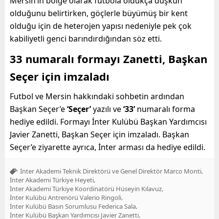
Mersin’in bölge olarak futbola oldukça düşkün
olduğunu belirtirken, göçlerle büyümüş bir kent
olduğu için de heterojen yapısı nedeniyle pek çok
kabiliyetli genci barındırdığından söz etti.
33 numaralı formayı Zanetti, Başkan
Seçer için imzaladı
Futbol ve Mersin hakkındaki sohbetin ardından
Başkan Seçer’e
‘Seçer’
yazılı ve
‘33’
numaralı forma
hediye edildi. Formayı İnter Kulübü Başkan Yardımcısı
Javier Zanetti, Başkan Seçer için imzaladı. Başkan
Seçer’e ziyarette ayrıca, İnter arması da hediye edildi.
,
İnter Akademi Teknik Direktörü ve Genel Direktör Marco Monti
,
İnter Akademi Türkiye Heyeti
,
İnter Akademi Türkiye Koordinatörü Hüseyin Kılavuz
,
İnter Kulübü Antrenörü Valerio Ringoli
,
İnter Kulübü Basın Sorumlusu Federica Sala
,
İnter Kulübü Başkan Yardımcısı Javier Zanetti