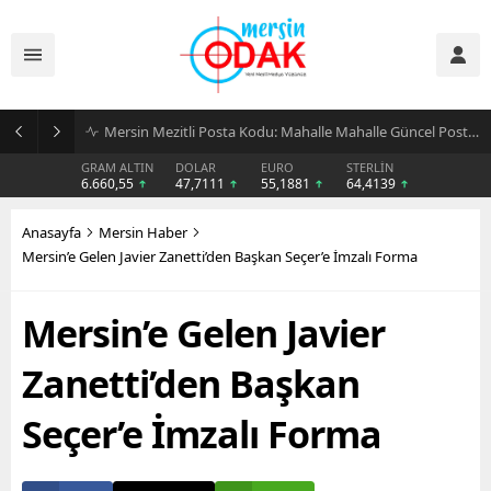
Günlük Stil İçin Erkek Sneaker Önerileri
GRAM ALTIN
DOLAR
EURO
STERLİN
6.660,55
47,7111
55,1881
64,4139
Anasayfa
Mersin Haber
Mersin’e Gelen Javier Zanetti’den Başkan Seçer’e İmzalı Forma
Mersin’e Gelen Javier
Zanetti’den Başkan
Seçer’e İmzalı Forma