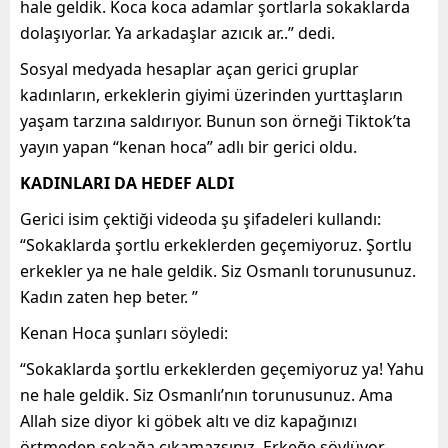
hale geldik. Koca koca adamlar şortlarla sokaklarda
dolaşıyorlar. Ya arkadaşlar azıcık ar..” dedi.
Sosyal medyada hesaplar açan gerici gruplar
kadınların, erkeklerin giyimi üzerinden yurttaşların
yaşam tarzına saldırıyor. Bunun son örneği Tiktok’ta
yayın yapan “kenan hoca” adlı bir gerici oldu.
KADINLARI DA HEDEF ALDI
Gerici isim çektiği videoda şu şifadeleri kullandı:
“Sokaklarda şortlu erkeklerden geçemiyoruz. Şortlu
erkekler ya ne hale geldik. Siz Osmanlı torunusunuz.
Kadın zaten hep beter. ”
Kenan Hoca şunları söyledi:
“
Sokaklarda şortlu erkeklerden geçemiyoruz ya! Yahu
ne hale geldik. Siz Osmanlı’nın torunusunuz. Ama
Allah size diyor ki göbek altı ve diz kapağınızı
örtmeden sokağa çıkamazsınız. Erkeğe söylüyor