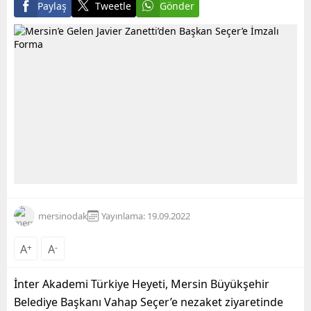
Paylaş
Tweetle
Gönder
mersinodak
Yayınlama: 19.09.2022
A
+
A
-
İnter Akademi Türkiye Heyeti, Mersin Büyükşehir
Belediye Başkanı Vahap Seçer’e nezaket ziyaretinde