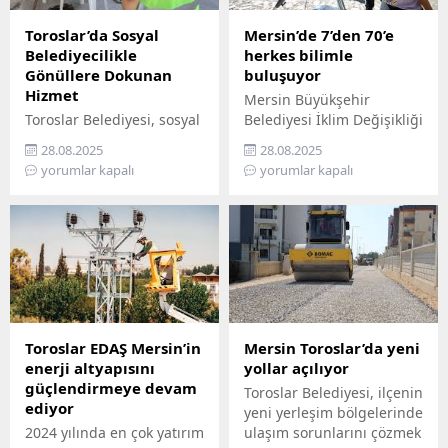
Toroslar’da Sosyal
Mersin’de 7’den 70’e
Belediyecilikle
herkes bilimle
Gönüllere Dokunan
buluşuyor
Hizmet
Mersin Büyükşehir
Toroslar Belediyesi, sosyal
Belediyesi İklim Değişikliği
belediyecilik anlayışıyla
ve Sıfır Atık Dairesi
28.08.2025
28.08.2025
vatandaşların gönüllerine
Başkanlığı, Mercan 100.
yorumlar kapalı
yorumlar kapalı
dokunmaya devam ediyor.
Yıl İklim ve Çevre Bilim
İlçede yaşayan yaş almış
Merkezi’ni ziyaret
vatandaşlar, özel
edemeyenler için bilimi
gereksinimli bireyler ile
yurttaşın ayağına
gazi ve şehit aileleri,
götürüyor. ‘Gökyüzü
belediyenin şefkatli elini
Hepimizin, Bilim Her
her zaman yanlarında
Yerde’ sloganıyla yola
hissediyor. Belediye Sosyal
çıkan Büyükşehir,
Destek Hizmetleri
Mersin’in ilçelerini tek tek
Toroslar EDAŞ Mersin’in
Mersin Toroslar’da yeni
Müdürlüğü’ne bağlı Şehit
gezerek 7’den 70’e herkesi
enerji altyapısını
yollar açılıyor
ve Gazi Şefliği ile Yaşlı ve
bilimle buluşturuyor.
güçlendirmeye devam
Toroslar Belediyesi, ilçenin
Engelli Şefliği, belli
Bilimi, hayatın her
ediyor
yeni yerleşim bölgelerinde
periyotlarla ev ziyaretleri
alanında yaygınlaştırmayı
2024 yılında en çok yatırım
ulaşım sorunlarını çözmek
gerçekleştiriyor....
amaçlayan...