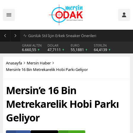
Günlük Stil İçin Erkek Sneaker Önerileri
GRAM ALTIN
DOLAR
EURO
STERLİN
6.660,55
47,7111
55,1881
64,4139
Anasayfa
Mersin Haber
Mersin’e 16 Bin Metrekarelik Hobi Parkı Geliyor
Mersin’e 16 Bin
Metrekarelik Hobi Parkı
Geliyor