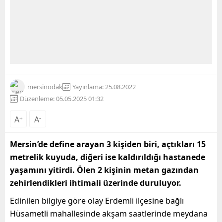
mersinodak
Yayınlama: 25.08.2022
Düzenleme: 05.05.2025 01:32
A
+
A
-
Mersin’de define arayan 3 kişiden biri, açtıkları 15
metrelik kuyuda, diğeri ise kaldırıldığı hastanede
yaşamını yitirdi. Ölen 2 kişinin metan gazından
zehirlendikleri ihtimali üzerinde duruluyor.
Edinilen bilgiye göre olay Erdemli ilçesine bağlı
Hüsametli mahallesinde akşam saatlerinde meydana