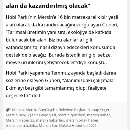
alan da kazandırılmış olacak”
Hobi Parkı’nın Mersin’e 16 bin metrekarelik bir yeşil
alan olarak da kazandırılacağını vurgulayan Güneri,
“Tarımsal üretimin yanı sıra
,
ekolojiye
de katkıda
bulunacak bir alan.
Biz bu alanlarla ilgili
vatandaşımıza
,
nasıl
dizayn
edecekleri
konusunda
destek de olacağız. Burada istedikleri gibi sebze,
meyve ürünlerini yetiştirecekler”
diye konuştu.
Hobi Parkı yapımına Temmuz ayında başladıklarını
sözlerine ekleyen
Güneri,
“
Alanımızdaki çalışmalar
Ekim ayı başı gibi tamamlanmış olup
,
faaliyete
geçecektir”
dedi.
,
,
Mersin
Mersin Büyükşehir Belediye Başkanı Vahap Seçer
,
,
,
Mersin Büyükşehir Belediyesi
mersin gündem
mersin haber
,
,
,
Mersin Haber 33
mersin haberleri
mersin odak haber
,
mersin son dakika
Mersin Son Dakika Haberleri 2021