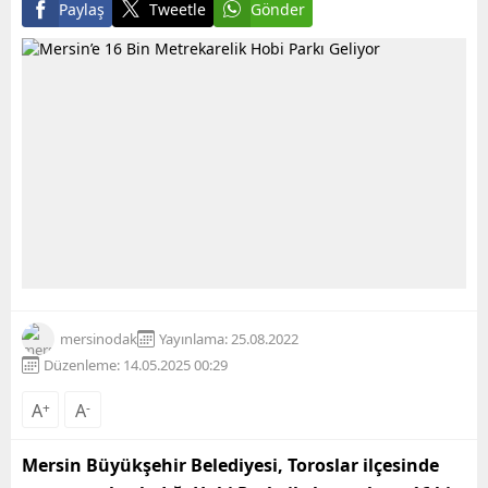
Paylaş
Tweetle
Gönder
mersinodak
Yayınlama: 25.08.2022
Düzenleme: 14.05.2025 00:29
A
+
A
-
Mersin
Büyükşehir Belediyesi, Toroslar ilçesinde