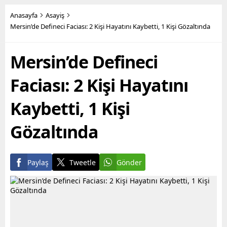
Büyükşehir Belediye
yüzlerce metruk yapının
Başkanı Vahap Seçer’in
yıkımını yapan fen işleri
Anasayfa
Asayiş
öncülüğünde hayata
ekipleri, son olarak Bahçe
Mersin’de Defineci Faciası: 2 Kişi Hayatını Kaybetti, 1 Kişi Gözaltında
geçirilen hizmetler ile
Mahallesi’nde,
yurttaşların maddi ve
sahiplerince terk edilmiş 2
Mersin’de Defineci
manevi olarak nefes
katlı iki ayrı metruk
alabilmesine destek
yapının...
olmayı hedefleyen
Faciası: 2 Kişi Hayatını
Büyükşehir...
Kaybetti, 1 Kişi
Gözaltında
Paylaş
Tweetle
Gönder