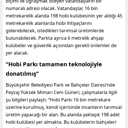
biçimi ile uğraşmak isteyen vatandaşların bir
numaralı adresi olacak. V
atandaşlar,
16 bin
metrekarelik alanda
198 hobi kulübesinin yer aldığı
45
metrekarelik alanlarda
hobi ihtiyaçlarını
gidere
bile
cek,
istedikleri
tarımsal üretimlerde
bulunabilecek.
Parkta ayrıca 6 metrelik ahşap
kulübeler
ve güvenlik açısından gerekli önlemler
de
yer alacak.
“Hobi Parkı tamamen teknolojiyle
donatılmış”
Büyükşehir Belediyesi Park
ve
Bahçeler Dairesi’nde
Peyzaj Yüksek Mimarı Cem Güneri,
çalışmalarla ilgili
şu bilgileri paylaştı:
“Hobi Parkı 16 bin metrekare
üzerine kurulmuş, kendi içerisinde insanların tarımsal
üretim yapacağı bir alan. Bu alanda yaklaşık 198 adet
hobi kulübesi yer almakta. Bu kulübelerin bahçeleri