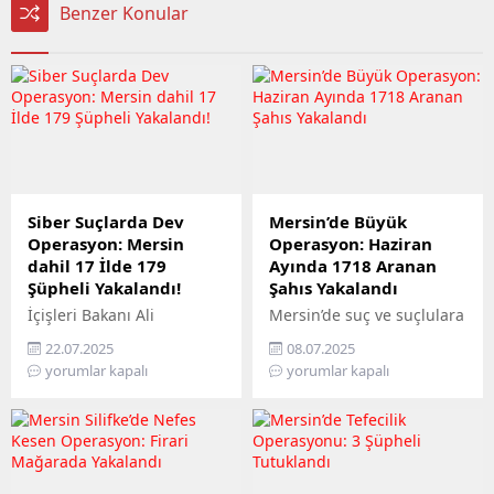
Benzer Konular
Siber Suçlarda Dev
Mersin’de Büyük
Operasyon: Mersin
Operasyon: Haziran
dahil 17 İlde 179
Ayında 1718 Aranan
Şüpheli Yakalandı!
Şahıs Yakalandı
İçişleri Bakanı Ali
Mersin’de suç ve suçlulara
Yerlikaya, Türkiye
geçit yok! Mersin İl
22.07.2025
08.07.2025
genelinde siber suçlara
Emniyet Müdürlüğü
yorumlar kapalı
yorumlar kapalı
karşı yürütülen
Asayiş Şube Müdürlüğü
operasyonlarda önemli bir
ekipleri, Haziran 2025
başarıya imza atıldığını
boyunca yürüttükleri
duyurdu. Bakan
kararlı çalışmalarla toplam
Yerlikaya’nın sosyal medya
1718 aranan şahsı
üzerinden yaptığı
yakalayarak adalete teslim