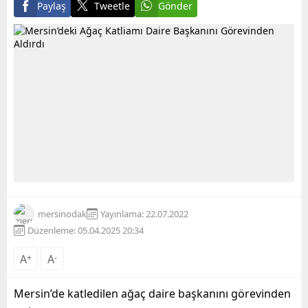
Paylaş
Tweetle
Gönder
mersinodak
Yayınlama: 22.07.2022
Düzenleme: 05.04.2025 20:34
A
+
A
-
Mersin’de katledilen ağaç daire başkanını görevinden