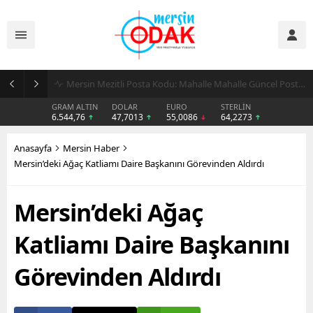
Günlük Stil İçin Erkek Sneaker Önerileri
GRAM ALTIN
DOLAR
EURO
STERLİN
6.544,76
47,7013
55,0086
64,2273
Anasayfa
Mersin Haber
Mersin’deki Ağaç Katliamı Daire Başkanını Görevinden Aldırdı
Mersin’deki Ağaç
Katliamı Daire Başkanını
Görevinden Aldırdı