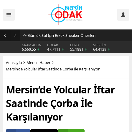
Günlük Stil İçin Erkek Sneaker Önerileri
GRAM ALTIN
DOLAR
EURO
STERLİN
6.660,55
47,7111
55,1881
64,4139
Anasayfa
Mersin Haber
Mersin’de Yolcular İftar Saatinde Çorba İle Karşılanıyor
Mersin’de Yolcular İftar
Saatinde Çorba İle
Karşılanıyor