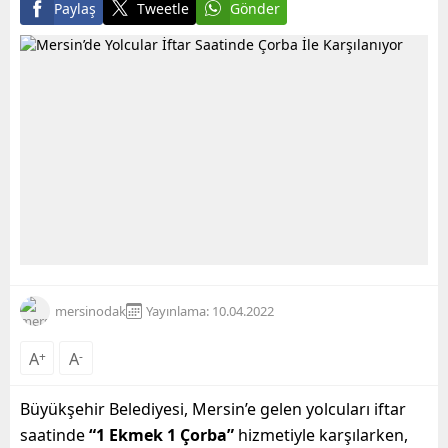
Paylaş
Tweetle
Gönder
mersinodak
Yayınlama: 10.04.2022
A
+
A
-
Büyükşehir Belediyesi, Mersin’e gelen yolcuları iftar
saatinde
“1 Ekmek 1 Çorba”
hizmetiyle karşılarken,