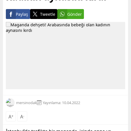
Paylaş
Tweetle
Gönder
mersinodak
Yayınlama: 10.04.2022
A
+
A
-