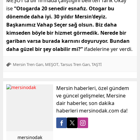
MEŞOT’ta bir firmada çalıştığını belirten Tarık Okay
ise
“Otogarda 20 senedir esnafız. Otogar bu
dönemde daha iyi. 30 yıldır Mersin’deyiz.
Başkanımız Vahap Seçer sağ olsun. Biz daha
kimseden böyle bir hizmet görmedik. Nerede bir
gariban varsa burada karnını doyuruyor. Bundan
daha güzel bir şey olabilir mi?”
ifadelerine yer verdi.
,
,
,
Mersin Tren Garı
MEŞOT
Tarsus Tren Garı
TAŞTİ
Mersin haberleri, özel gündem
ve güncel gelişmeler, Mersine
dair haberler, son dakika
haberleri mersinodak.com da!
mersinodak