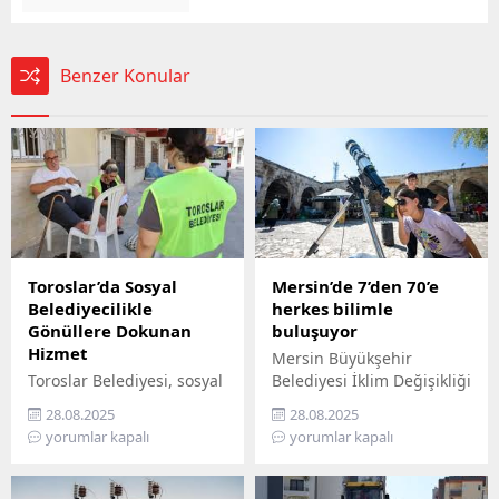
Benzer Konular
Toroslar’da Sosyal
Mersin’de 7’den 70’e
Belediyecilikle
herkes bilimle
Gönüllere Dokunan
buluşuyor
Hizmet
Mersin Büyükşehir
Toroslar Belediyesi, sosyal
Belediyesi İklim Değişikliği
belediyecilik anlayışıyla
ve Sıfır Atık Dairesi
28.08.2025
28.08.2025
vatandaşların gönüllerine
Başkanlığı, Mercan 100.
yorumlar kapalı
yorumlar kapalı
dokunmaya devam ediyor.
Yıl İklim ve Çevre Bilim
İlçede yaşayan yaş almış
Merkezi’ni ziyaret
vatandaşlar, özel
edemeyenler için bilimi