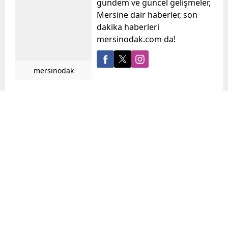
gündem ve güncel gelişmeler,
Mersine dair haberler, son
dakika haberleri
mersinodak.com da!
mersinodak
Benzer Konular
Hatay’ın Defne
Ediz Ün: “Yaz
ilçesinde tiyatro
sıcağında çiftçiye bir
salonu talebi
donda AKP vurdu”