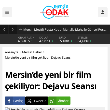
Günlük Stil İçin Erkek Sneaker Önerileri
GRAM ALTIN
DOLAR
EURO
STERLİN
6.660,55
47,7111
55,1881
64,4139
Anasayfa
Mersin Haber
Mersin’de yeni bir film çekiliyor: Dejavu Seansı
Mersin’de yeni bir film
çekiliyor: Dejavu Seansı
Paylaş
Tweetle
Gönder