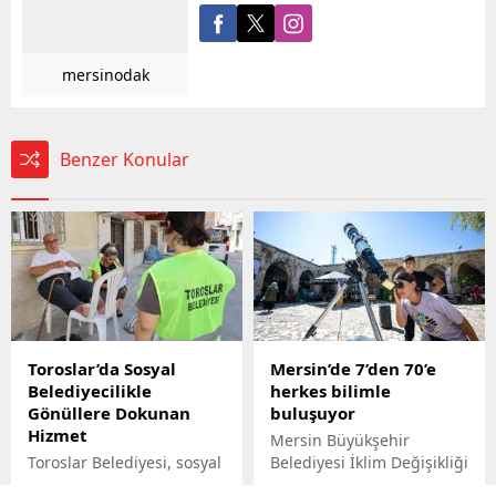
mersinodak
Benzer Konular
Toroslar’da Sosyal
Mersin’de 7’den 70’e
Belediyecilikle
herkes bilimle
Gönüllere Dokunan
buluşuyor
Hizmet
Mersin Büyükşehir
Toroslar Belediyesi, sosyal
Belediyesi İklim Değişikliği
belediyecilik anlayışıyla
ve Sıfır Atık Dairesi