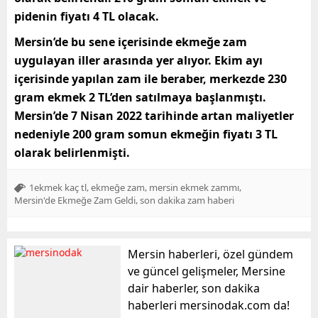
pidenin fiyatı 4 TL olacak.
Mersin’de bu sene içerisinde ekmeğe zam
uygulayan iller arasında yer alıyor. Ekim ayı
içerisinde yapılan zam ile beraber, merkezde 230
gram ekmek 2 TL’den satılmaya başlanmıştı.
Mersin’de 7 Nisan 2022 tarihinde artan maliyetler
nedeniyle 200 gram somun ekmeğin fiyatı 3 TL
olarak belirlenmişti.
,
,
,
1ekmek kaç tl
ekmeğe zam
mersin ekmek zammı
,
Mersin'de Ekmeğe Zam Geldi
son dakika zam haberi
Mersin haberleri, özel gündem
ve güncel gelişmeler, Mersine
dair haberler, son dakika
haberleri mersinodak.com da!