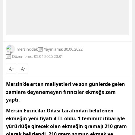
mersinodak
Yayınlama: 30.06.2022
Düzenleme: 05.04.2025 20:31
A
+
A
-
Mersin’de artan maliyetleri ve son günlerde gelen
zamlara dayanamayan fırıncılar ekmeğe zam
yaptı.
Mersin Fırıncılar Odası tarafından belirlenen
ekmeğin yeni fiyatı 4 TL oldu. 1 temmuz itibariyle
yürürlüğe girecek olan ekmeğin gramajı 210 gram
olarak belirlendi. 210 gram somun ekmek ve