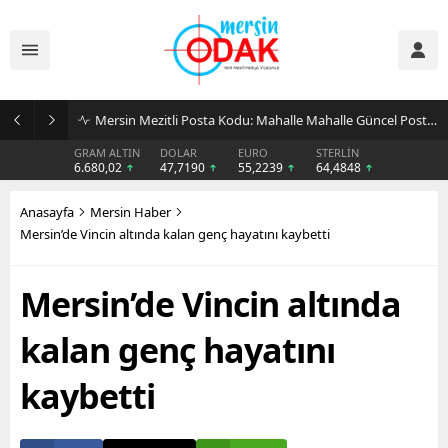
Günlük Stil İçin Erkek Sneaker Önerileri
GRAM ALTIN
DOLAR
EURO
STERLİN
6.680,02
47,7190
55,2239
64,4848
Anasayfa
Mersin Haber
Mersin’de Vincin altında kalan genç hayatını kaybetti
Mersin’de Vincin altında
kalan genç hayatını
kaybetti