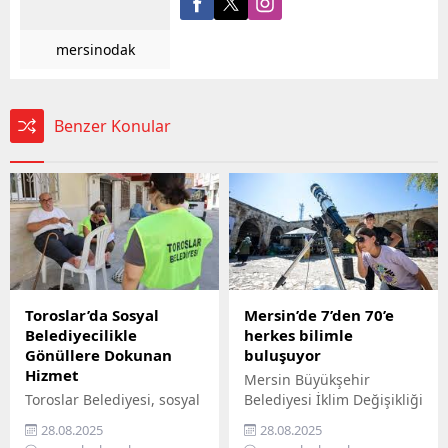
mersinodak
Benzer Konular
Toroslar’da Sosyal
Mersin’de 7’den 70’e
Belediyecilikle
herkes bilimle
Gönüllere Dokunan
buluşuyor
Hizmet
Mersin Büyükşehir
Toroslar Belediyesi, sosyal
Belediyesi İklim Değişikliği
belediyecilik anlayışıyla
ve Sıfır Atık Dairesi
28.08.2025
28.08.2025
vatandaşların gönüllerine
Başkanlığı, Mercan 100.