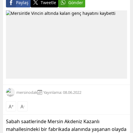
Paylaş
Tweetle
Gönder
mersinodak
Yayınlama: 08.06.2022
A
+
A
-
Sabah saatlerinde Mersin Akdeniz Kazanlı
mahallesindeki bir fabrikada alanında yaşanan olayda