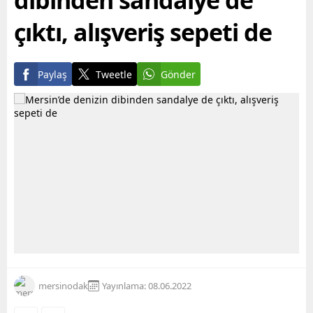
dibinden sandalye de
Büyükşehir...
çıktı, alışveriş sepeti de
Paylaş
Tweetle
Gönder
mersinodak
Yayınlama: 08.06.2022