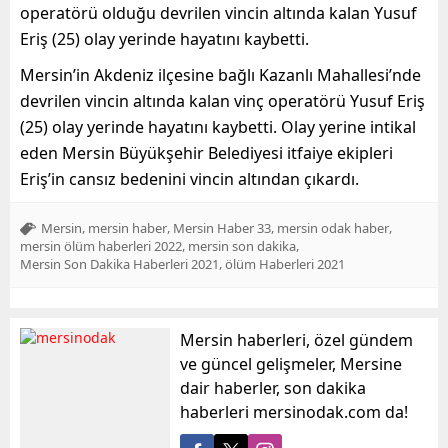
operatörü olduğu devrilen vincin altında kalan Yusuf
Eriş (25) olay yerinde hayatını kaybetti.
Mersin’in Akdeniz ilçesine bağlı Kazanlı Mahallesi’nde
devrilen vincin altında kalan vinç operatörü Yusuf Eriş
(25) olay yerinde hayatını kaybetti. Olay yerine intikal
eden Mersin Büyükşehir Belediyesi itfaiye ekipleri
Eriş’in cansız bedenini vincin altından çıkardı.
,
,
,
,
Mersin
mersin haber
Mersin Haber 33
mersin odak haber
,
,
mersin ölüm haberleri 2022
mersin son dakika
,
Mersin Son Dakika Haberleri 2021
ölüm Haberleri 2021
Mersin haberleri, özel gündem
ve güncel gelişmeler, Mersine
dair haberler, son dakika
haberleri mersinodak.com da!