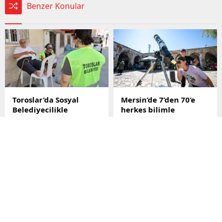
Benzer Konular
Toroslar’da Sosyal
Mersin’de 7’den 70’e
Belediyecilikle
herkes bilimle
Gönüllere Dokunan
buluşuyor
Hizmet
Mersin Büyükşehir
Toroslar Belediyesi, sosyal
Belediyesi İklim Değişikliği
belediyecilik anlayışıyla
ve Sıfır Atık Dairesi
28.08.2025
28.08.2025
vatandaşların gönüllerine
Başkanlığı, Mercan 100.
yorumlar kapalı
yorumlar kapalı
dokunmaya devam ediyor.
Yıl İklim ve Çevre Bilim
İlçede yaşayan yaş almış
Merkezi’ni ziyaret
vatandaşlar, özel
edemeyenler için bilimi
gereksinimli bireyler ile
yurttaşın ayağına
gazi ve şehit aileleri,
götürüyor. ‘Gökyüzü
belediyenin şefkatli elini
Hepimizin, Bilim Her