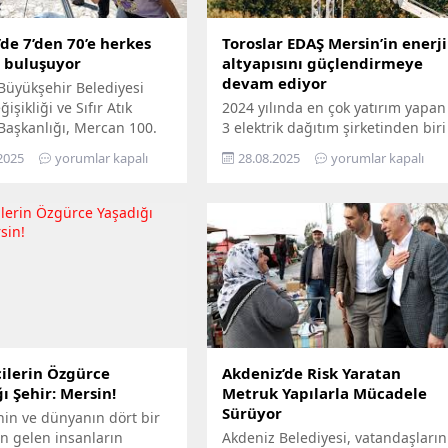
de 7’den 70’e herkes
Toroslar EDAŞ Mersin’in enerji
e buluşuyor
altyapısını güçlendirmeye
devam ediyor
Büyükşehir Belediyesi
işikliği ve Sıfır Atık
2024 yılında en çok yatırım yapan
 Başkanlığı, Mercan 100.
3 elektrik dağıtım şirketinden biri
m ve Çevre Bilim Merkezi’ni
olan Toroslar EDAŞ, 2025 yılının
2025
yorumlar kapalı
28.08.2025
yorumlar kapalı
edemeyenler için bilimi
ilk 6 ayında Türkiye’nin en
n ayağına götürüyor.
stratejik liman kentlerinden biri
ü Hepimizin, Bilim Her
Mersin’de gerçekleştirdiği 381
loganıyla yola çıkan
milyon TL’yi aşan yatırımla, enerji
ir, Mersin’in ilçelerini
altyapısını bugünün ihtiyaçlarına
gezerek 7’den 70’e herkesi
uygun biçimde yenilerken,
buluşturuyor. Bilimi,
geleceğin artan taleplerine de
 her alanında
hazır hâle getiriyor Türkiye’nin
aştırmayı amaçlayan...
enerji dönüşümüne öncülük...
ilerin Özgürce
Akdeniz’de Risk Yaratan
ı Şehir: Mersin!
Metruk Yapılarla Mücadele
Sürüyor
nin ve dünyanın dört bir
n gelen insanların
Akdeniz Belediyesi, vatandaşların