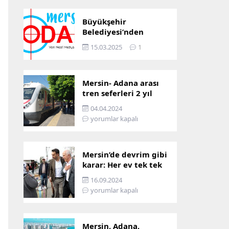
Büyükşehir
Belediyesi’nden
Mersin ve Adana arası
15.03.2025
1
ulaşım başladı
Mersin- Adana arası
tren seferleri 2 yıl
boyunca
04.04.2024
çalışmayacak
yorumlar kapalı
Mersin’de devrim gibi
karar: Her ev tek tek
incelenecek!
16.09.2024
yorumlar kapalı
Mersin, Adana,