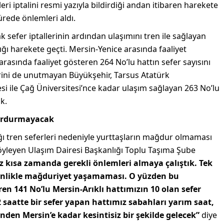
ri iptalini resmi yazıyla bildirdiği andan itibaren harekete
rede önlemleri aldı.
sefer iptallerinin ardından ulaşımını tren ile sağlayan
ğı harekete geçti. Mersin-Yenice arasında faaliyet
rasında faaliyet gösteren 264 No’lu hattın sefer sayısını
erini de unutmayan Büyükşehir, Tarsus Atatürk
i ile Çağ Üniversitesi’nce kadar ulaşım sağlayan 263 No’lu
k.
 durdurmayacak
tığı tren seferleri nedeniyle yurttaşların mağdur olmaması
 söyleyen Ulaşım Dairesi Başkanlığı Toplu Taşıma Şube
 kısa zamanda gerekli önlemleri almaya çalıştık. Tek
inlikle mağduriyet yaşamaması. O yüzden bu
n 141 No’lu Mersin-Arıklı hattımızın 10 olan sefer
2 saatte bir sefer yapan hattımız sabahları yarım saat,
nden Mersin’e kadar kesintisiz bir şekilde gelecek”
diye