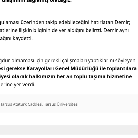
ulaşımını sağlamış olacağız.”
gulaması üzerinden takip edebileceğini hatırlatan Demir;
atlerine ilişkin bilginin de yer aldığını belirtti. Demir aynı
ğını kaydetti.
dur olmaması için gerekli çalışmaları yaptıklarını söyleyen
i gerekse Karayolları Genel Müdürlüğü ile toplantılara
iyesi olarak halkımızın her an toplu taşıma hizmetine
lerine yer verdi.
,
,
Tarsus Atatürk Caddesi
Tarsus Üniversitesi