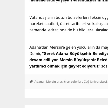
mahallelerde yaşayan vatandaşlarımızın 
Vatandaşların bütün bu seferleri Teksin uy
hareket saatleri, ücret tarifeleri ve kalkış sa
zamanda adresinde de bu bilgilere ulaşılaca
Adana’dan Mersin’e gelen yolcuların da mağ
Demir,
“Gerek Adana Büyükşehir Belediyes
devam ediliyor. Mersin Büyükşehir Beled
yardımcı olmak için gayret ediyoruz”
söz
,
Adana - Mersin arası tren seferleri
Çağ Üniversitesi