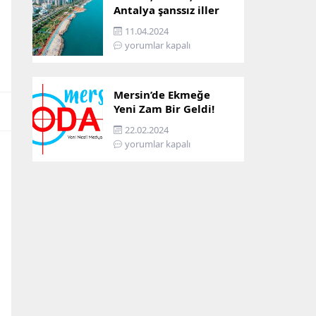
Antalya şanssız iller
arasına girdi: İşte
11.04.2024
sebebi…
yorumlar kapalı
Mersin’de Ekmeğe
Yeni Zam Bir Geldi!
İşte Mersin’in Zamlı
22.02.2024
Ekmek Fiyatı!
yorumlar kapalı