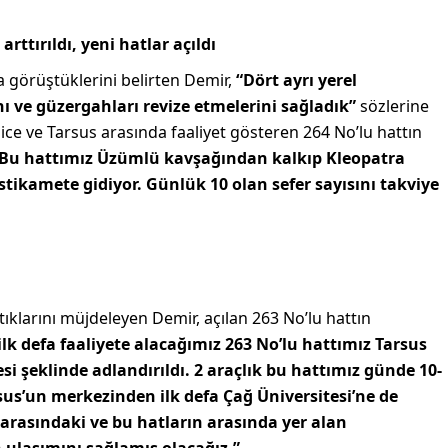
arttırıldı, yeni hatlar açıldı
a görüştüklerini belirten Demir,
“Dört ayrı yerel
nı ve güzergahları revize etmelerini sağladık”
sözlerine
ce ve Tarsus arasında faaliyet gösteren 264 No’lu hattın
Bu hattımız Üzümlü kavşağından kalkıp Kleopatra
tikamete gidiyor. Günlük 10 olan sefer sayısını takviye
çtıklarını müjdeleyen Demir, açılan 263 No’lu hattın
ilk defa faaliyete alacağımız 263 No’lu hattımız Tarsus
si şeklinde adlandırıldı. 2 araçlık bu hattımız günde 10-
rsus’un merkezinden ilk defa Çağ Üniversitesi’ne de
e arasındaki ve bu hatların arasında yer alan