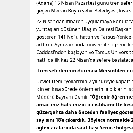
(Adana) 15 Nisan Pazartesi günü tren seferle
geçen Mersin Büyükşehir Belediyesi, kısa sü
22 Nisan’dan itibaren uygulamaya konulacak 
yurttaşları düşünen Ulaşım Dairesi Başkanlı
gösteren 141 No’lu hattın ve Tarsus-Yenice a
arttırdı. Aynı zamanda üniversite öğrencil
Caddesi’nden başlayan ve Tarsus Üniversites
hattı da ilk kez 22 Nisan’da sefere başlataca
Tren seferlerinin durması Mersinlileri
Devlet Demiryolları’nın 2 yıl süreyle kapat
için en kısa sürede önlemlerini aldıklarını
Müdürü Bayram Demir,
“Öğrenir öğrenmez
amacımız halkımızın bu istikamette kes
güzergahta daha önceden faaliyet göstere
sayısını 18’e çıkardık. Böylece normalde 
öğlen aralarında saat başı Yenice bölgesi