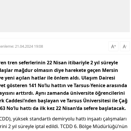
A
+
A
-
enleme: 21.04.2024 19:08
 tren seferlerinin 22 Nisan itibariyle 2 yıl süreyle
daşlar mağdur olmasın diye harekete geçen Mersin
ve yeni açılan hatlar ile önlem aldı. Ulaşım Dairesi
yet gösteren 141 No’lu hattın ve Tarsus-Yenice arasında
sayısını arttırdı. Aynı zamanda üniversite öğrencilerini
 Caddesi’nden başlayan ve Tarsus Üniversitesi ile Çağ
3 No’lu hattı da ilk kez 22 Nisan’da sefere başlatacak.
DD), yüksek standartlı demiryolu hattı inşaatı çalışmaları
ini 2 yıl süreyle iptal edildi. TCDD 6. Bölge Müdürlüğü’nün