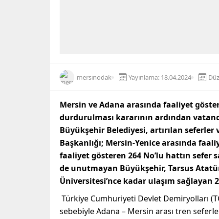
mersinodak
Yayınlama: 18.04.2024
Düz
Mersin ve Adana arasında faaliyet gösteren
durdurulması kararının ardından vatan
Büyükşehir Belediyesi, artırılan seferler 
Başkanlığı; Mersin-Yenice arasında faali
faaliyet gösteren 264 No’lu hattın sefer 
de unutmayan Büyükşehir, Tarsus Atatürk
Üniversitesi’nce kadar ulaşım sağlayan 26
Türkiye Cumhuriyeti Devlet Demiryolları (TC
sebebiyle Adana – Mersin arası tren seferler