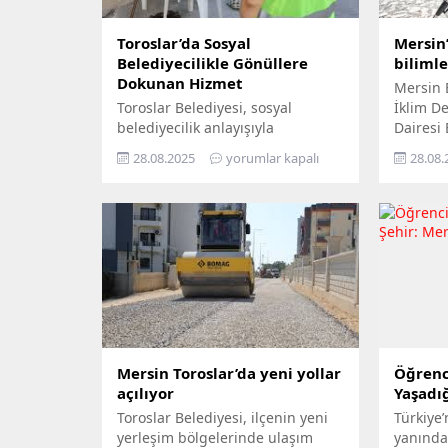
Toroslar’da Sosyal
Mersin’
Belediyecilikle Gönüllere
biliml
Dokunan Hizmet
Mersin 
Toroslar Belediyesi, sosyal
İklim Değ
belediyecilik anlayışıyla
Dairesi
vatandaşların gönüllerine
Yıl İkli
28.08.2025
yorumlar kapalı
28.08.
dokunmaya devam ediyor. İlçede
ziyaret 
yaşayan yaş almış vatandaşlar,
yurttaşı
özel gereksinimli bireyler ile gazi
‘Gökyüz
ve şehit aileleri, belediyenin
Yerde’ s
şefkatli elini her zaman
Büyükşeh
yanlarında hissediyor. Belediye
tek tek 
Sosyal Destek Hizmetleri
bilimle 
Müdürlüğü’ne bağlı Şehit ve Gazi
hayatın
Şefliği ile Yaşlı ve Engelli Şefliği,
yaygınl
belli periyotlarla ev ziyaretleri
gerçekleştiriyor....
Mersin Toroslar’da yeni yollar
Öğrenc
açılıyor
Yaşadığ
Toroslar Belediyesi, ilçenin yeni
Türkiye’
yerleşim bölgelerinde ulaşım
yanında