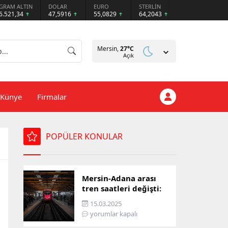
GRAM ALTIN
DOLAR
EURO
STERLİN
6.521,34
47,5916
55,0829
64,2043
Mersin,
27
°C
Açık
Künye
Firmalar
POPÜLER KONULAR
Mersin-Adana arası
tren saatleri değişti:
İşte yeni ulaşım listesi
15.03.2025
yorumlar kapalı