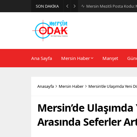
SON DAKİKA
Günlük Stil İçin Erkek Sneak
Ana Sayfa
Mersin Haber
Manşet
Gün
Anasayfa
Mersin Haber
Mersin’de Ulaşımda Yeni Dö
Mersin’de Ulaşımda 
Arasında Seferler Art