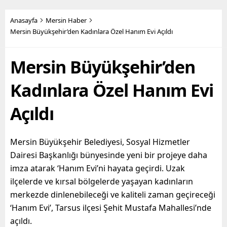
Büyükşehir Belediye
yüzlerce metruk yapının
Başkanı Vahap Seçer’in
yıkımını yapan fen işleri
Anasayfa
Mersin Haber
öncülüğünde hayata
ekipleri, son olarak Bahçe
Mersin Büyükşehir’den Kadınlara Özel Hanım Evi Açıldı
geçirilen hizmetler ile
Mahallesi’nde,
yurttaşların maddi ve
sahiplerince terk edilmiş 2
Mersin Büyükşehir’den
manevi olarak nefes
katlı iki ayrı metruk
alabilmesine destek
yapının...
olmayı hedefleyen
Kadınlara Özel Hanım Evi
Büyükşehir...
Açıldı
Mersin Büyükşehir Belediyesi, Sosyal Hizmetler
Dairesi Başkanlığı bünyesinde yeni bir projeye daha
imza atarak ‘Hanım Evi’ni hayata geçirdi. Uzak
ilçelerde ve kırsal bölgelerde yaşayan kadınların
merkezde dinlenebileceği ve kaliteli zaman geçireceği
‘Hanım Evi’, Tarsus ilçesi Şehit Mustafa Mahallesi’nde
açıldı.