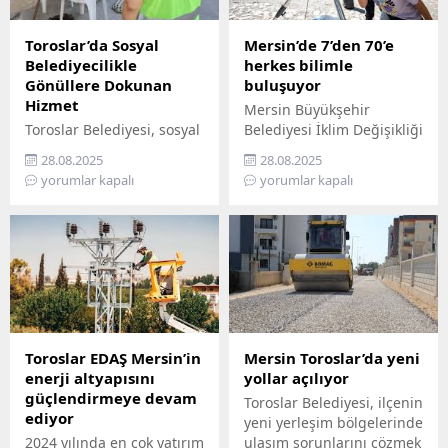
Toroslar’da Sosyal
Mersin’de 7’den 70’e
Belediyecilikle
herkes bilimle
Gönüllere Dokunan
buluşuyor
Hizmet
Mersin Büyükşehir
Toroslar Belediyesi, sosyal
Belediyesi İklim Değişikliği
belediyecilik anlayışıyla
ve Sıfır Atık Dairesi
28.08.2025
28.08.2025
vatandaşların gönüllerine
Başkanlığı, Mercan 100.
yorumlar kapalı
yorumlar kapalı
dokunmaya devam ediyor.
Yıl İklim ve Çevre Bilim
İlçede yaşayan yaş almış
Merkezi’ni ziyaret
vatandaşlar, özel
edemeyenler için bilimi
gereksinimli bireyler ile
yurttaşın ayağına
gazi ve şehit aileleri,
götürüyor. ‘Gökyüzü
belediyenin şefkatli elini
Hepimizin, Bilim Her
her zaman yanlarında
Yerde’ sloganıyla yola
hissediyor. Belediye Sosyal
çıkan Büyükşehir,
Destek Hizmetleri
Mersin’in ilçelerini tek tek
Toroslar EDAŞ Mersin’in
Mersin Toroslar’da yeni
Müdürlüğü’ne bağlı Şehit
gezerek 7’den 70’e herkesi
enerji altyapısını
yollar açılıyor
ve Gazi Şefliği ile Yaşlı ve
bilimle buluşturuyor.
güçlendirmeye devam
Toroslar Belediyesi, ilçenin
Engelli Şefliği, belli
Bilimi, hayatın her
ediyor
yeni yerleşim bölgelerinde
periyotlarla ev ziyaretleri
alanında yaygınlaştırmayı
2024 yılında en çok yatırım
ulaşım sorunlarını çözmek