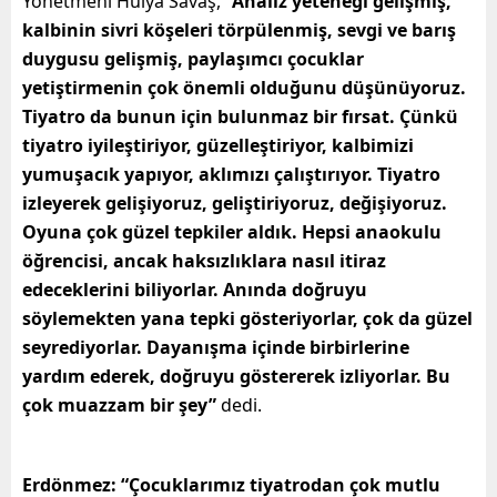
Yönetmeni Hülya Savaş,
“Analiz yeteneği gelişmiş,
kalbinin sivri köşeleri törpülenmiş, sevgi ve barış
duygusu gelişmiş, paylaşımcı çocuklar
yetiştirmenin çok önemli olduğunu düşünüyoruz.
Tiyatro da bunun için bulunmaz bir fırsat. Çünkü
tiyatro iyileştiriyor, güzelleştiriyor, kalbimizi
yumuşacık yapıyor, aklımızı çalıştırıyor. Tiyatro
izleyerek gelişiyoruz, geliştiriyoruz, değişiyoruz.
Oyuna çok güzel tepkiler aldık. Hepsi anaokulu
öğrencisi, ancak haksızlıklara nasıl itiraz
edeceklerini biliyorlar. Anında doğruyu
söylemekten yana tepki gösteriyorlar, çok da güzel
seyrediyorlar. Dayanışma içinde birbirlerine
yardım ederek, doğruyu göstererek izliyorlar. Bu
çok muazzam bir şey”
dedi.
Erdönmez: “Çocuklarımız tiyatrodan çok mutlu