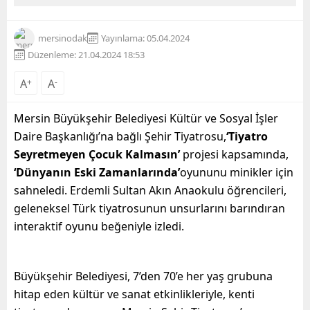
mersinodak
Yayınlama: 05.04.2024
Düzenleme: 21.04.2024 18:53
A
+
A
-
Mersin Büyükşehir Belediyesi Kültür ve Sosyal İşler
Daire Başkanlığı’na bağlı Şehir Tiyatrosu,
‘Tiyatro
Seyretmeyen Çocuk Kalmasın’
projesi kapsamında,
‘Dünyanın Eski Zamanlarında’
oyununu minikler için
sahneledi. Erdemli Sultan Akın Anaokulu öğrencileri,
geleneksel Türk tiyatrosunun unsurlarını barındıran
interaktif oyunu beğeniyle izledi.
Büyükşehir Belediyesi, 7’den 70’e her yaş grubuna
hitap eden kültür ve sanat etkinlikleriyle, kenti