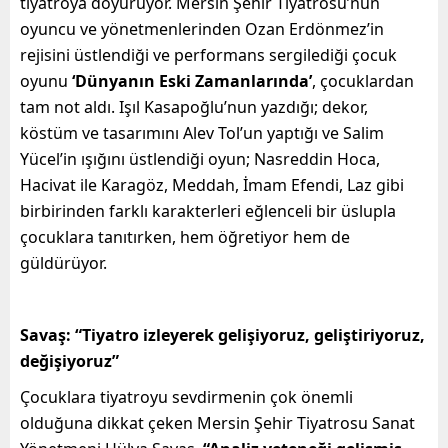
tiyatroya doyuruyor. Mersin Şehir Tiyatrosu’nun
oyuncu ve yönetmenlerinden Ozan Erdönmez’in
rejisini üstlendiği ve performans sergilediği çocuk
oyunu
‘Dünyanın Eski Zamanlarında’
, çocuklardan
tam not aldı. Işıl Kasapoğlu’nun yazdığı; dekor,
köstüm ve tasarımını Alev Tol’un yaptığı ve Salim
Yücel’in ışığını üstlendiği oyun; Nasreddin Hoca,
Hacivat ile Karagöz, Meddah, İmam Efendi, Laz gibi
birbirinden farklı karakterleri eğlenceli bir üslupla
çocuklara tanıtırken, hem öğretiyor hem de
güldürüyor.
Savaş: “Tiyatro izleyerek gelişiyoruz, geliştiriyoruz,
değişiyoruz”
Çocuklara tiyatroyu sevdirmenin çok önemli
olduğuna dikkat çeken Mersin Şehir Tiyatrosu Sanat