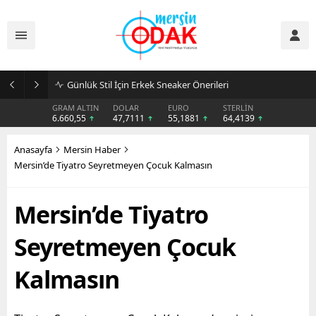
Günlük Stil İçin Erkek Sneaker Önerileri
GRAM ALTIN
DOLAR
EURO
STERLİN
6.660,55
47,7111
55,1881
64,4139
Anasayfa
Mersin Haber
Mersin’de Tiyatro Seyretmeyen Çocuk Kalmasın
Mersin’de Tiyatro
Seyretmeyen Çocuk
Kalmasın