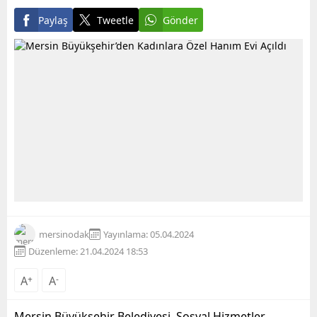
Paylaş
Tweetle
Gönder
mersinodak
Yayınlama: 05.04.2024
Düzenleme: 21.04.2024 18:53
A
+
A
-
Mersin Büyükşehir Belediyesi, Sosyal Hizmetler