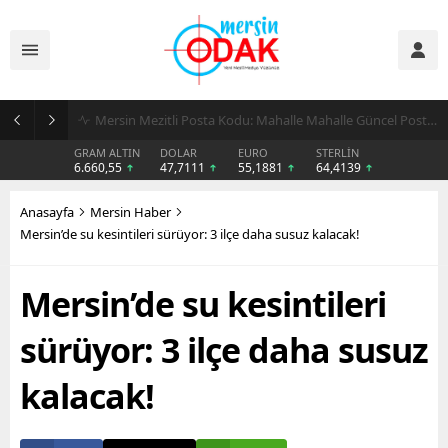
Günlük Stil İçin Erkek Sneaker Önerileri
GRAM ALTIN
DOLAR
EURO
STERLİN
6.660,55
47,7111
55,1881
64,4139
Anasayfa
Mersin Haber
Mersin’de su kesintileri sürüyor: 3 ilçe daha susuz kalacak!
Mersin’de su kesintileri
sürüyor: 3 ilçe daha susuz
kalacak!