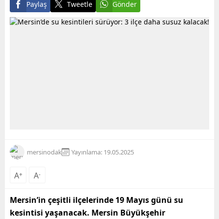
Paylaş
Tweetle
Gönder
mersinodak
Yayınlama: 19.05.2025
A
+
A
-
Mersin’in çeşitli ilçelerinde 19 Mayıs günü su
kesintisi yaşanacak. Mersin Büyükşehir