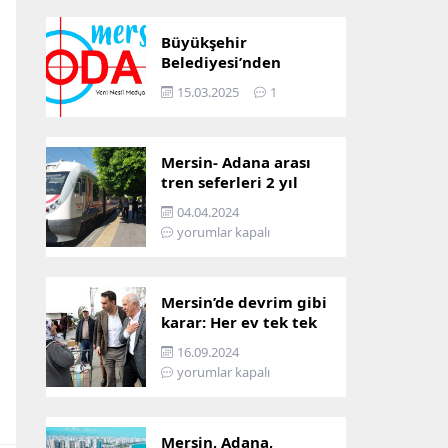
Büyükşehir
Belediyesi’nden
Mersin ve Adana arası
15.03.2025
1
ulaşım başladı
Mersin- Adana arası
tren seferleri 2 yıl
boyunca
04.04.2024
çalışmayacak
yorumlar kapalı
Mersin’de devrim gibi
karar: Her ev tek tek
incelenecek!
16.09.2024
yorumlar kapalı
Mersin, Adana,