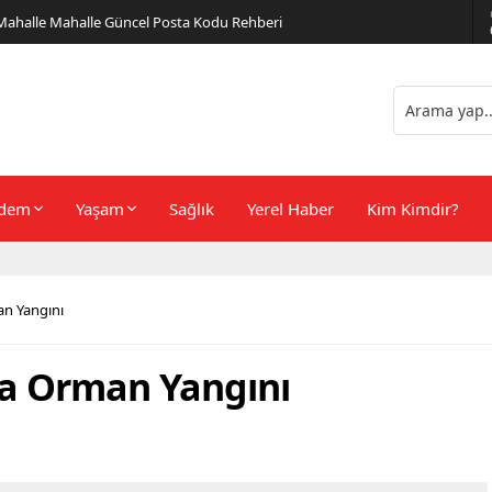
er Önerileri
dem
Yaşam
Sağlık
Yerel Haber
Kim Kimdir?
an Yangını
ka Orman Yangını