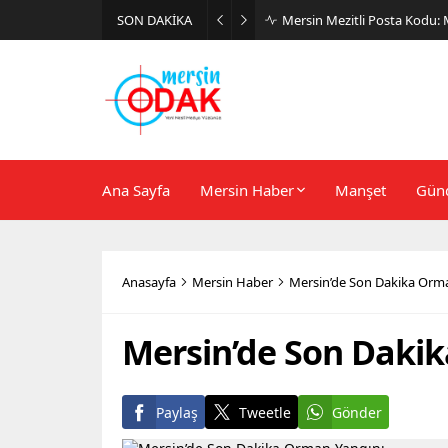
SON DAKİKA
Günlük Stil İçin Erkek Sneak
Ana Sayfa
Mersin Haber
Manşet
Gün
Anasayfa
Mersin Haber
Mersin’de Son Dakika Orm
Mersin’de Son Daki
Paylaş
Tweetle
Gönder