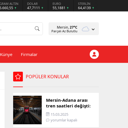
GRAM ALTIN
DOLAR
EURO
STERLİN
6.660,55
47,7111
55,1881
64,4139
Mersin,
27
°C
Parçalı Az Bulutlu
Künye
Firmalar
POPÜLER KONULAR
Mersin-Adana arası
tren saatleri değişti:
İşte yeni ulaşım listesi
15.03.2025
yorumlar kapalı