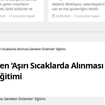
n gelen insanların
Akdeniz Belediyesi, vatandaşların
ek, farklı kültürler ve
can ve mal güvenliğini tehdit
ın bir arada kardeşçe ve
eden, yarattığı görsel kirliliğin
2025
yorumlar kapalı
26.08.2025
yorumlar kapalı
erisinde yaşadığı Mersin,
yanı sıra kimi zaman sosyal
lerin de gözde kentlerinin
sorunlara da yol açan terk
yer alıyor. Mersin
edilmiş yapılarla mücadelesini
hir Belediye Başkanı
aralıksız sürdürüyor. Bugüne dek
eçer’in öncülüğünde
yüzlerce metruk yapının yıkımını
eçirilen hizmetler ile
yapan fen işleri ekipleri, son
ların maddi ve manevi
olarak Bahçe Mahallesi’nde,
rı Sıcaklarda Alınması Gereken Önlemler’ Eğitimi
nefes alabilmesine destek
sahiplerince terk edilmiş 2 katlı
hedefleyen Büyükşehir...
iki ayrı metruk yapının...
n ‘Aşırı Sıcaklarda Alınması
ğitimi