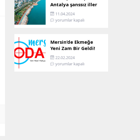
Antalya şanssız iller
arasına girdi: İşte
11.04.2024
sebebi…
yorumlar kapalı
Mersin’de Ekmeğe
Yeni Zam Bir Geldi!
İşte Mersin’in Zamlı
22.02.2024
Ekmek Fiyatı!
yorumlar kapalı