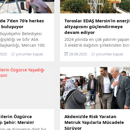
de 7’den 70’e herkes
Toroslar EDAŞ Mersin’in enerji
e buluşuyor
altyapısını güçlendirmeye
devam ediyor
Büyükşehir Belediyesi
işikliği ve Sıfır Atık
2024 yılında en çok yatırım yapan
 Başkanlığı, Mercan 100.
3 elektrik dağıtım şirketinden biri
m ve Çevre Bilim Merkezi’ni
olan Toroslar EDAŞ, 2025 yılının
2025
yorumlar kapalı
28.08.2025
yorumlar kapalı
edemeyenler için bilimi
ilk 6 ayında Türkiye’nin en
n ayağına götürüyor.
stratejik liman kentlerinden biri
ü Hepimizin, Bilim Her
Mersin’de gerçekleştirdiği 381
loganıyla yola çıkan
milyon TL’yi aşan yatırımla, enerji
ir, Mersin’in ilçelerini
altyapısını bugünün ihtiyaçlarına
gezerek 7’den 70’e herkesi
uygun biçimde yenilerken,
buluşturuyor. Bilimi,
geleceğin artan taleplerine de
 her alanında
hazır hâle getiriyor Türkiye’nin
aştırmayı amaçlayan...
enerji dönüşümüne öncülük...
ilerin Özgürce
Akdeniz’de Risk Yaratan
ı Şehir: Mersin!
Metruk Yapılarla Mücadele
Sürüyor
nin ve dünyanın dört bir