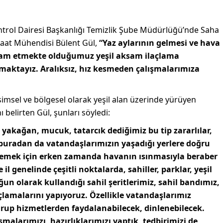
trol Dairesi Başkanlığı Temizlik Şube Müdürlüğü’nde Saha
aat Mühendisi Bülent Gül,
“Yaz aylarının gelmesi ve hava
devam etmekte olduğumuz yeşil aksam ilaçlama
aktayız. Aralıksız, hız kesmeden çalışmalarımıza
vsimsel ve bölgesel olarak yeşil alan üzerinde yürüyen
 belirten Gül, şunları söyledi:
, yakağan, mucuk, tatarcık dediğimiz bu tip zararlılar,
buradan da vatandaşlarımızın yaşadığı yerlere doğru
önlemek için erken zamanda havanın ısınmasıyla beraber
il genelinde çeşitli noktalarda, sahiller, parklar, yeşil
un olarak kullandığı sahil şeritlerimiz, sahil bandımız,
laçlamalarını yapıyoruz. Özellikle vatandaşlarımız
urup hizmetlerden faydalanabilecek, dinlenebilecek.
malarımızı, hazırlıklarımızı yaptık, tedbirimizi de