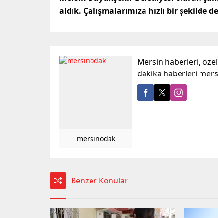
aldık. Çalışmalarımıza hızlı bir şekilde 
Mersin haberleri, öze
dakika haberleri mer
mersinodak
Benzer Konular