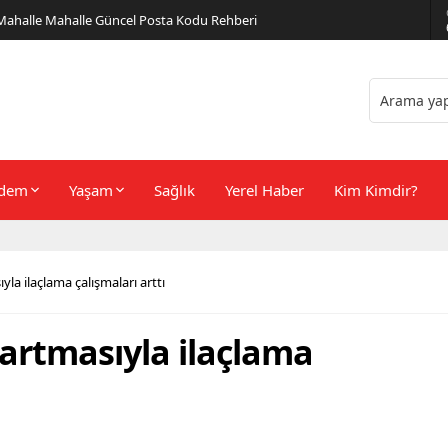
er Önerileri
dem
Yaşam
Sağlık
Yerel Haber
Kim Kimdir?
yla ilaçlama çalışmaları arttı
 artmasıyla ilaçlama