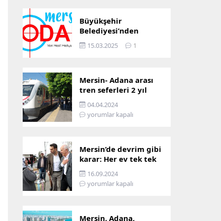
Büyükşehir
Belediyesi’nden
Mersin ve Adana arası
15.03.2025
1
ulaşım başladı
Mersin- Adana arası
tren seferleri 2 yıl
boyunca
04.04.2024
çalışmayacak
yorumlar kapalı
Mersin’de devrim gibi
karar: Her ev tek tek
incelenecek!
16.09.2024
yorumlar kapalı
Mersin, Adana,