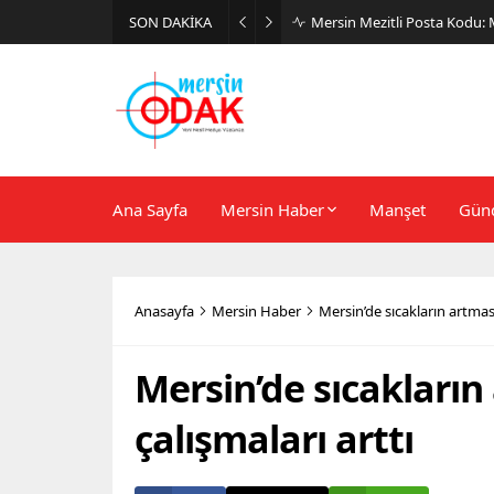
SON DAKİKA
Günlük Stil İçin Erkek Sneak
Ana Sayfa
Mersin Haber
Manşet
Gün
Anasayfa
Mersin Haber
Mersin’de sıcakların artması
Mersin’de sıcakların
çalışmaları arttı