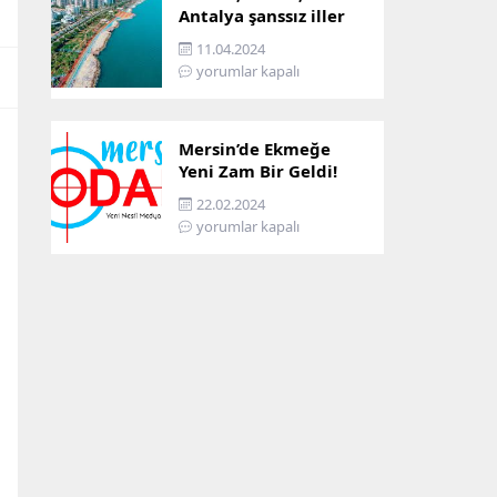
Antalya şanssız iller
arasına girdi: İşte
11.04.2024
sebebi…
yorumlar kapalı
Mersin’de Ekmeğe
Yeni Zam Bir Geldi!
İşte Mersin’in Zamlı
22.02.2024
Ekmek Fiyatı!
yorumlar kapalı