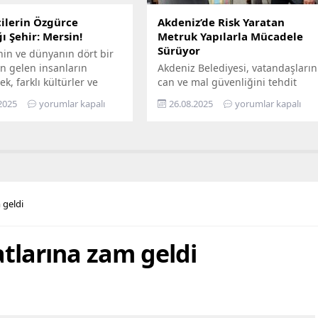
ilerin Özgürce
Akdeniz’de Risk Yaratan
ı Şehir: Mersin!
Metruk Yapılarla Mücadele
Sürüyor
nin ve dünyanın dört bir
n gelen insanların
Akdeniz Belediyesi, vatandaşların
ek, farklı kültürler ve
can ve mal güvenliğini tehdit
ın bir arada kardeşçe ve
eden, yarattığı görsel kirliliğin
2025
yorumlar kapalı
26.08.2025
yorumlar kapalı
erisinde yaşadığı Mersin,
yanı sıra kimi zaman sosyal
lerin de gözde kentlerinin
sorunlara da yol açan terk
yer alıyor. Mersin
edilmiş yapılarla mücadelesini
hir Belediye Başkanı
aralıksız sürdürüyor. Bugüne dek
eçer’in öncülüğünde
yüzlerce metruk yapının yıkımını
eçirilen hizmetler ile
yapan fen işleri ekipleri, son
ların maddi ve manevi
olarak Bahçe Mahallesi’nde,
 geldi
nefes alabilmesine destek
sahiplerince terk edilmiş 2 katlı
hedefleyen Büyükşehir...
iki ayrı metruk yapının...
tlarına zam geldi