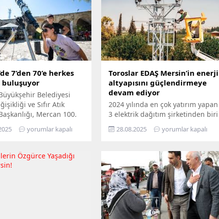
de 7’den 70’e herkes
Toroslar EDAŞ Mersin’in enerji
e buluşuyor
altyapısını güçlendirmeye
devam ediyor
Büyükşehir Belediyesi
işikliği ve Sıfır Atık
2024 yılında en çok yatırım yapan
 Başkanlığı, Mercan 100.
3 elektrik dağıtım şirketinden biri
m ve Çevre Bilim Merkezi’ni
olan Toroslar EDAŞ, 2025 yılının
2025
yorumlar kapalı
28.08.2025
yorumlar kapalı
edemeyenler için bilimi
ilk 6 ayında Türkiye’nin en
n ayağına götürüyor.
stratejik liman kentlerinden biri
ü Hepimizin, Bilim Her
Mersin’de gerçekleştirdiği 381
loganıyla yola çıkan
milyon TL’yi aşan yatırımla, enerji
ir, Mersin’in ilçelerini
altyapısını bugünün ihtiyaçlarına
gezerek 7’den 70’e herkesi
uygun biçimde yenilerken,
buluşturuyor. Bilimi,
geleceğin artan taleplerine de
 her alanında
hazır hâle getiriyor Türkiye’nin
aştırmayı amaçlayan...
enerji dönüşümüne öncülük...