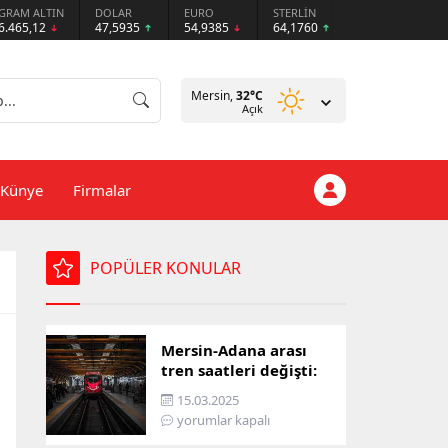
GRAM ALTIN
DOLAR
EURO
STERLİN
6.465,12
47,5935
54,9385
64,1760
Mersin,
32
°C
Açık
Künye
Firmalar
POPÜLER KONULAR
Mersin-Adana arası
tren saatleri değişti:
İşte yeni ulaşım listesi
15.03.2025
yorumlar kapalı