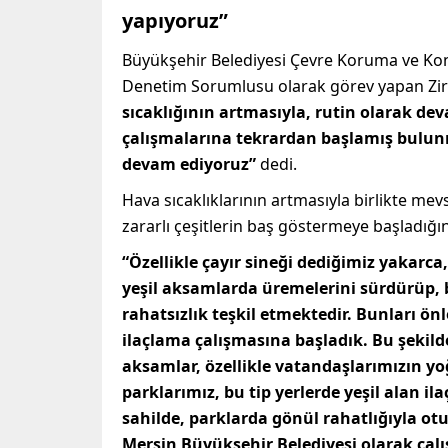
yapıyoruz”
Büyükşehir Belediyesi Çevre Koruma ve Kon
Denetim Sorumlusu olarak görev yapan Zir
sıcaklığının artmasıyla, rutin olarak 
çalışmalarına tekrardan başlamış bulunm
devam ediyoruz”
dedi.
Hava sıcaklıklarının artmasıyla birlikte me
zararlı çeşitlerin baş göstermeye başladığını
“Özellikle çayır sineği dediğimiz yakarca
yeşil aksamlarda üremelerini sürdürüp, 
rahatsızlık teşkil etmektedir. Bunları 
ilaçlama çalışmasına başladık. Bu şekilde 
aksamlar, özellikle vatandaşlarımızın yoğ
parklarımız, bu tip yerlerde yeşil alan i
sahilde, parklarda gönül rahatlığıyla ot
Mersin Büyükşehir Belediyesi olarak çalış