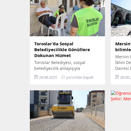
Toroslar’da Sosyal
Mersin’
Belediyecilikle Gönüllere
biliml
Dokunan Hizmet
Mersin 
Toroslar Belediyesi, sosyal
İklim Değ
belediyecilik anlayışıyla
Dairesi
vatandaşların gönüllerine
Yıl İkli
28.08.2025
yorumlar kapalı
28.08.
dokunmaya devam ediyor. İlçede
ziyaret 
yaşayan yaş almış vatandaşlar,
yurttaşı
özel gereksinimli bireyler ile gazi
‘Gökyüz
ve şehit aileleri, belediyenin
Yerde’ s
şefkatli elini her zaman
Büyükşeh
yanlarında hissediyor. Belediye
tek tek 
Sosyal Destek Hizmetleri
bilimle 
Müdürlüğü’ne bağlı Şehit ve Gazi
hayatın
Şefliği ile Yaşlı ve Engelli Şefliği,
yaygınl