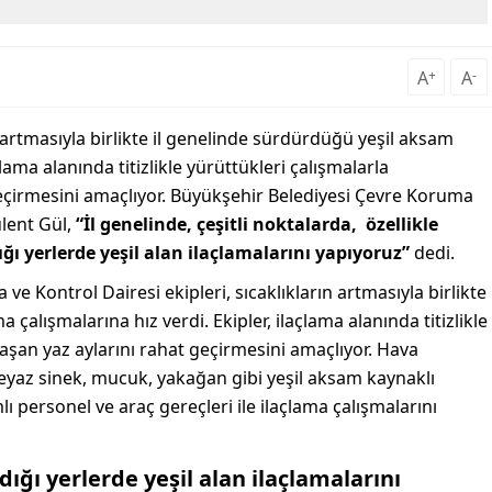
A
+
A
-
n artmasıyla birlikte il genelinde sürdürdüğü yeşil aksam
çlama alanında titizlikle yürüttükleri çalışmalarla
geçirmesini amaçlıyor. Büyükşehir Belediyesi Çevre Koruma
ülent Gül,
“İl genelinde, çeşitli noktalarda, özellikle
ı yerlerde yeşil alan ilaçlamalarını yapıyoruz”
dedi.
 Kontrol Dairesi ekipleri, sıcaklıkların artmasıyla birlikte
çalışmalarına hız verdi. Ekipler, ilaçlama alanında titizlikle
laşan yaz aylarını rahat geçirmesini amaçlıyor. Hava
, beyaz sinek, mucuk, yakağan gibi yeşil aksam kaynaklı
ı personel ve araç gereçleri ile ilaçlama çalışmalarını
ğı yerlerde yeşil alan ilaçlamalarını