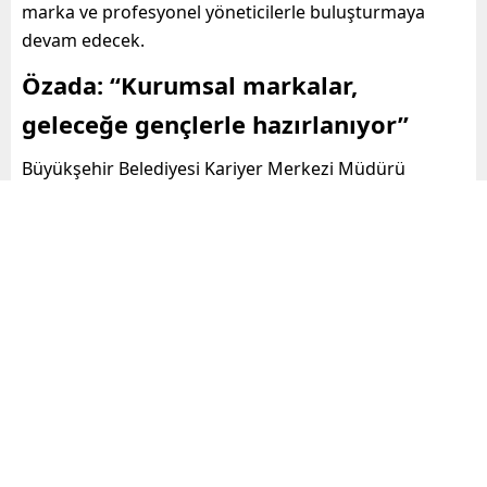
marka ve profesyonel yöneticilerle buluşturmaya
devam edecek.
Özada: “Kurumsal markalar,
geleceğe gençlerle hazırlanıyor”
Büyükşehir Belediyesi Kariyer Merkezi Müdürü
Serkan Özada, iş gücü piyasasının tüm taraflarına
hitap edecek projelere imza attıklarının altını çizerek,
özellikle üniversite öğrencilerine yönelik
“Kariyer
Günleri, Kariyer Fırsatları, Networking
Çalışmaları, İş Arama Becerileri Eğitimleri”
gibi
birçok çalışmayla, üniversitelilerin kariyer
yolculuklarına destek olduklarını belirtti.
Özada,
“Kariyer Merkezi olarak dört üniversite
işbirliğinde, ayda bir kere kurumsal firmalarla
buluşma etkinlikleri düzenleyeceğiz. Üniversite
öğrencilerimizin, geleceğin iş dünyası hakkında