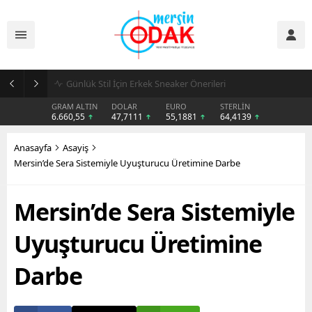
Günlük Stil İçin Erkek Sneaker Önerileri
GRAM ALTIN
DOLAR
EURO
STERLİN
6.660,55
47,7111
55,1881
64,4139
Anasayfa
Asayiş
Mersin’de Sera Sistemiyle Uyuşturucu Üretimine Darbe
Mersin’de Sera Sistemiyle
Uyuşturucu Üretimine
Darbe