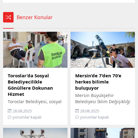
Benzer Konular
Toroslar’da Sosyal
Mersin’de 7’den 70’e
Belediyecilikle
herkes bilimle
Gönüllere Dokunan
buluşuyor
Hizmet
Mersin Büyükşehir
Toroslar Belediyesi, sosyal
Belediyesi İklim Değişikliği
belediyecilik anlayışıyla
ve Sıfır Atık Dairesi
28.08.2025
28.08.2025
vatandaşların gönüllerine
Başkanlığı, Mercan 100.
yorumlar kapalı
yorumlar kapalı
dokunmaya devam ediyor.
Yıl İklim ve Çevre Bilim
İlçede yaşayan yaş almış
Merkezi’ni ziyaret
vatandaşlar, özel
edemeyenler için bilimi