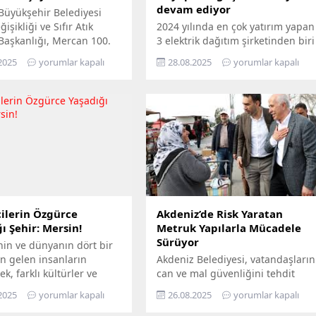
devam ediyor
Büyükşehir Belediyesi
işikliği ve Sıfır Atık
2024 yılında en çok yatırım yapan
 Başkanlığı, Mercan 100.
3 elektrik dağıtım şirketinden biri
m ve Çevre Bilim Merkezi’ni
olan Toroslar EDAŞ, 2025 yılının
2025
yorumlar kapalı
28.08.2025
yorumlar kapalı
edemeyenler için bilimi
ilk 6 ayında Türkiye’nin en
n ayağına götürüyor.
stratejik liman kentlerinden biri
ü Hepimizin, Bilim Her
Mersin’de gerçekleştirdiği 381
loganıyla yola çıkan
milyon TL’yi aşan yatırımla, enerji
ir, Mersin’in ilçelerini
altyapısını bugünün ihtiyaçlarına
gezerek 7’den 70’e herkesi
uygun biçimde yenilerken,
buluşturuyor. Bilimi,
geleceğin artan taleplerine de
 her alanında
hazır hâle getiriyor Türkiye’nin
aştırmayı amaçlayan...
enerji dönüşümüne öncülük...
ilerin Özgürce
Akdeniz’de Risk Yaratan
ı Şehir: Mersin!
Metruk Yapılarla Mücadele
Sürüyor
nin ve dünyanın dört bir
n gelen insanların
Akdeniz Belediyesi, vatandaşların
ek, farklı kültürler ve
can ve mal güvenliğini tehdit
ın bir arada kardeşçe ve
eden, yarattığı görsel kirliliğin
2025
yorumlar kapalı
26.08.2025
yorumlar kapalı
erisinde yaşadığı Mersin,
yanı sıra kimi zaman sosyal
lerin de gözde kentlerinin
sorunlara da yol açan terk