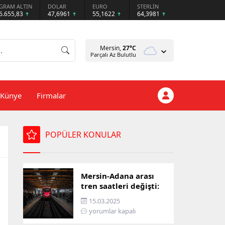
GRAM ALTIN
DOLAR
EURO
STERLİN
6.655,83
47,6961
55,1622
64,3981
Mersin,
27
°C
Parçalı Az Bulutlu
Künye
Firmalar
POPÜLER KONULAR
Mersin-Adana arası
tren saatleri değişti:
İşte yeni ulaşım listesi
15.03.2025
yorumlar kapalı