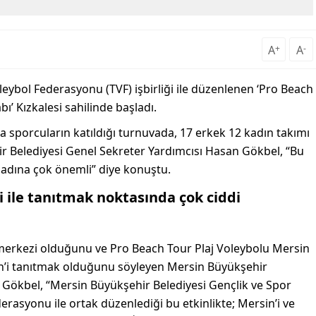
A
+
A
-
oleybol Federasyonu
(TVF)
işbirliği ile düzenlenen
‘Pro
Beach
bı’
Kızkalesi sahilinde başladı.
a sporcuların katıldığı turnuvada
,
17 erk
e
k 12 kadın takım
ı
r Belediyesi Genel Sekreter Yardımcısı Hasan
Gökbel
,
“Bu
ı adına çok önemli”
diye konuştu.
ri ile tanıtmak noktasında çok ciddi
 merkezi
olduğunu ve P
ro
B
each
Tour
P
laj
V
oleybolu
Mersin
n
’
i tanıtmak
olduğunu söyleyen Mersin Büyükşehir
n
Gökbel
,
“Mersin Büyükşehir Belediyesi G
ençlik
ve S
por
derasyonu
ile ortak düzenlediği
bu
etkinlik
te
;
Mersin
’
i ve