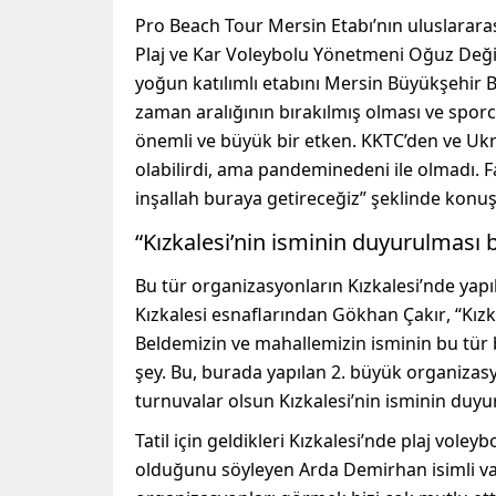
Pro
Beach
Tour
Mersin
Etabı’nın
uluslararas
Plaj ve Kar Voleybolu Y
önetmeni
Oğuz Deği
yoğun katılımlı etabını M
ersin Büyükşehir B
zaman aralığının bırakılmış olması ve spor
önemli ve büyük bir etken.
KKTC’den ve Ukra
olabilirdi
,
ama
pandemi
nedeni ile olmadı. F
inşallah buraya getireceğiz
”
şeklinde konu
“Kızkalesi’nin isminin duyurulması b
Bu tür organizasyonların Kızkalesi’nde ya
Kızkalesi esnaflarından Gökhan
Ç
akır
,
“
Kızk
Beldemizin ve mahallemizin isminin bu tür
şey. Bu
,
burada yapılan 2.
b
üyük organ
i
za
s
turnuvalar olsun Kızkal
esi’nin
isminin duyu
Tatil için geldikleri Kızkalesi’nde plaj voley
olduğunu söyleyen Arda Demirhan isimli v