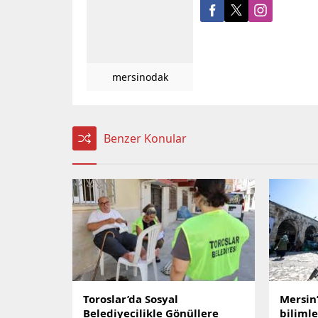
mersinodak
Benzer Konular
Toroslar’da Sosyal
Mersin’
Belediyecilikle Gönüllere
biliml