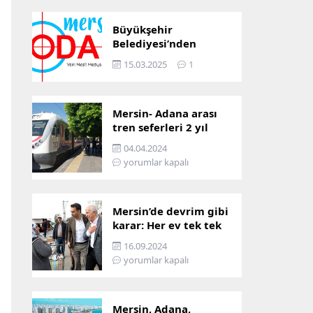
Büyükşehir
Belediyesi’nden
Mersin ve Adana arası
15.03.2025
1
ulaşım başladı
Mersin- Adana arası
tren seferleri 2 yıl
boyunca
04.04.2024
çalışmayacak
yorumlar kapalı
Mersin’de devrim gibi
karar: Her ev tek tek
incelenecek!
16.09.2024
yorumlar kapalı
Mersin, Adana,