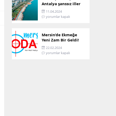
Antalya şanssız iller
arasına girdi: İşte
11.04.2024
sebebi…
yorumlar kapalı
Mersin’de Ekmeğe
Yeni Zam Bir Geldi!
İşte Mersin’in Zamlı
22.02.2024
Ekmek Fiyatı!
yorumlar kapalı