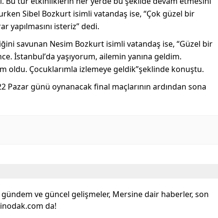
. Bu tür etkinliklerin her yerde bu şekilde devam etmesini
şurken
Sibel
B
ozkurt
isimli vatandaş ise
,
“
Çok güzel bir
r yapılmasını isteriz
”
dedi.
tiğini savunan
Nesim
B
ozkurt
isimli vatandaş ise,
“
Güzel bir
nce. İstanbul
’
da yaşıyorum, ailemin yanına geldim.
m oldu. Çocuklarımla izlemeye geldik
”
şeklinde konuştu.
22
Pazar günü oynanacak final maçlarının ardından sona
l gündem ve güncel gelişmeler, Mersine dair haberler, son
sinodak.com da!