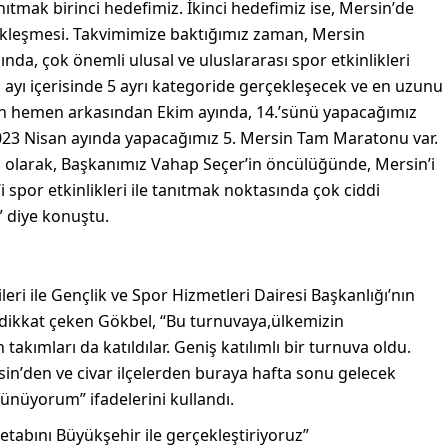
nıtmak birinci hedefimiz. İkinci hedefimiz ise
,
M
ersin
’
de
rçekleşmesi. Takvimimize baktığımız zaman
,
Mersin
mında
,
çok önemli ulusal ve uluslararası spor etkinlikleri
l ayı içerisinde 5 ayrı kategoride
gerçekleşecek
ve en uzunu
un
hemen arkasından E
kim ayında
,
14
.
’sünü yapacağımız
23 Nisan ayında yapacağımız 5. Mersin Tam Maratonu var.
 o
larak
,
B
aşkanımız Vahap
Seçer
’in
öncülüğünde,
Mersin’i
 spor etkinlikleri ile tanıtmak noktasında çok ciddi
”
diye konuştu
.
ileri ile Gençlik ve Spor Hizmetleri Dairesi Başkanlığı’nın
 dikkat çeken
Gökbel
,
“
Bu turnuvaya
,
ülkem
i
zin
n takımları
da katıldılar.
G
eniş katılımlı bir turnuva oldu.
sin
’
den ve civar ilçelerden buraya hafta
sonu gelecek
düşünüyorum
”
ifadelerini kullandı.
 etabını
Büyükşehir
ile gerçekleştiriyoruz”