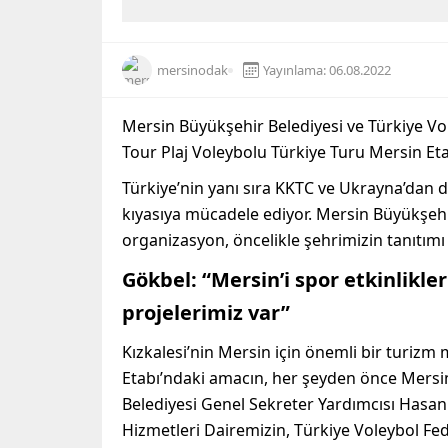
mersinodak
Yayınlama: 06.08.2022
Mersin Büyükşehir Belediyesi ve Türkiye V
Tour
Plaj Voleybolu Türkiye Turu Mersin Eta
Türkiye’nin yanı sıra KKTC ve Ukrayna’dan d
kı
yasıya mücadele ediyor. Mersin B
üyükşehi
organiz
a
syon,
öncelikle şehrimizin tanıtım
Gökbel
:
“Mersin’i spor etkinlikle
projelerimiz var”
Kızkalesi
’nin M
ersin
için önemli bir turizm
E
tabı’ndaki
amacın
,
her şeyden önce
M
ersi
Belediyesi Genel Sekreter Yardımcısı Hasa
Hizmetleri D
airem
i
zin
,
T
ürkiye
V
oleybol
F
e