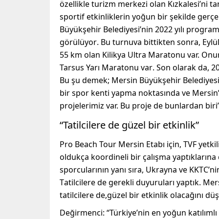
özellikle turizm merkezi olan
K
ızkalesi
’
ni ta
sportif etkinliklerin yoğun bir şekilde ge
Büyükşehir Belediyesi’nin
2022 yılı progra
görülüyor
.
Bu
turnuva
bittikten sonra
,
E
ylü
55 km olan Kilikya
U
ltra
M
araton
u
var. On
Tarsus Yarı Maratonu var
. S
on olarak
da
,
20
Bu şu demek; M
ersin Büyükşehir Belediyesi
bir spor kenti yapma noktasında ve Mersin’i
projelerimiz var. Bu proje
de bunlardan biri
“Tatilcilere de güzel bir etkinlik”
Pro
B
each
To
ur
M
ersin
E
tabı
için
,
TVF yetkil
oldukça koordineli bir çalışma yaptıklarına
sporcuları
nın yanı sıra
,
Ukray
n
a ve KKTC’ni
T
atilcilere
de gerekli duyuruları yaptık. Mer
tatilcilere
de
,
güzel bir etkinlik olacağını 
Değirmenci
:
“Türkiye’nin en yoğun katıl
ı
m
l
ı