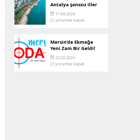
Antalya şanssız iller
arasına girdi: İşte
11.04.2024
sebebi…
yorumlar kapalı
Mersin’de Ekmeğe
Yeni Zam Bir Geldi!
İşte Mersin’in Zamlı
22.02.2024
Ekmek Fiyatı!
yorumlar kapalı