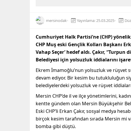
mersinodak
Yayınlama: 25.03.2025
Düz
Cumhuriyet Halk Partisi’ne (CHP) yöneli
CHP Muş eski Gençlik Kolları Başkanı Er
Vahap Seçer’ hedef aldı. Çakır, “Turpun 
Belediyesi için yolsuzluk iddialarını işaret
Ekrem İmamoğlu’nun yolsuzluk ve rüşvet su
devam ediyor. Bir kesim bu tutukluluğun siy
belediyelerdeki yolsuzluk ve rüşvet iddiaların
Mersin CHP’de il ve ilçe yönetimlerini, kadın
kentte gündem olan Mersin Büyükşehir Bel
Eski CHP’li Erkan Çakır, sosyal medya hes
birçok kesim tarafından sırada Mersin mi va
bomba gibi düştü.