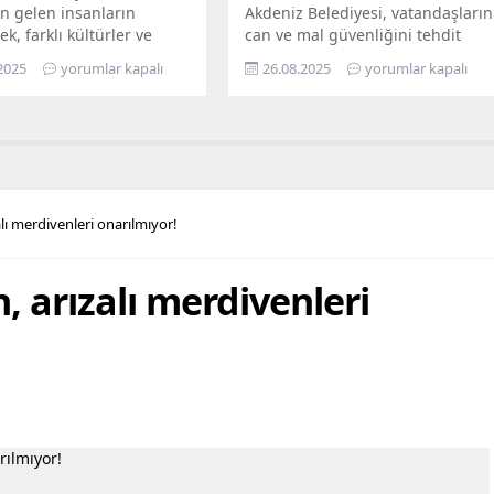
n gelen insanların
Akdeniz Belediyesi, vatandaşların
ek, farklı kültürler ve
can ve mal güvenliğini tehdit
ın bir arada kardeşçe ve
eden, yarattığı görsel kirliliğin
2025
yorumlar kapalı
26.08.2025
yorumlar kapalı
erisinde yaşadığı Mersin,
yanı sıra kimi zaman sosyal
lerin de gözde kentlerinin
sorunlara da yol açan terk
yer alıyor. Mersin
edilmiş yapılarla mücadelesini
hir Belediye Başkanı
aralıksız sürdürüyor. Bugüne dek
eçer’in öncülüğünde
yüzlerce metruk yapının yıkımını
eçirilen hizmetler ile
yapan fen işleri ekipleri, son
ların maddi ve manevi
olarak Bahçe Mahallesi’nde,
lı merdivenleri onarılmıyor!
nefes alabilmesine destek
sahiplerince terk edilmiş 2 katlı
hedefleyen Büyükşehir...
iki ayrı metruk yapının...
 arızalı merdivenleri