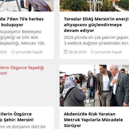
de 7’den 70’e herkes
Toroslar EDAŞ Mersin’in enerji
e buluşuyor
altyapısını güçlendirmeye
devam ediyor
Büyükşehir Belediyesi
işikliği ve Sıfır Atık
2024 yılında en çok yatırım yapan
 Başkanlığı, Mercan 100.
3 elektrik dağıtım şirketinden biri
m ve Çevre Bilim Merkezi’ni
olan Toroslar EDAŞ, 2025 yılının
2025
yorumlar kapalı
28.08.2025
yorumlar kapalı
edemeyenler için bilimi
ilk 6 ayında Türkiye’nin en
n ayağına götürüyor.
stratejik liman kentlerinden biri
ü Hepimizin, Bilim Her
Mersin’de gerçekleştirdiği 381
loganıyla yola çıkan
milyon TL’yi aşan yatırımla, enerji
ir, Mersin’in ilçelerini
altyapısını bugünün ihtiyaçlarına
gezerek 7’den 70’e herkesi
uygun biçimde yenilerken,
buluşturuyor. Bilimi,
geleceğin artan taleplerine de
 her alanında
hazır hâle getiriyor Türkiye’nin
aştırmayı amaçlayan...
enerji dönüşümüne öncülük...
ilerin Özgürce
Akdeniz’de Risk Yaratan
ı Şehir: Mersin!
Metruk Yapılarla Mücadele
Sürüyor
nin ve dünyanın dört bir