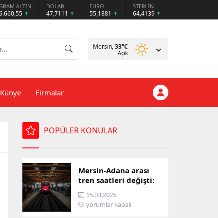
GRAM ALTIN
DOLAR
EURO
STERLİN
6.660,55
47,7111
55,1881
64,4139
Mersin,
33
°C
Açık
Künye
Firmalar
POPÜLER KONULAR
Mersin-Adana arası
tren saatleri değişti:
İşte yeni ulaşım listesi
15.03.2025
yorumlar kapalı