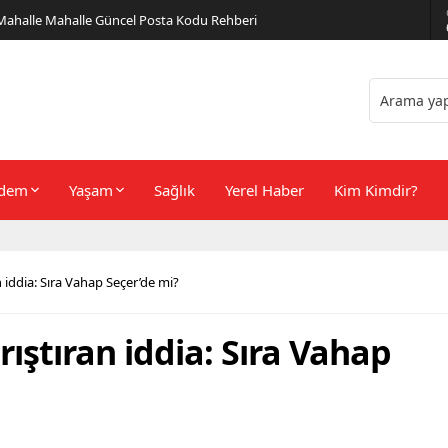
er Önerileri
dem
Yaşam
Sağlık
Yerel Haber
Kim Kimdir?
n iddia: Sıra Vahap Seçer’de mi?
rıştıran iddia: Sıra Vahap