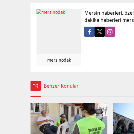
Mersin haberleri, öze
dakika haberleri mer
mersinodak
Benzer Konular