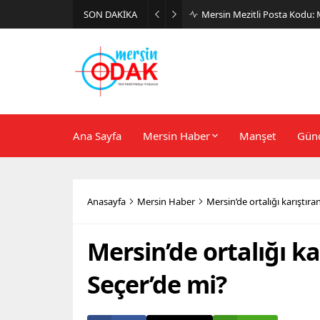
SON DAKİKA
Günlük Stil İçin Erkek Sneak
Ana Sayfa
Mersin Haber
Manşet
Gün
Anasayfa
Mersin Haber
Mersin’de ortalığı karıştıra
Mersin’de ortalığı ka
Seçer’de mi?