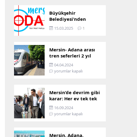
Büyükşehir
Belediyesi’nden
Mersin ve Adana arası
15.03.2025
1
ulaşım başladı
Mersin- Adana arası
tren seferleri 2 yıl
boyunca
04.04.2024
çalışmayacak
yorumlar kapalı
Mersin’de devrim gibi
karar: Her ev tek tek
incelenecek!
16.09.2024
yorumlar kapalı
Mersin, Adana,