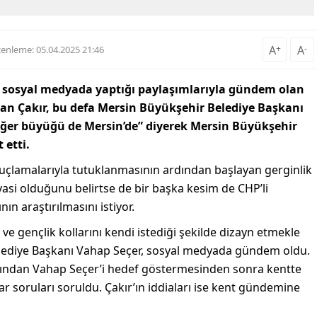
A
+
A
-
enleme: 05.04.2025 21:46
k sosyal medyada yaptığı paylaşımlarıyla gündem olan
kan Çakır, bu defa Mersin Büyükşehir Belediye Başkanı
diğer büyüğü de Mersin’de” diyerek Mersin Büyükşehir
 etti.
çlamalarıyla tutuklanmasının ardından başlayan gerginlik
asi olduğunu belirtse de bir başka kesim de CHP’li
ın araştırılmasını istiyor.
 ve gençlik kollarını kendi istediği şekilde dizayn etmekle
ediye Başkanı Vahap Seçer, sosyal medyada gündem oldu.
abından Vahap Seçer’i hedef göstermesinden sonra kentte
r soruları soruldu. Çakır’ın iddiaları ise kent gündemine