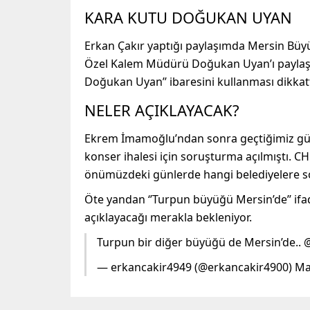
KARA KUTU DOĞUKAN UYAN
Erkan Çakır yaptığı paylaşımda Mersin Büyü
Özel Kalem Müdürü Doğukan Uyan’ı paylaştı.
Doğukan Uyan’’ ibaresini kullanması dikka
NELER AÇIKLAYACAK?
Ekrem İmamoğlu’ndan sonra geçtiğimiz gün
konser ihalesi için soruşturma açılmıştı. C
önümüzdeki günlerde hangi belediyelere so
Öte yandan ‘’Turpun büyüğü Mersin’de’’ ifad
açıklayacağı merakla bekleniyor.
Turpun bir diğer büyüğü de Mersin’de.
— erkancakir4949 (@erkancakir4900) Ma