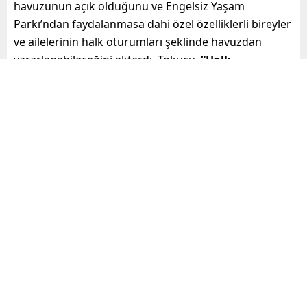
havuzunun açık olduğunu ve Engelsiz Yaşam
Parkı’ndan faydalanmasa dahi özel özelliklerli bireyler
ve ailelerinin halk oturumları şeklinde havuzdan
yararlanabileceğini aktardı. Tokucu,
“Halk
seanslarımızı anne ve çocuk, baba ve çocuk olmak
üzere ayrı ayrı ayırdık. Programlarımızda iletişim
numaralarımız var ve bu numarayı seçen
ailelerimiz halkları için her yerde kayıt
yapılabilirler. Kursumuz toplam 8 seans ve bir ay
sürüyor. Eğitim seanslarımız dışında da ailelerimiz
halk seanslarına gelen çocuklarıyla keyifli vakit
geçirebilirler”
dedi.
Özel olarak çalışabilirsin kursunu çok çalışabilir de
sözlerine ekleyen Tokucu,
“Yüzme kurslarımız hem
çok eğlenceli hem de onların ilgi odağı oluyor. O
nedenle kursumuza çok fazla talep oluyor. Bunun