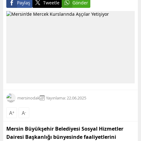
Paylaş
Tweetle
Gönder
mersinodak
Yayınlama: 22.06.2025
A
+
A
-
Mersin Büyükşehir Belediyesi Sosyal Hizmetler
Dairesi Başkanlığı bünyesinde faaliyetlerini