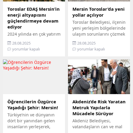
hissediyor. Belediye Sosyal
çıkan Büyükşehir,
Destek Hizmetleri
Mersin’in ilçelerini tek tek
Toroslar EDAŞ Mersin’in
Mersin Toroslar’da yeni
Müdürlüğü’ne bağlı Şehit
gezerek 7’den 70’e herkesi
enerji altyapısını
yollar açılıyor
ve Gazi Şefliği ile Yaşlı ve
bilimle buluşturuyor.
güçlendirmeye devam
Toroslar Belediyesi, ilçenin
Engelli Şefliği, belli
Bilimi, hayatın her
ediyor
yeni yerleşim bölgelerinde
periyotlarla ev ziyaretleri
alanında yaygınlaştırmayı
2024 yılında en çok yatırım
ulaşım sorunlarını çözmek
gerçekleştiriyor....
amaçlayan...
yapan 3 elektrik dağıtım
için başlattığı sathi
28.08.2025
28.08.2025
şirketinden biri olan
kaplama asfalt
yorumlar kapalı
yorumlar kapalı
Toroslar EDAŞ, 2025 yılının
çalışmalarıyla
ilk 6 ayında Türkiye’nin en
vatandaşların günlük
stratejik liman
hayatını
kentlerinden biri
kolaylaştırıyor. Belediye,
Mersin’de gerçekleştirdiği
sathi kaplama asfalt
381 milyon TL’yi aşan
çalışmaları kapsamında
yatırımla, enerji altyapısını
bugüne kadar 10 bin
bugünün ihtiyaçlarına
metrekare yolun yapımını
uygun biçimde yenilerken,
tamamladı. Toroslar
Öğrencilerin Özgürce
Akdeniz’de Risk Yaratan
geleceğin artan
Belediye Başkanı
Yaşadığı Şehir: Mersin!
Metruk Yapılarla
taleplerine de hazır hâle
Abdurrahman Yıldız,
Mücadele Sürüyor
Türkiye’nin ve dünyanın
getiriyor Türkiye’nin enerji
Arpaçsakarlar
dört bir yanından gelen
Akdeniz Belediyesi,
dönüşümüne öncülük...
Mahallesi’nde devam
insanların yerleşerek,
vatandaşların can ve mal
eden çalışmaları yerinde
farklı kültürler ve
güvenliğini tehdit eden,