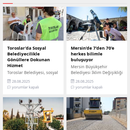
Toroslar’da Sosyal
Mersin’de 7’den 70’e
Belediyecilikle
herkes bilimle
Gönüllere Dokunan
buluşuyor
Hizmet
Mersin Büyükşehir
Toroslar Belediyesi, sosyal
Belediyesi İklim Değişikliği
belediyecilik anlayışıyla
ve Sıfır Atık Dairesi
28.08.2025
28.08.2025
vatandaşların gönüllerine
Başkanlığı, Mercan 100.
yorumlar kapalı
yorumlar kapalı
dokunmaya devam ediyor.
Yıl İklim ve Çevre Bilim
İlçede yaşayan yaş almış
Merkezi’ni ziyaret
vatandaşlar, özel
edemeyenler için bilimi
gereksinimli bireyler ile
yurttaşın ayağına
gazi ve şehit aileleri,
götürüyor. ‘Gökyüzü
belediyenin şefkatli elini
Hepimizin, Bilim Her
her zaman yanlarında
Yerde’ sloganıyla yola