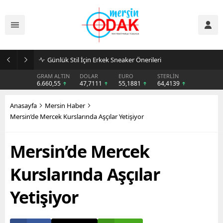
Günlük Stil İçin Erkek Sneaker Önerileri
GRAM ALTIN
DOLAR
EURO
STERLİN
6.660,55
47,7111
55,1881
64,4139
Anasayfa
Mersin Haber
Mersin’de Mercek Kurslarında Aşçılar Yetişiyor
Mersin’de Mercek
Kurslarında Aşçılar
Yetişiyor