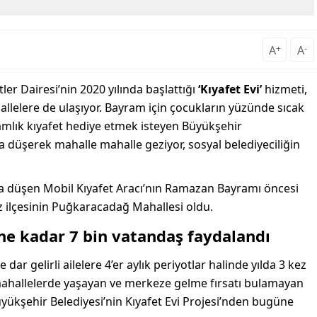
A
+
A
-
er Dairesi’nin 2020 yılında başlattığı
‘Kıyafet Evi’
hizmeti,
hallelere de ulaşıyor. Bayram için çocukların yüzünde sıcak
mlık kıyafet hediye etmek isteyen Büyükşehir
ara düşerek mahalle mahalle geziyor, sosyal belediyeciliğin
ra düşen Mobil Kıyafet Aracı’nın Ramazan Bayramı öncesi
iz ilçesinin Puğkaracadağ Mahallesi oldu.
ne kadar 7 bin vatandaş faydalandı
dar gelirli ailelere 4’er aylık periyotlar halinde yılda 3 kez
l mahallelerde yaşayan ve merkeze gelme fırsatı bulamayan
Büyükşehir Belediyesi’nin Kıyafet Evi Projesi’nden bugüne