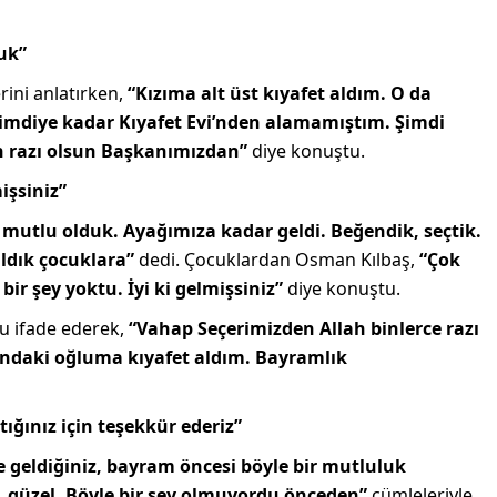
uk”
ini anlatırken,
“Kızıma alt üst kıyafet aldım. O da
şimdiye kadar Kıyafet Evi’nden alamamıştım. Şimdi
h razı olsun Başkanımızdan”
diye konuştu.
işsiniz”
 mutlu olduk. Ayağımıza kadar geldi. Beğendik, seçtik.
aldık çocuklara”
dedi. Çocuklardan Osman Kılbaş,
“Çok
r şey yoktu. İyi ki gelmişsiniz”
diye konuştu.
u ifade ederek,
“Vahap Seçerimizden Allah binlerce razı
şındaki oğluma kıyafet aldım. Bayramlık
ığınız için teşekkür ederiz”
 geldiğiniz, bayram öncesi böyle bir mutluluk
du, güzel. Böyle bir şey olmuyordu önceden”
cümleleriyle