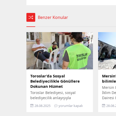
Benzer Konular
Toroslar’da Sosyal
Mersin’
Belediyecilikle Gönüllere
biliml
Dokunan Hizmet
Mersin 
Toroslar Belediyesi, sosyal
İklim Değ
belediyecilik anlayışıyla
Dairesi
vatandaşların gönüllerine
Yıl İkli
28.08.2025
yorumlar kapalı
28.08.
dokunmaya devam ediyor. İlçede
ziyaret 
yaşayan yaş almış vatandaşlar,
yurttaşı