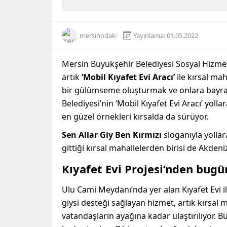
mersinodak
Yayınlama: 01.05.2022
Mersin Büyükşehir Belediyesi Sosyal Hizmetl
artık
‘Mobil Kıyafet Evi Aracı’
ile kırsal ma
bir gülümseme oluşturmak ve onlara bayra
Belediyesi’nin ‘Mobil Kıyafet Evi Aracı’ yoll
en güzel örnekleri kırsalda da sürüyor.
Sen Allar Giy Ben Kırmızı
sloganıyla yolla
gittiği kırsal mahallelerden birisi de Akden
Kıyafet Evi Projesi’nden bugü
Ulu Cami Meydanı’nda yer alan Kıyafet Evi ile 
giysi desteği sağlayan hizmet, artık kırsa
vatandaşların ayağına kadar ulaştırılıyor. 