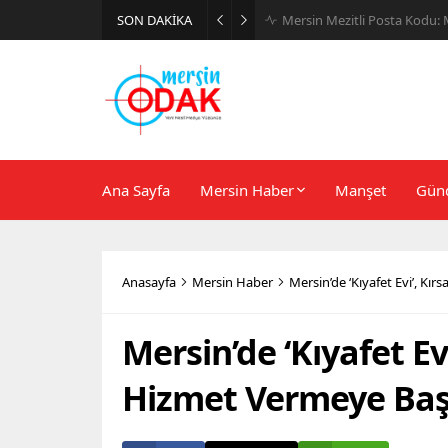
SON DAKİKA
Günlük Stil İçin Erkek Sneak
Ana Sayfa
Mersin Haber
Manşet
Gün
Anasayfa
Mersin Haber
Mersin’de ‘Kıyafet Evi’, Kı
Mersin’de ‘Kıyafet Ev
Hizmet Vermeye Baş