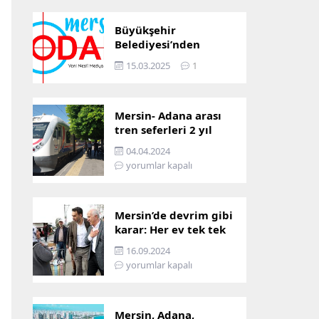
Büyükşehir
Belediyesi’nden
Mersin ve Adana arası
15.03.2025
1
ulaşım başladı
Mersin- Adana arası
tren seferleri 2 yıl
boyunca
04.04.2024
çalışmayacak
yorumlar kapalı
Mersin’de devrim gibi
karar: Her ev tek tek
incelenecek!
16.09.2024
yorumlar kapalı
Mersin, Adana,