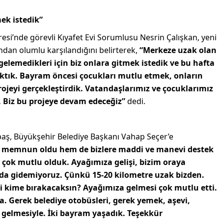
ek istedik”
esi’nde görevli Kıyafet Evi Sorumlusu Nesrin Çalışkan, yeni
dan olumlu karşılandığını belirterek,
“Merkeze uzak olan
gelemedikleri için biz onlara gitmek istedik ve bu hafta
çıktık. Bayram öncesi çocukları mutlu etmek, onların
ojeyi gerçekleştirdik. Vatandaşlarımız ve çocuklarımız
. Biz bu projeye devam edeceğiz”
dedi.
baş, Büyükşehir Belediye Başkanı Vahap Seçer’e
 memnun oldu hem de bizlere maddi ve manevi destek
 çok mutlu olduk. Ayağımıza gelişi, bizim oraya
da gidemiyoruz. Çünkü 15-20 kilometre uzak bizden.
ri kime bırakacaksın? Ayağımıza gelmesi çok mutlu etti.
. Gerek belediye otobüsleri, gerek yemek, aşevi,
 gelmesiyle. İki bayram yaşadık. Teşekkür