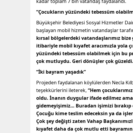
kadar toplam 7 bin vatandaş faydalandı.
“Çocukların yüzündeki tebessüm olabilm
Büyükşehir Belediyesi Sosyal Hizmetler Dair
başlayan mobil hizmetin vatandaşlar tarafın
kırsal bölgelerdeki vatandaşlarımız bize 
itibariyle mobil kıyafet aracımızla yola 
yüzündeki tebessüm olabilmek için bu pr
çok mutluydu. Geri dönüşler çok güzeldi
“İki bayram yaşadık”
Projeden faydalanan köylülerden Necla Kıl
teşekkürlerini ileterek,
“Hem çocuklarımız
oldu. İnanın duygular ifade edilmez ama
gidemeyişimiz… Buradan işimizi bırakıp 
Çocuğu kime teslim edeceksin ya da işle
Çok şey değişti zaten Vahap Başkanımızla
kıyafet daha da çok mutlu etti bayramın