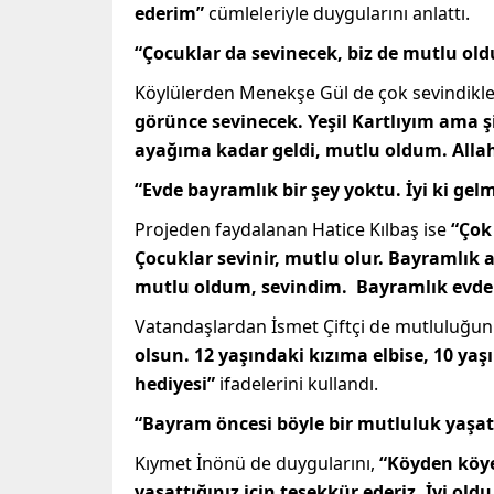
ederim”
cümleleriyle duygularını anlattı.
“Çocuklar da sevinecek, biz de mutlu old
Köylülerden Menekşe Gül de çok sevindikler
görünce sevinecek. Yeşil Kartlıyım ama 
ayağıma kadar geldi, mutlu oldum. Alla
“Evde bayramlık bir şey yoktu. İyi ki gelm
Projeden faydalanan Hatice Kılbaş
ise
“Çok
Çocuklar sevinir, mutlu olur. Bayramlık 
mutlu oldum, sevindim. Bayramlık evde bi
Vatandaşlardan İsmet Çiftçi de mutluluğun
olsun. 12 yaşındaki kızıma elbise, 10 ya
hediyesi”
ifadelerini kullandı.
“Bayram öncesi böyle bir mutluluk yaşatt
Kıymet İnönü de duygularını,
“Köyden köye
yaşattığınız için teşekkür ederiz. İyi ol