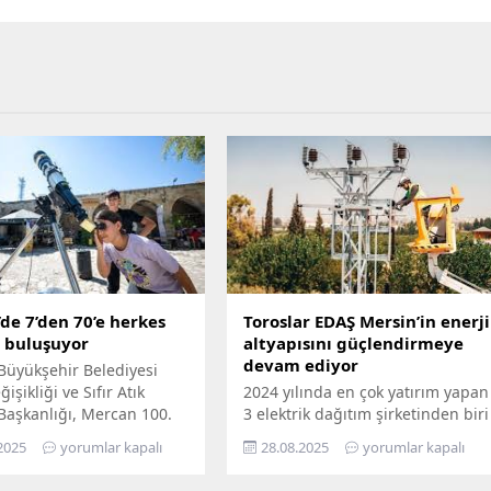
de 7’den 70’e herkes
Toroslar EDAŞ Mersin’in enerji
e buluşuyor
altyapısını güçlendirmeye
devam ediyor
Büyükşehir Belediyesi
işikliği ve Sıfır Atık
2024 yılında en çok yatırım yapan
 Başkanlığı, Mercan 100.
3 elektrik dağıtım şirketinden biri
m ve Çevre Bilim Merkezi’ni
olan Toroslar EDAŞ, 2025 yılının
2025
yorumlar kapalı
28.08.2025
yorumlar kapalı
edemeyenler için bilimi
ilk 6 ayında Türkiye’nin en
n ayağına götürüyor.
stratejik liman kentlerinden biri