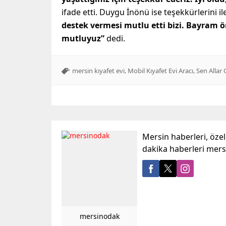
ifade etti. Duygu İnönü ise teşekkürlerini i
destek vermesi mutlu etti bizi. Bayram ön
mutluyuz”
dedi.
,
,
mersin kıyafet evi
Mobil Kıyafet Evi Aracı
Sen Allar 
Mersin haberleri, öze
dakika haberleri mer
mersinodak