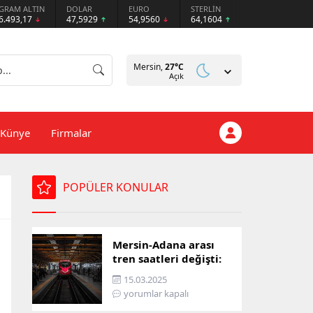
GRAM ALTIN
DOLAR
EURO
STERLİN
6.493,17
47,5929
54,9560
64,1604
Mersin,
27
°C
Açık
Künye
Firmalar
POPÜLER KONULAR
Mersin-Adana arası
tren saatleri değişti:
İşte yeni ulaşım listesi
15.03.2025
yorumlar kapalı