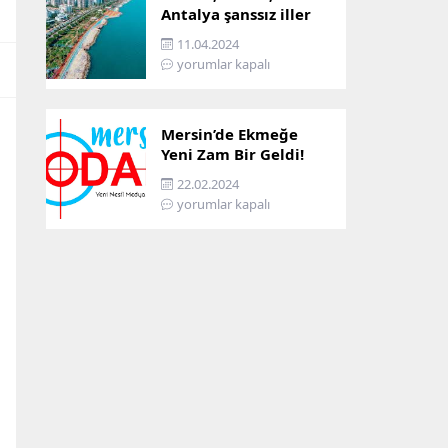
Antalya şanssız iller
arasına girdi: İşte
11.04.2024
sebebi…
yorumlar kapalı
Mersin’de Ekmeğe
Yeni Zam Bir Geldi!
İşte Mersin’in Zamlı
22.02.2024
Ekmek Fiyatı!
yorumlar kapalı