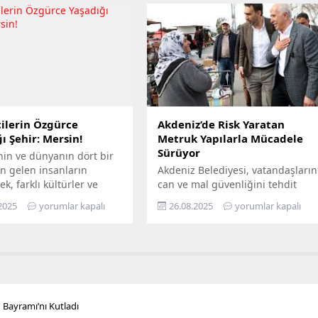
ü Hepimizin, Bilim Her
Mersin’de gerçekleştirdiği 381
loganıyla yola çıkan
milyon TL’yi aşan yatırımla, enerji
ir, Mersin’in ilçelerini
altyapısını bugünün ihtiyaçlarına
gezerek 7’den 70’e herkesi
uygun biçimde yenilerken,
buluşturuyor. Bilimi,
geleceğin artan taleplerine de
 her alanında
hazır hâle getiriyor Türkiye’nin
aştırmayı amaçlayan...
enerji dönüşümüne öncülük...
ilerin Özgürce
Akdeniz’de Risk Yaratan
ı Şehir: Mersin!
Metruk Yapılarla Mücadele
Sürüyor
nin ve dünyanın dört bir
n gelen insanların
Akdeniz Belediyesi, vatandaşların
ek, farklı kültürler ve
can ve mal güvenliğini tehdit
ın bir arada kardeşçe ve
eden, yarattığı görsel kirliliğin
2025
yorumlar kapalı
26.08.2025
yorumlar kapalı
erisinde yaşadığı Mersin,
yanı sıra kimi zaman sosyal
lerin de gözde kentlerinin
sorunlara da yol açan terk
yer alıyor. Mersin
edilmiş yapılarla mücadelesini
hir Belediye Başkanı
aralıksız sürdürüyor. Bugüne dek
eçer’in öncülüğünde
yüzlerce metruk yapının yıkımını
eçirilen hizmetler ile
yapan fen işleri ekipleri, son
ların maddi ve manevi
olarak Bahçe Mahallesi’nde,
 Bayramı’nı Kutladı
nefes alabilmesine destek
sahiplerince terk edilmiş 2 katlı