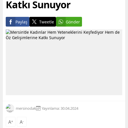
Katkı Sunuyor
Paylaş
Tweetle
Gönder
mersinodak
Yayınlama: 30.04.2024
A
+
A
-