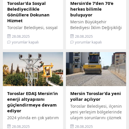
Toroslar’da Sosyal
Mersin’de 7’den 70’e
Belediyecilikle
herkes bilimle
Gönüllere Dokunan
buluşuyor
Hizmet
Mersin Büyükşehir
Toroslar Belediyesi, sosyal
Belediyesi İklim Değişikliği
belediyecilik anlayışıyla
ve Sıfır Atık Dairesi
28.08.2025
28.08.2025
vatandaşların gönüllerine
Başkanlığı, Mercan 100.
yorumlar kapalı
yorumlar kapalı
dokunmaya devam ediyor.
Yıl İklim ve Çevre Bilim
İlçede yaşayan yaş almış
Merkezi’ni ziyaret
vatandaşlar, özel
edemeyenler için bilimi
gereksinimli bireyler ile
yurttaşın ayağına
gazi ve şehit aileleri,
götürüyor. ‘Gökyüzü
belediyenin şefkatli elini
Hepimizin, Bilim Her
her zaman yanlarında
Yerde’ sloganıyla yola
hissediyor. Belediye Sosyal
çıkan Büyükşehir,
Destek Hizmetleri
Mersin’in ilçelerini tek tek
Toroslar EDAŞ Mersin’in
Mersin Toroslar’da yeni
Müdürlüğü’ne bağlı Şehit
gezerek 7’den 70’e herkesi
enerji altyapısını
yollar açılıyor
ve Gazi Şefliği ile Yaşlı ve
bilimle buluşturuyor.
güçlendirmeye devam
Toroslar Belediyesi, ilçenin
Engelli Şefliği, belli
Bilimi, hayatın her
ediyor
yeni yerleşim bölgelerinde
periyotlarla ev ziyaretleri
alanında yaygınlaştırmayı
2024 yılında en çok yatırım
ulaşım sorunlarını çözmek
gerçekleştiriyor....
amaçlayan...
yapan 3 elektrik dağıtım
için başlattığı sathi
28.08.2025
28.08.2025