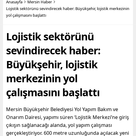
Başkanı Vahap Seçer’in
yıkımını yapan fen işleri
Anasayfa
Mersin Haber
öncülüğünde hayata
ekipleri, son olarak Bahçe
Lojistik sektörünü sevindirecek haber: Büyükşehir, lojistik merkezinin
geçirilen hizmetler ile
Mahallesi’nde,
yol çalışmasını başlattı
yurttaşların maddi ve
sahiplerince terk edilmiş 2
manevi olarak nefes
katlı iki ayrı metruk
alabilmesine destek
yapının...
Lojistik sektörünü
olmayı hedefleyen
Büyükşehir...
sevindirecek haber:
Büyükşehir, lojistik
merkezinin yol
çalışmasını başlattı
Mersin Büyükşehir Belediyesi Yol Yapım Bakım ve
Onarım Dairesi, yapımı süren ‘Lojistik Merkezi’ne giriş
çıkışın sağlanacağı alanda, yol yapım çalışması
gerçekleştiriyor. 600 metre uzunluğunda açılacak yeni