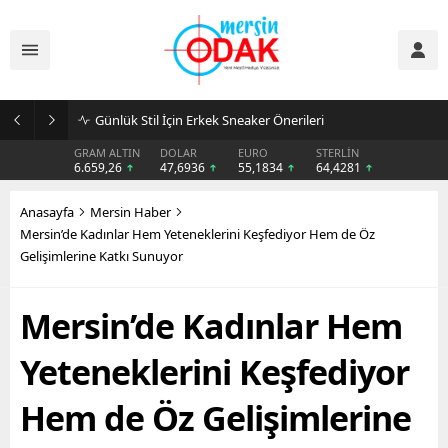
Günlük Stil İçin Erkek Sneaker Önerileri
GRAM ALTIN
DOLAR
EURO
STERLİN
6.659,26
47,6936
55,1834
64,4281
Anasayfa
Mersin Haber
Mersin’de Kadınlar Hem Yeteneklerini Keşfediyor Hem de Öz
Gelişimlerine Katkı Sunuyor
Mersin’de Kadınlar Hem
Yeteneklerini Keşfediyor
Hem de Öz Gelişimlerine