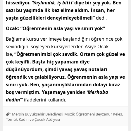
hissediyor.
‘Yaşlandık, iş bitti’
diye bir şey yok. Ben
sazı bu yaşımda ilk kez elime aldım. İnsan, her
yaşta güzellikleri deneyimleyebilmeli”
dedi.
Ocak: “Öğrenmenin asla yaşı ve sınırı yok”
Bağlama kursu verilmeye başlandığını öğrenince çok
sevindiğini söyleyen kursiyerlerden Asiye Ocak
ise,
“Öğretmenimizi çok sevdik. Ortam çok güzel ve
çok keyifli. Başta hiç yapamam diye
düşünüyordum, şimdi yavaş yavaş notaları
öğrendik ve çalabiliyoruz. Öğrenmenin asla yaşı ve
sınırı yok. Ben, yaşanmışlıklarımdan dolayı biraz
boş vermiştim. Yaşamaya yeniden
‘Merhaba
dedim’
”
ifadelerini kullandı.
,
,
Mersin Büyükşehir Belediyesi
Müzik Öğretmeni Beyzanur Keleş
Tömük Kadın ve Çocuk Atölyesi