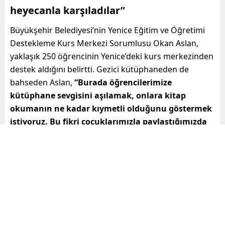
heyecanla karşıladılar”
Büyükşehir Belediyesi’nin Yenice Eğitim ve Öğretimi
Destekleme Kurs Merkezi Sorumlusu Okan Aslan,
yaklaşık 250 öğrencinin Yenice’deki kurs merkezinden
destek aldığını belirtti. Gezici kütüphaneden de
bahseden Aslan,
“Burada öğrencilerimize
kütüphane sevgisini aşılamak, onlara kitap
okumanın ne kadar kıymetli olduğunu göstermek
istiyoruz. Bu fikri çocuklarımızla paylaştığımızda
çok heyecanlandılar. Burası biraz arka planda
kaldığı için bu noktada gezici kütüphanemizi
büyük bir heyecanla karşıladılar. Burada
edindikleri bilgilerin bundan sonraki hayatlarında
da onlara ışık tutacağını umuyorum”
dedi.
“Çocuklar çok memnun kaldılar”