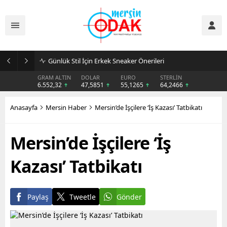
Günlük Stil İçin Erkek Sneaker Önerileri
GRAM ALTIN
DOLAR
EURO
STERLİN
6.552,32
47,5851
55,1265
64,2466
Anasayfa
Mersin Haber
Mersin’de İşçilere ‘İş Kazası’ Tatbikatı
Mersin’de İşçilere ‘İş
Kazası’ Tatbikatı
Paylaş
Tweetle
Gönder