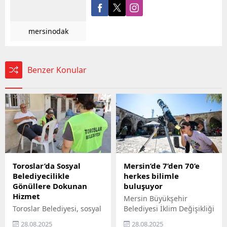
mersinodak
Benzer Konular
Toroslar’da Sosyal
Mersin’de 7’den 70’e
Belediyecilikle
herkes bilimle
Gönüllere Dokunan
buluşuyor
Hizmet
Mersin Büyükşehir
Toroslar Belediyesi, sosyal
Belediyesi İklim Değişikliği
belediyecilik anlayışıyla
ve Sıfır Atık Dairesi
28.08.2025
28.08.2025