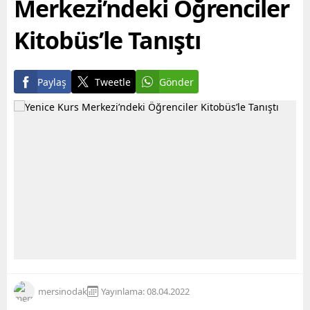
Merkezi’ndeki Öğrenciler
Büyükşehir...
Kitobüs’le Tanıştı
Paylaş
Tweetle
Gönder
mersinodak
Yayınlama: 08.04.2022