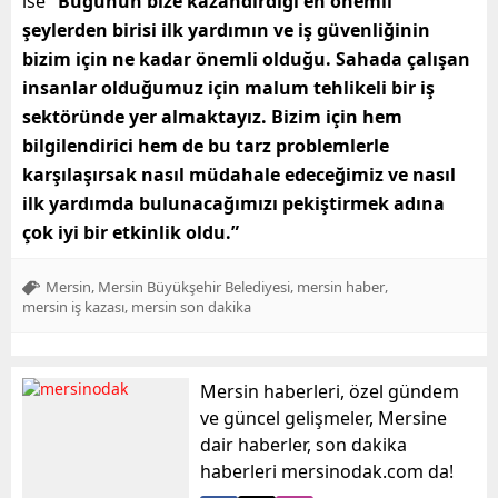
ise
“Bugünün bize kazandırdığı en önemli
şeylerden birisi ilk yardımın ve iş güvenliğinin
bizim için ne kadar önemli olduğu. Sahada çalışan
insanlar olduğumuz için malum tehlikeli bir iş
sektöründe yer almaktayız. Bizim için hem
bilgilendirici hem de bu tarz problemlerle
karşılaşırsak nasıl müdahale edeceğimiz ve nasıl
ilk yardımda bulunacağımızı pekiştirmek adına
çok iyi bir etkinlik oldu.”
,
,
,
Mersin
Mersin Büyükşehir Belediyesi
mersin haber
,
mersin iş kazası
mersin son dakika
Mersin haberleri, özel gündem
ve güncel gelişmeler, Mersine
dair haberler, son dakika
haberleri mersinodak.com da!