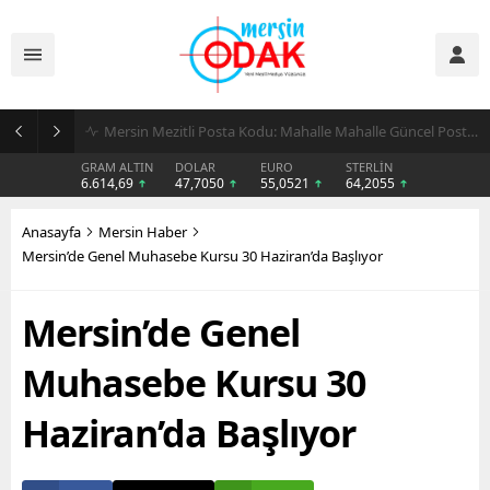
Günlük Stil İçin Erkek Sneaker Önerileri
GRAM ALTIN
DOLAR
EURO
STERLİN
6.614,69
47,7050
55,0521
64,2055
Anasayfa
Mersin Haber
Mersin’de Genel Muhasebe Kursu 30 Haziran’da Başlıyor
Mersin’de Genel
Muhasebe Kursu 30
Haziran’da Başlıyor