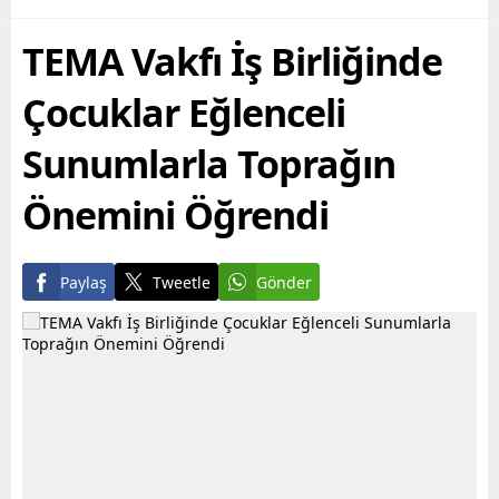
manevi olarak nefes
katlı iki ayrı metruk
alabilmesine destek
yapının...
TEMA Vakfı İş Birliğinde
olmayı hedefleyen
Büyükşehir...
Çocuklar Eğlenceli
Sunumlarla Toprağın
Önemini Öğrendi
Paylaş
Tweetle
Gönder