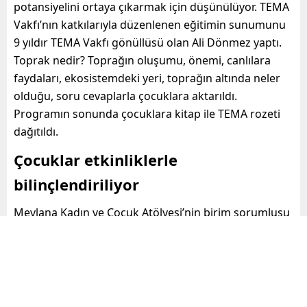
potansiyelini ortaya çıkarmak için düşünülüyor. TEMA
Vakfı’nın katkılarıyla düzenlenen eğitimin sunumunu
9 yıldır TEMA Vakfı gönüllüsü olan Ali Dönmez yaptı.
Toprak nedir? Toprağın oluşumu, önemi, canlılara
faydaları, ekosistemdeki yeri, toprağın altında neler
olduğu, soru cevaplarla çocuklara aktarıldı.
Programın sonunda çocuklara kitap ile TEMA rozeti
dağıtıldı.
Çocuklar etkinliklerle
bilinçlendiriliyor
Mevlana Kadın ve Çocuk Atölyesi’nin birim sorumlusu
ve öğretmen Sonay Berber,
atölyede
kadınlara ve
çocuklara yönelik hizmetler verdiklerini, uzun süredir
özellikle 4-6 yaş gruplarıyla çalıştıklarını belirtti.
Annelere yönelik de okuma yazma ve dikiş gibi
eğitimler verdiklerini söyleyen Berber, çocukların