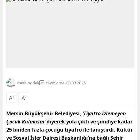
mersinodak
Yayınlama: 03.03.2025
A
+
A
-
Mersin Büyükşehir Belediyesi,
‘Tiyatro İzlemeyen
Çocuk Kalmasın’
diyerek yola çıktı ve şimdiye kadar
25 binden fazla çocuğu tiyatro ile tanıştırdı. Kültür
ve Sosyal İşler Dairesi Başkanlığı’na bağlı Şehir