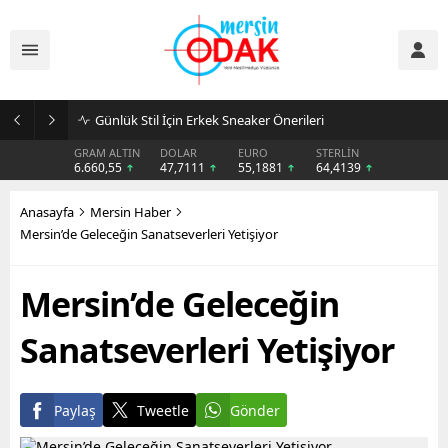
Günlük Stil İçin Erkek Sneaker Önerileri
GRAM ALTIN
DOLAR
EURO
STERLİN
6.660,55
47,7111
55,1881
64,4139
Anasayfa
Mersin Haber
Mersin’de Geleceğin Sanatseverleri Yetişiyor
Mersin’de Geleceğin
Sanatseverleri Yetişiyor
Paylaş
Tweetle
Gönder