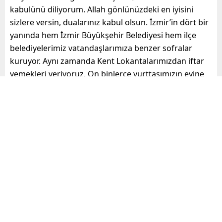
kabulünü diliyorum. Allah gönlünüzdeki en iyisini
sizlere versin, dualarınız kabul olsun. İzmir’in dört bir
yanında hem İzmir Büyükşehir Belediyesi hem ilçe
belediyelerimiz vatandaşlarımıza benzer sofralar
kuruyor. Aynı zamanda Kent Lokantalarımızdan iftar
yemekleri veriyoruz. On binlerce yurttaşımızın evine
yemek servisi yapıyoruz. İhtiyacı olan, bize ihtiyacını
bildiren herkesin ihtiyacını karşılamaya, onlara
yetişmeye çalışıyoruz. İyi niyetle, iyi duygularla bu
kutsal ayda, bu kutsal görev çerçevesinde tüm
vatandaşlarımıza elimizden gelen hizmetin en iyisini
yapmaya çalışıyoruz” ifadelerini kullandı.
“HEPİMİZİN ÇOK ÇALIŞMASI GEREKİYOR”
Ülkemizde yoksulluk ve işsizlik sorunu yaşandığını
vurgulayan Başkan Tugay, sözlerini şöyle sürdürdü: