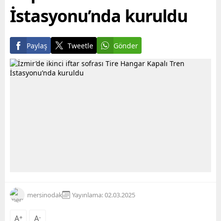
İstasyonu’nda kuruldu
Paylaş
Tweetle
Gönder
mersinodak
Yayınlama: 02.03.2025
A
+
A
-