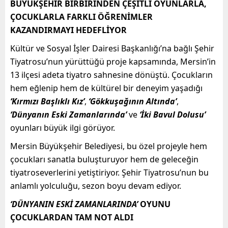
BÜYÜKŞEHİR BİRBİRİNDEN ÇEŞİTLİ OYUNLARLA,
ÇOCUKLARLA FARKLI ÖĞRENİMLER
KAZANDIRMAYI HEDEFLİYOR
Kültür ve Sosyal İşler Dairesi Başkanlığı’na bağlı Şehir
Tiyatrosu’nun yürüttüğü proje kapsamında, Mersin’in
13 ilçesi adeta tiyatro sahnesine dönüştü. Çocukların
hem eğlenip hem de kültürel bir deneyim yaşadığı
‘Kırmızı Başlıklı Kız’
,
‘Gökkuşağının Altında’
,
‘Dünyanın Eski Zamanlarında’
ve
‘İki Bavul Dolusu’
oyunları büyük ilgi görüyor.
Mersin Büyükşehir Belediyesi, bu özel projeyle hem
çocukları sanatla buluşturuyor hem de geleceğin
tiyatroseverlerini yetiştiriyor. Şehir Tiyatrosu’nun bu
anlamlı yolculuğu, sezon boyu devam ediyor.
‘DÜNYANIN ESKİ ZAMANLARINDA’
OYUNU
ÇOCUKLARDAN TAM NOT ALDI