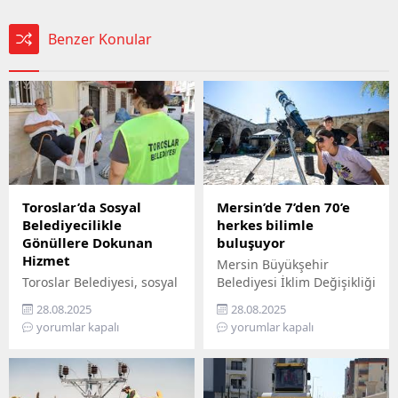
Benzer Konular
Toroslar’da Sosyal
Mersin’de 7’den 70’e
Belediyecilikle
herkes bilimle
Gönüllere Dokunan
buluşuyor
Hizmet
Mersin Büyükşehir
Toroslar Belediyesi, sosyal
Belediyesi İklim Değişikliği
belediyecilik anlayışıyla
ve Sıfır Atık Dairesi
28.08.2025
28.08.2025
vatandaşların gönüllerine
Başkanlığı, Mercan 100.
yorumlar kapalı
yorumlar kapalı
dokunmaya devam ediyor.
Yıl İklim ve Çevre Bilim
İlçede yaşayan yaş almış
Merkezi’ni ziyaret
vatandaşlar, özel
edemeyenler için bilimi
gereksinimli bireyler ile
yurttaşın ayağına