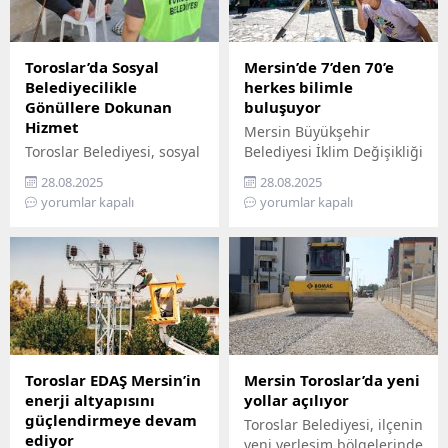
Toroslar’da Sosyal
Mersin’de 7’den 70’e
Belediyecilikle
herkes bilimle
Gönüllere Dokunan
buluşuyor
Hizmet
Mersin Büyükşehir
Toroslar Belediyesi, sosyal
Belediyesi İklim Değişikliği
belediyecilik anlayışıyla
ve Sıfır Atık Dairesi
28.08.2025
28.08.2025
vatandaşların gönüllerine
Başkanlığı, Mercan 100.
yorumlar kapalı
yorumlar kapalı
dokunmaya devam ediyor.
Yıl İklim ve Çevre Bilim
İlçede yaşayan yaş almış
Merkezi’ni ziyaret
vatandaşlar, özel
edemeyenler için bilimi
gereksinimli bireyler ile
yurttaşın ayağına
gazi ve şehit aileleri,
götürüyor. ‘Gökyüzü
belediyenin şefkatli elini
Hepimizin, Bilim Her
her zaman yanlarında
Yerde’ sloganıyla yola
hissediyor. Belediye Sosyal
çıkan Büyükşehir,
Destek Hizmetleri
Mersin’in ilçelerini tek tek
Toroslar EDAŞ Mersin’in
Mersin Toroslar’da yeni
Müdürlüğü’ne bağlı Şehit
gezerek 7’den 70’e herkesi
enerji altyapısını
yollar açılıyor
ve Gazi Şefliği ile Yaşlı ve
bilimle buluşturuyor.
güçlendirmeye devam
Toroslar Belediyesi, ilçenin
Engelli Şefliği, belli
Bilimi, hayatın her
ediyor
yeni yerleşim bölgelerinde