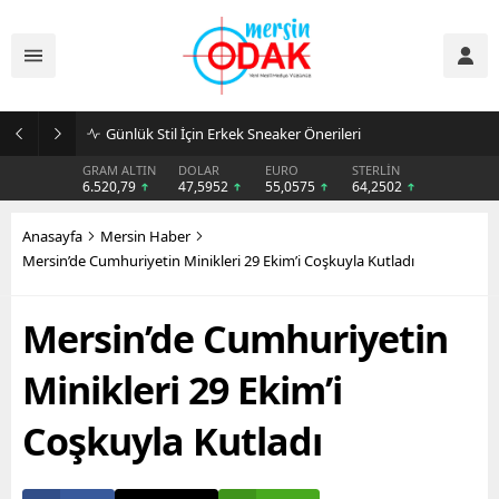
Günlük Stil İçin Erkek Sneaker Önerileri
GRAM ALTIN
DOLAR
EURO
STERLİN
6.520,79
47,5952
55,0575
64,2502
Anasayfa
Mersin Haber
Mersin’de Cumhuriyetin Minikleri 29 Ekim’i Coşkuyla Kutladı
Mersin’de Cumhuriyetin
Minikleri 29 Ekim’i
Coşkuyla Kutladı