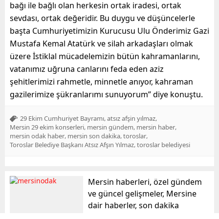
bağı ile bağlı olan herkesin ortak iradesi, ortak
sevdası, ortak değeridir. Bu duygu ve düşüncelerle
başta Cumhuriyetimizin Kurucusu Ulu Önderimiz Gazi
Mustafa Kemal Atatürk ve silah arkadaşları olmak
üzere İstiklal mücadelemizin bütün kahramanlarını,
vatanımız uğruna canlarını feda eden aziz
şehitlerimizi rahmetle, minnetle anıyor, kahraman
gazilerimize şükranlarımı sunuyorum” diye konuştu.
,
,
29 Ekim Cumhuriyet Bayramı
atsız afşin yılmaz
,
,
,
Mersin 29 ekim konserleri
mersin gündem
mersin haber
,
,
,
mersin odak haber
mersin son dakika
toroslar
,
Toroslar Belediye Başkanı Atsız Afşın Yılmaz
toroslar belediyesi
Mersin haberleri, özel gündem
ve güncel gelişmeler, Mersine
dair haberler, son dakika
haberleri mersinodak.com da!