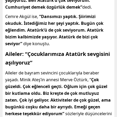
yapıyoruz. Ben Atatürk’ü çok seviyorum.
Cumhuriyet demek özgürlük demek”
dedi.
Cemre Akgül ise,
“Dansımızı yaptık. Şiirimizi
okuduk. İstediğimiz her şeyi yaptık. Bugün çok
eğlendim. Atatürk’ü de çok seviyorum. Atatürk
bizim kalbimizde yaşıyor. Atatürk de bizi çok
seviyor”
diye konuştu.
Aileler: “Çocuklarımıza Atatürk sevgisini
aşılıyoruz”
Aileler de bayram sevincini çocuklarıyla beraber
yaşadı. Minik Ateş’in annesi Merve Öztürk, “
Çok
güzeldi. Çok eğlenceli geçti. Oğlum için çok güzel
bir kutlama oldu. Biz kreşte de çok mutluyuz
zaten. Çok iyi geliyor. Aktiviteler de çok güzel, ama
bugünkü coşku daha bir ayrıydı. Emeği geçen
herkese teşekkür ediyorum”
sözleriyle düşüncelerini