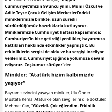
Cumhuriyet’imizin 99’uncu yılını, Münir Özkul ve
Adile Teyze Çocuk Gelişim Merkezleri’ndeki
miniklerimizle birlikte, uzun süredir
sürdürdüğümüz hazırlıklarla kutluyoruz.
Miniklerimizle Cumhuriyet haftası kapsamında;
Cumhuriyet’in bize getirdiği yenilikler, hayatımıza
kattıkları hakkında etkinlikler yapmıştık. Bu
etkinliklerin sergisi de oldu ve bu sergiyi inceliyor
velilerimiz. Cumhuriyet ışığında yolumuza devam
ediyoruz. Coşkumuz sürüyor”
dedi.
Minikler: “Atatürk bizim kalbimizde
yaşıyor”
Bayram sevincini yaşayan minikler, Ulu Önder
Mustafa Kemal Atatürk’e olan sevgilerini dile döktüler.
Mehmet Can,
“Güzeldi. Çok eğlendim. Etkinlik