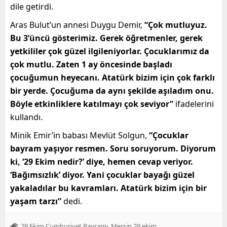
dile getirdi.
Aras Bulut’un annesi Duygu Demir,
“Çok mutluyuz.
Bu 3’üncü gösterimiz. Gerek öğretmenler, gerek
yetkililer çok güzel ilgileniyorlar. Çocuklarımız da
çok mutlu. Zaten 1 ay öncesinde başladı
çocuğumun heyecanı. Atatürk bizim için çok farklı
bir yerde. Çocuğuma da aynı şekilde aşıladım onu.
Böyle etkinliklere katılmayı çok seviyor”
ifadelerini
kullandı.
Minik Emir’in babası Mevlüt Solgun,
“Çocuklar
bayram yaşıyor resmen. Soru soruyorum. Diyorum
ki, ‘29 Ekim nedir?’ diye, hemen cevap veriyor.
‘Bağımsızlık’ diyor. Yani çocuklar bayağı güzel
yakaladılar bu kavramları. Atatürk bizim için bir
yaşam tarzı”
dedi.
,
,
29 Ekim Cumhuriyet Bayramı
Mersin 29 ekim