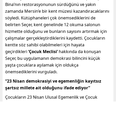
Bina’nın restorasyonunun sürdüğünü ve yakın
zamanda Mersin’e bir kent müzesi kazandıracaklarını
söyledi. Kütüphaneleri çok önemsediklerini de
belirten Seçer, kent genelinde 12 okuma salonun
hizmette olduğunu ve bunların sayısını artırmak için
çalışmalar gerçekleştirdiklerini kaydetti. Çocukların
kentte söz sahibi olabilmeleri için hayata
geçirdikleri
‘Çocuk Meclisi’
hakkında da konuşan
Seçer, bu uygulamanın demokrasi bilincini küçük
yaşta çocuklara aşılamak için oldukça
önemsediklerini vurguladı.
“23 Nisan demokrasiyi ve egemenliğin kayıtsız
şartsız millete ait olduğunu ifade ediyor”
Çocukların 23 Nisan Ulusal Egemenlik ve Çocuk
Bayramı’nı kutlayan Başkan Seçer, 23 Nisan’ın hem
çocuk bayramı hem de Türkiye Büyük Millet