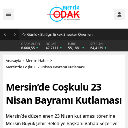
Günlük Stil İçin Erkek Sneaker Önerileri
GRAM ALTIN
DOLAR
EURO
STERLİN
6.660,55
47,7111
55,1881
64,4139
Anasayfa
Mersin Haber
Mersin’de Coşkulu 23 Nisan Bayramı Kutlaması
Mersin’de Coşkulu 23
Nisan Bayramı Kutlaması
Mersin’de düzenlenen 23 Nisan kutlaması törenine
Mersin Büyükşehir Belediye Başkanı Vahap Seçer ve