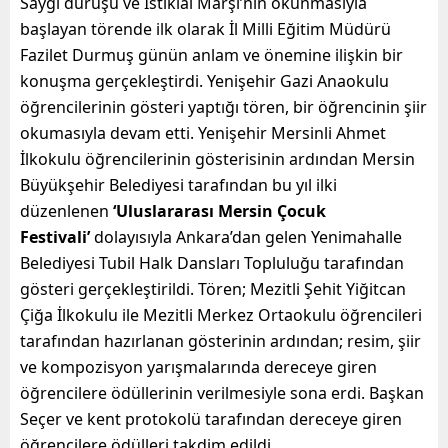
Saygı duruşu ve İstiklal Marşı’nın okunmasıyla
başlayan törende ilk olarak İl Milli Eğitim Müdürü
Fazilet Durmuş günün anlam ve önemine ilişkin bir
konuşma gerçekleştirdi. Yenişehir Gazi Anaokulu
öğrencilerinin gösteri yaptığı tören, bir öğrencinin şiir
okumasıyla devam etti. Yenişehir Mersinli Ahmet
İlkokulu öğrencilerinin gösterisinin ardından Mersin
Büyükşehir Belediyesi tarafından bu yıl ilki
düzenlenen
‘Uluslararası Mersin Çocuk
Festivali’
dolayısıyla Ankara’dan gelen Yenimahalle
Belediyesi Tubil Halk Dansları Topluluğu tarafından
gösteri gerçekleştirildi. Tören; Mezitli Şehit Yiğitcan
Çiğa İlkokulu ile Mezitli Merkez Ortaokulu öğrencileri
tarafından hazırlanan gösterinin ardından; resim, şiir
ve kompozisyon yarışmalarında dereceye giren
öğrencilere ödüllerinin verilmesiyle sona erdi. Başkan
Seçer ve kent protokolü tarafından dereceye giren
öğrencilere ödülleri takdim edildi.