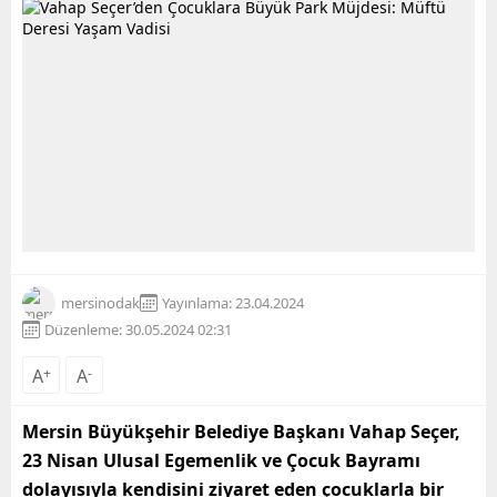
mersinodak
Yayınlama: 23.04.2024
Düzenleme: 30.05.2024 02:31
A
+
A
-
Mersin Büyükşehir Belediye Başkanı Vahap Seçer,
23 Nisan Ulusal Egemenlik ve Çocuk Bayramı
dolayısıyla kendisini ziyaret eden çocuklarla bir