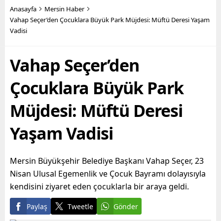
Başkanı Vahap Seçer’in
yıkımını yapan fen işleri
Anasayfa
Mersin Haber
öncülüğünde hayata
ekipleri, son olarak Bahçe
Vahap Seçer’den Çocuklara Büyük Park Müjdesi: Müftü Deresi Yaşam
geçirilen hizmetler ile
Mahallesi’nde,
Vadisi
yurttaşların maddi ve
sahiplerince terk edilmiş 2
manevi olarak nefes
katlı iki ayrı metruk
alabilmesine destek
yapının...
Vahap Seçer’den
olmayı hedefleyen
Büyükşehir...
Çocuklara Büyük Park
Müjdesi: Müftü Deresi
Yaşam Vadisi
Mersin Büyükşehir Belediye Başkanı Vahap Seçer, 23
Nisan Ulusal Egemenlik ve Çocuk Bayramı dolayısıyla
kendisini ziyaret eden çocuklarla bir araya geldi.
Paylaş
Tweetle
Gönder