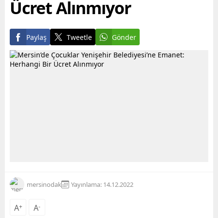
Ücret Alınmıyor
Paylaş
Tweetle
Gönder
mersinodak
Yayınlama: 14.12.2022
A
+
A
-