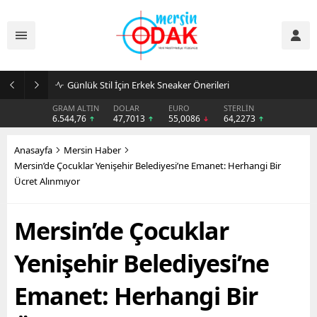
Günlük Stil İçin Erkek Sneaker Önerileri
GRAM ALTIN
DOLAR
EURO
STERLİN
6.544,76
47,7013
55,0086
64,2273
Anasayfa
Mersin Haber
Mersin’de Çocuklar Yenişehir Belediyesi’ne Emanet: Herhangi Bir
Ücret Alınmıyor
Mersin’de Çocuklar
Yenişehir Belediyesi’ne
Emanet: Herhangi Bir