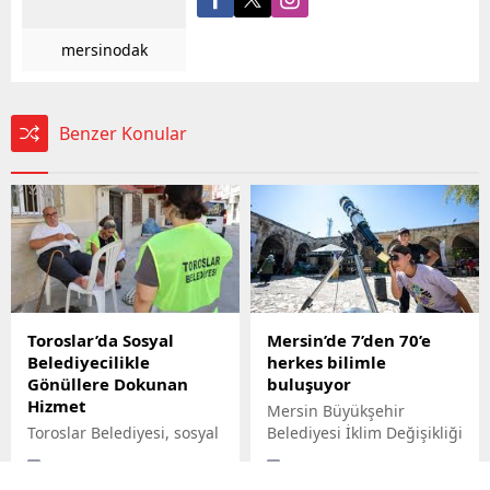
mersinodak
Benzer Konular
Toroslar’da Sosyal
Mersin’de 7’den 70’e
Belediyecilikle
herkes bilimle
Gönüllere Dokunan
buluşuyor
Hizmet
Mersin Büyükşehir
Toroslar Belediyesi, sosyal
Belediyesi İklim Değişikliği
belediyecilik anlayışıyla
ve Sıfır Atık Dairesi
28.08.2025
28.08.2025
vatandaşların gönüllerine
Başkanlığı, Mercan 100.
yorumlar kapalı
yorumlar kapalı