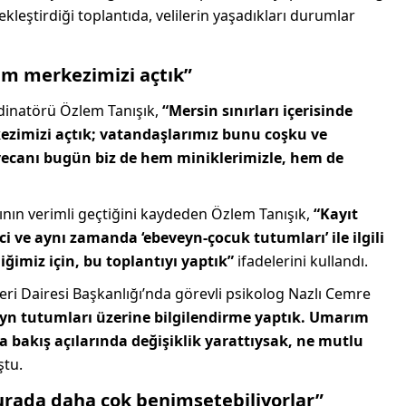
leştirdiği toplantıda, velilerin yaşadıkları durumlar
işim merkezimizi açtık”
dinatörü Özlem Tanışık,
“Mersin sınırları içerisinde
kezimizi açtık; vatandaşlarımız bunu coşku ve
eyecanı bugün biz de hem miniklerimizle, hem de
ının verimli geçtiğini kaydeden Özlem Tanışık,
“Kayıt
 ve aynı zamanda ‘ebeveyn-çocuk tutumları’ ile ilgili
iğimiz için, bu toplantıyı yaptık”
ifadelerini kullandı.
eri Dairesi Başkanlığı’nda görevli psikolog Nazlı Cemre
eyn tutumları üzerine bilgilendirme yaptık. Umarım
da bakış açılarında değişiklik yarattıysak, ne mutlu
ştu.
urada daha çok benimsetebiliyorlar”