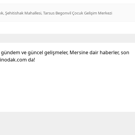
,
,
ık
Şehitishak Mahallesi
Tarsus Begonvil Çocuk Gelişim Merkezi
l gündem ve güncel gelişmeler, Mersine dair haberler, son
sinodak.com da!