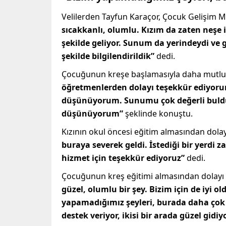
Velilerden Tayfun Karaçor, Çocuk Gelişim M
sıcakkanlı, olumlu. Kızım da zaten neşe 
şekilde geliyor. Sunum da yerindeydi ve 
şekilde bilgilendirildik”
dedi.
Çocuğunun kreşe başlamasıyla daha mutlu 
öğretmenlerden dolayı teşekkür ediyorum.
düşünüyorum. Sunumu çok değerli buldum
düşünüyorum”
şeklinde konuştu.
Kızının okul öncesi eğitim almasından dola
buraya severek geldi. İstediği bir yerdi
hizmet için teşekkür ediyoruz”
dedi.
Çocuğunun kreş eğitimi almasından dolayı
güzel, olumlu bir şey. Bizim için de iyi
yapamadığımız şeyleri, burada daha çok b
destek veriyor, ikisi bir arada güzel gidiy