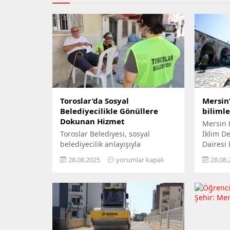
Toroslar’da Sosyal
Mersin’
Belediyecilikle Gönüllere
biliml
Dokunan Hizmet
Mersin 
Toroslar Belediyesi, sosyal
İklim Değ
belediyecilik anlayışıyla
Dairesi
vatandaşların gönüllerine
Yıl İkli
28.08.2025
yorumlar kapalı
28.08.
dokunmaya devam ediyor. İlçede
ziyaret 
yaşayan yaş almış vatandaşlar,
yurttaşı
özel gereksinimli bireyler ile gazi
‘Gökyüz
ve şehit aileleri, belediyenin
Yerde’ s
şefkatli elini her zaman
Büyükşeh
yanlarında hissediyor. Belediye
tek tek 
Sosyal Destek Hizmetleri
bilimle 