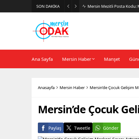
SON DAKİKA
Günlük Stil İçin Erkek Sneak
Ana Sayfa
Mersin Haber
Manşet
Gün
Anasayfa
Mersin Haber
Mersin’de Çocuk Gelişim Me
Mersin’de Çocuk Geli
Paylaş
Tweetle
Gönder