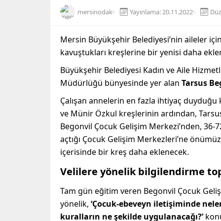
mersinodak
Yayınlama: 20.11.2022
Düz
Mersin Büyükşehir Belediyesi’nin aileler için
kavuştukları kreşlerine bir yenisi daha ekle
Büyükşehir Belediyesi Kadın ve Aile Hizmetl
Müdürlüğü bünyesinde yer alan
Tarsus Be
Çalışan annelerin en fazla ihtiyaç duyduğ
ve Münir Özkul kreşlerinin ardından, Tarsu
Begonvil Çocuk Gelişim Merkezi’nden, 36-72
açtığı Çocuk Gelişim Merkezleri’ne önümüz
içerisinde bir kreş daha eklenecek.
Velilere yönelik bilgilendirme top
Tam gün eğitim veren Begonvil Çocuk Geliş
yönelik,
‘Çocuk-ebeveyn iletişiminde nele
kuralların ne şekilde uygulanacağı?’
konu