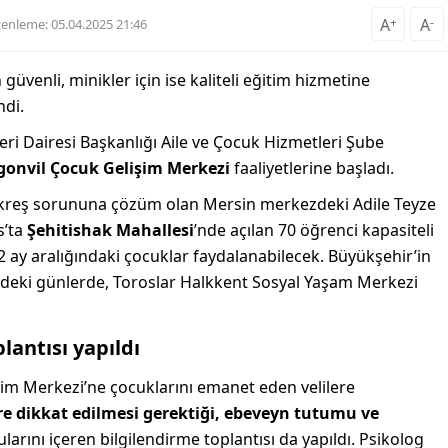
A
+
A
-
enleme: 05.04.2025 21:46
 güvenli, minikler için ise kaliteli eğitim hizmetine
ndi.
eri Dairesi Başkanlığı Aile ve Çocuk Hizmetleri Şube
gonvil Çocuk Gelişim Merkezi
faaliyetlerine başladı.
u kreş sorununa çözüm olan Mersin merkezdeki Adile Teyze
s’ta
Şehitishak Mahallesi
’nde açılan 70 öğrenci kapasiteli
 ay aralığındaki çocuklar faydalanabilecek. Büyükşehir’in
deki günlerde, Toroslar Halkkent Sosyal Yaşam Merkezi
lantısı yapıldı
im Merkezi’ne çocuklarını emanet eden velilere
re dikkat edilmesi gerektiği, ebeveyn tutumu ve
larını içeren bilgilendirme toplantısı da yapıldı. Psikolog