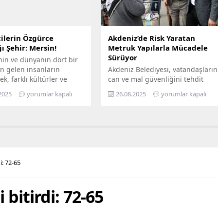
 her alanında
hazır hâle getiriyor Türkiye’nin
aştırmayı amaçlayan...
enerji dönüşümüne öncülük...
ilerin Özgürce
Akdeniz’de Risk Yaratan
ı Şehir: Mersin!
Metruk Yapılarla Mücadele
Sürüyor
nin ve dünyanın dört bir
n gelen insanların
Akdeniz Belediyesi, vatandaşların
ek, farklı kültürler ve
can ve mal güvenliğini tehdit
ın bir arada kardeşçe ve
eden, yarattığı görsel kirliliğin
2025
yorumlar kapalı
26.08.2025
yorumlar kapalı
erisinde yaşadığı Mersin,
yanı sıra kimi zaman sosyal
lerin de gözde kentlerinin
sorunlara da yol açan terk
yer alıyor. Mersin
edilmiş yapılarla mücadelesini
hir Belediye Başkanı
aralıksız sürdürüyor. Bugüne dek
eçer’in öncülüğünde
yüzlerce metruk yapının yıkımını
eçirilen hizmetler ile
yapan fen işleri ekipleri, son
ların maddi ve manevi
olarak Bahçe Mahallesi’nde,
i: 72-65
nefes alabilmesine destek
sahiplerince terk edilmiş 2 katlı
hedefleyen Büyükşehir...
iki ayrı metruk yapının...
 bitirdi: 72-65