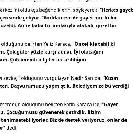
erkezi’ni oldukça beğendiklerini söyleyerek,
“Herkes gayet
içerisinde geliyor. Okuldan eve de gayet mutlu bir
güzeldi. Anne-baba tutumlarıyla alakalı, güzel bir
olduğunu belirten Yeliz Karaca,
“Öncelikle tabii ki
 Çok güler yüzle karşıladılar. İyi olacağını
. Çok önemli bilgiler aktarıldığını
yı sevinçli olduğunu vurgulayan Nadir Sarı da,
“Kızım
 zaten. Başvurumuzu yapmıştık. Belediyemize bu verdiği
 memnun olduğunu belirten Fatih Karaca ise,
“Gayet
 oldu. Çocuğumuzu güvenerek getirdik. Bizim
enimsetebiliyorlar. Biz de destek veriyoruz, onlar da
or
” dedi