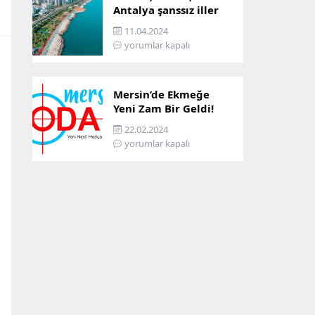
Antalya şanssız iller
arasına girdi: İşte
11.04.2024
sebebi…
yorumlar kapalı
Mersin’de Ekmeğe
Yeni Zam Bir Geldi!
İşte Mersin’in Zamlı
22.02.2024
Ekmek Fiyatı!
yorumlar kapalı