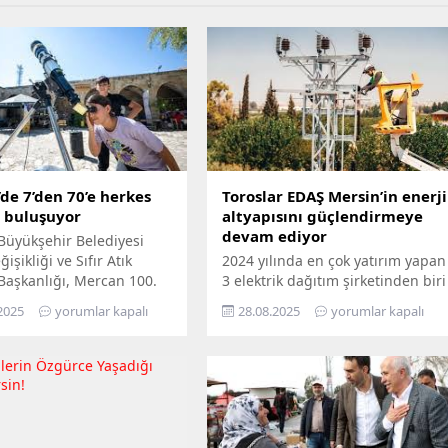
de 7’den 70’e herkes
Toroslar EDAŞ Mersin’in enerji
e buluşuyor
altyapısını güçlendirmeye
devam ediyor
Büyükşehir Belediyesi
işikliği ve Sıfır Atık
2024 yılında en çok yatırım yapan
 Başkanlığı, Mercan 100.
3 elektrik dağıtım şirketinden biri
m ve Çevre Bilim Merkezi’ni
olan Toroslar EDAŞ, 2025 yılının
2025
yorumlar kapalı
28.08.2025
yorumlar kapalı
edemeyenler için bilimi
ilk 6 ayında Türkiye’nin en
n ayağına götürüyor.
stratejik liman kentlerinden biri
ü Hepimizin, Bilim Her
Mersin’de gerçekleştirdiği 381
loganıyla yola çıkan
milyon TL’yi aşan yatırımla, enerji
ir, Mersin’in ilçelerini
altyapısını bugünün ihtiyaçlarına
gezerek 7’den 70’e herkesi
uygun biçimde yenilerken,
buluşturuyor. Bilimi,
geleceğin artan taleplerine de