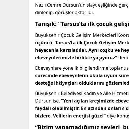
Nazlı Cemre Dursun’un slayt eşliğinde gerçek
dinlenip, görüşler aktarıldı.
Tanışık: “Tarsus’ta ilk çocuk gel
Büyükşehir Çocuk Gelişim Merkezleri Koor
üçüncü, Tarsus’ta ilk Çocuk Gelişim Mer
heyecanla karşıladılar. Aynı coşku ve h
ebeveynlerimizle birlikte yaşıyoruz”
dedi.
Ebeveynlere yönelik bilgilendirme toplantıs
sürecinde ebeveynlerin okula uyum süreci
desteğe ihtiyaçları olduklarını gözlemled
Büyükşehir Belediyesi Kadın ve Aile Hizmetl
Dursun ise,
“Yeni açılan kreşimizde ebev
faydalı olabilmiştir. En azından onların 
bizlere. Velilerin enerjisi güzel”
diye konu
“Bizim yapamadığımız şeyleri, b