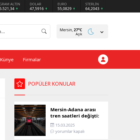
GRAM ALTIN
DOLAR
EURO
STERLİN
6.521,34
47,5916
55,0829
64,2043
Mersin,
27
°C
Açık
Künye
Firmalar
POPÜLER KONULAR
Mersin-Adana arası
tren saatleri değişti:
İşte yeni ulaşım listesi
15.03.2025
yorumlar kapalı