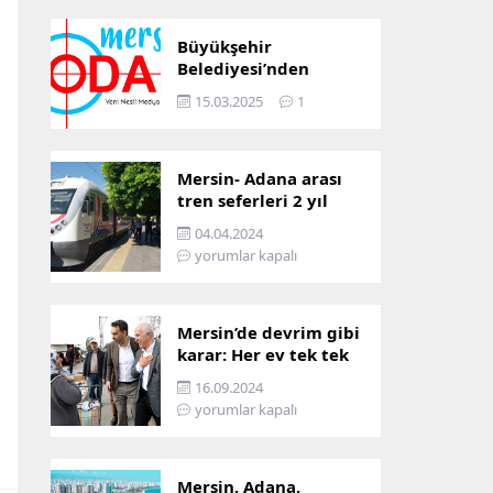
Büyükşehir
Belediyesi’nden
Mersin ve Adana arası
15.03.2025
1
ulaşım başladı
Mersin- Adana arası
tren seferleri 2 yıl
boyunca
04.04.2024
çalışmayacak
yorumlar kapalı
Mersin’de devrim gibi
karar: Her ev tek tek
incelenecek!
16.09.2024
yorumlar kapalı
Mersin, Adana,