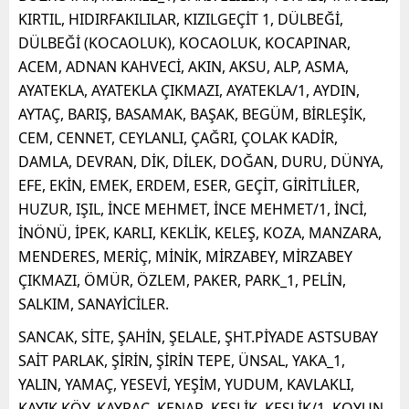
KIRTIL, HIDIRFAKILILAR, KIZILGEÇİT 1, DÜLBEĞİ,
DÜLBEĞİ (KOCAOLUK), KOCAOLUK, KOCAPINAR,
ACEM, ADNAN KAHVECİ, AKIN, AKSU, ALP, ASMA,
AYATEKLA, AYATEKLA ÇIKMAZI, AYATEKLA/1, AYDIN,
AYTAÇ, BARIŞ, BASAMAK, BAŞAK, BEGÜM, BİRLEŞİK,
CEM, CENNET, CEYLANLI, ÇAĞRI, ÇOLAK KADİR,
DAMLA, DEVRAN, DİK, DİLEK, DOĞAN, DURU, DÜNYA,
EFE, EKİN, EMEK, ERDEM, ESER, GEÇİT, GİRİTLİLER,
HUZUR, IŞIL, İNCE MEHMET, İNCE MEHMET/1, İNCİ,
İNÖNÜ, İPEK, KARLI, KEKLİK, KELEŞ, KOZA, MANZARA,
MENDERES, MERİÇ, MİNİK, MİRZABEY, MİRZABEY
ÇIKMAZI, ÖMÜR, ÖZLEM, PAKER, PARK_1, PELİN,
SALKIM, SANAYİCİLER.
SANCAK, SİTE, ŞAHİN, ŞELALE, ŞHT.PİYADE ASTSUBAY
SAİT PARLAK, ŞİRİN, ŞİRİN TEPE, ÜNSAL, YAKA_1,
YALIN, YAMAÇ, YESEVİ, YEŞİM, YUDUM, KAVLAKLI,
KAYIK KÖY, KAYRAÇ, KENAR, KEŞLİK, KEŞLİK/1, KOYUN