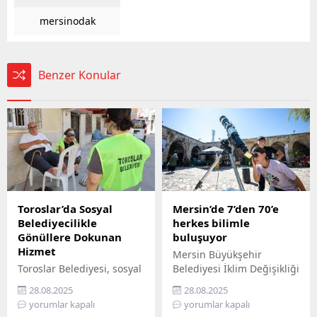
mersinodak
Benzer Konular
Toroslar’da Sosyal
Mersin’de 7’den 70’e
Belediyecilikle
herkes bilimle
Gönüllere Dokunan
buluşuyor
Hizmet
Mersin Büyükşehir
Toroslar Belediyesi, sosyal
Belediyesi İklim Değişikliği
belediyecilik anlayışıyla
ve Sıfır Atık Dairesi
28.08.2025
28.08.2025
vatandaşların gönüllerine
Başkanlığı, Mercan 100.
yorumlar kapalı
yorumlar kapalı
dokunmaya devam ediyor.
Yıl İklim ve Çevre Bilim