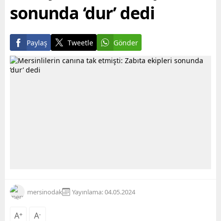
sonunda ‘dur’ dedi
Paylaş
Tweetle
Gönder
mersinodak
Yayınlama: 04.05.2024
A
+
A
-