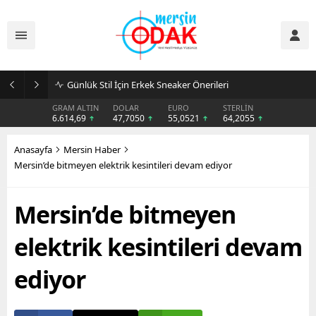
Günlük Stil İçin Erkek Sneaker Önerileri
GRAM ALTIN
DOLAR
EURO
STERLİN
6.614,69
47,7050
55,0521
64,2055
Anasayfa
Mersin Haber
Mersin’de bitmeyen elektrik kesintileri devam ediyor
Mersin’de bitmeyen
elektrik kesintileri devam
ediyor