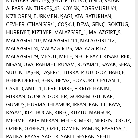
MUSTAFA MENTEŞ, ŞENLİK, TUTKU, ÜNLÜ, VATAN,
ALPARSLAN TÜRKEŞ_43, KÖY SK, TORSMURLU/1,
KIZILÖREN, TÜRKMENUŞAĞI, ATA, BATURHAN,
CEVHER, CİHANGİR/1, COŞKU, DEVA, GENÇ, GÖKTUĞ,
HÜRRİYET, KIZILYER, MALAZGİRT_1, MALAZGİRT_5,
MALAZGİRT/10, MALAZGİRT/11, MALAZGİRT/12,
MALAZGİRT/4, MALAZGİRT/5, MALAZGİRT/7,
MALAZGİRT/9, MESUT, METE, NECİP FAZIL KISAKÜREK,
NİSAN, OVA, RAHMET, RÜYAM, RÜYAM/1, SAVAK, SERA,
SÜLÜN, TAŞER, TAŞER/1, TÜRKALP, ULUGÖZ, BAHÇE,
BEBEK DERESİ, BERK, BEYAZ, BOZKURT, CEYLAN_1,
ÇAKIL, ÇAMLI_1, DERE, EMRE, FİKRİYE HANIM,
FURKAN, GONCA, GÖKLER, GÖRKEM, GÜLNAR,
GÜMÜŞ, HURMA, IHLAMUR, İRFAN, KANDİL, KAYA,
KAYA/1, KIZILBUCAK, KİREÇ, KUYTU, MANSUR,
MEHMET AKİF, MEKAN, MELEK, MERT, NERGİS-, OĞUZ,
ÖZBEK, ÖZBEK/1, ÖZEL, ÖZMEN, PAMUK, PAPATYA_1,
PATİKA, PAZAR, SAĞLIK, SAKLI, SEYRAN, ŞEHİT