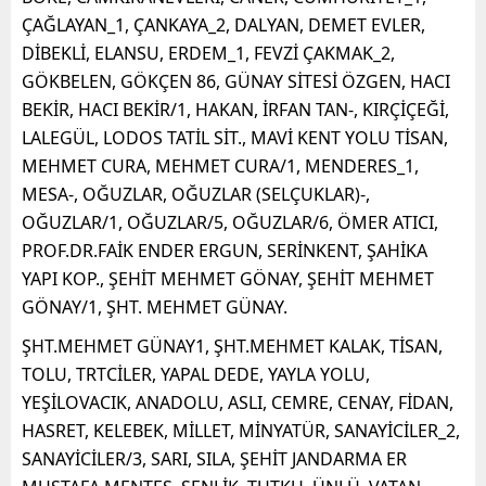
ÇAĞLAYAN_1, ÇANKAYA_2, DALYAN, DEMET EVLER,
DİBEKLİ, ELANSU, ERDEM_1, FEVZİ ÇAKMAK_2,
GÖKBELEN, GÖKÇEN 86, GÜNAY SİTESİ ÖZGEN, HACI
BEKİR, HACI BEKİR/1, HAKAN, İRFAN TAN-, KIRÇİÇEĞİ,
LALEGÜL, LODOS TATİL SİT., MAVİ KENT YOLU TİSAN,
MEHMET CURA, MEHMET CURA/1, MENDERES_1,
MESA-, OĞUZLAR, OĞUZLAR (SELÇUKLAR)-,
OĞUZLAR/1, OĞUZLAR/5, OĞUZLAR/6, ÖMER ATICI,
PROF.DR.FAİK ENDER ERGUN, SERİNKENT, ŞAHİKA
YAPI KOP., ŞEHİT MEHMET GÖNAY, ŞEHİT MEHMET
GÖNAY/1, ŞHT. MEHMET GÜNAY.
ŞHT.MEHMET GÜNAY1, ŞHT.MEHMET KALAK, TİSAN,
TOLU, TRTCİLER, YAPAL DEDE, YAYLA YOLU,
YEŞİLOVACIK, ANADOLU, ASLI, CEMRE, CENAY, FİDAN,
HASRET, KELEBEK, MİLLET, MİNYATÜR, SANAYİCİLER_2,
SANAYİCİLER/3, SARI, SILA, ŞEHİT JANDARMA ER