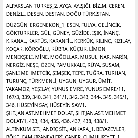
ALPARSLAN TÜRKEŞ_2, AYÇA, AYIŞIĞI, BİZİM, CEREN,
DENİZLİ, DESEN, DESTAN, DOĞU TÜRKİSTAN.
DÜZGÜN, ERGENEKON_1, ESEN, FULYA, GELİNCİK,
GÖKTÜRKLER, GÜL, GÜNEY, GÜZİDE, IŞIK, İNANÇ,
K.KANAL, KAKTÜS, KARANFİL, KERKÜK, KILINÇ, KIZILAY,
KOÇAK, KÖROĞLU, KÜBRA, KÜÇÜK, LİMON,
MENEKŞELİ, MİNE, MOĞOLLAR, MUSUL, NAR, NARİN,
NERGİZ, NEŞE, ÖZEN, PAMUKKALE, RÜYA, SUSAM,
ŞANLI MEHMETCİK, ŞİMŞEK, TEPE, TUĞRA, TURHAN,
TURUNÇ, TÜRKMENLİ, UYGUN, UYGUR, ÜMİT,
YAKAMOZ, YEŞİLAY, YUNUS EMRE, YUNUS EMRE/11,
167/3, 339, 340, 341, 341/1, 342, 343, 344-, 345, 345/1,
346, HÜSEYİN SAY, HÜSEYİN SAY/1,
ŞHT.JAN.AST.MEHMET DOLAT, ŞHT.JAN.AST.MEHMET
DOLAT/1, 433, 434, 435, 436, 437, 438, 438/1,
ALTINKUM SİT., ANDIÇ SİT., ANKARA_1, BEYAZEVLER,
BÖKE, CAMKIRANEVLERİ, CANER, CUMHURİYET_1,