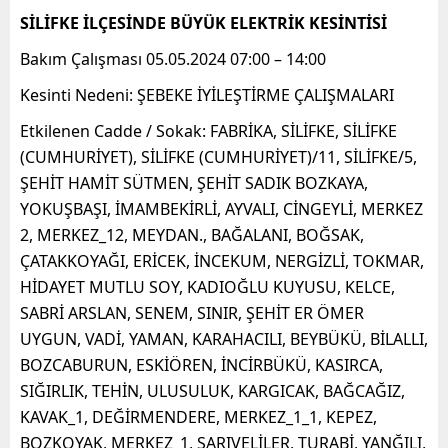
SİLİFKE İLÇESİNDE BÜYÜK ELEKTRİK KESİNTİSİ
Bakım Çalışması 05.05.2024 07:00 – 14:00
Kesinti Nedeni: ŞEBEKE İYİLEŞTİRME ÇALIŞMALARI
Etkilenen Cadde / Sokak: FABRİKA, SİLİFKE, SİLİFKE
(CUMHURİYET), SİLİFKE (CUMHURİYET)/11, SİLİFKE/5,
ŞEHİT HAMİT SÜTMEN, ŞEHİT SADIK BOZKAYA,
YOKUŞBAŞI, İMAMBEKİRLİ, AYVALI, CİNGEYLİ, MERKEZ
2, MERKEZ_12, MEYDAN., BAĞALANI, BOĞSAK,
ÇATAKKOYAĞI, ERİCEK, İNCEKUM, NERGİZLİ, TOKMAR,
HİDAYET MUTLU SOY, KADIOĞLU KUYUSU, KELCE,
SABRİ ARSLAN, SENEM, SINIR, ŞEHİT ER ÖMER
UYGUN, VADİ, YAMAN, KARAHACILI, BEYBÜKÜ, BİLALLI,
BOZCABURUN, ESKİÖREN, İNCİRBÜKÜ, KASIRCA,
SIĞIRLIK, TEHİN, ULUSULUK, KARGICAK, BAĞCAĞIZ,
KAVAK_1, DEĞİRMENDERE, MERKEZ_1_1, KEPEZ,
BOZKOYAK, MERKEZ_1, SARIVELİLER, TURABİ, YANĞILI,