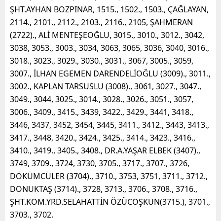
ŞHT.AYHAN BOZPINAR, 1515., 1502., 1503., ÇAĞLAYAN,
2114., 2101., 2112., 2103., 2116., 2105, ŞAHMERAN
(2722)., ALİ MENTEŞEOĞLU, 3015., 3010., 3012., 3042,
3038, 3053., 3003., 3034, 3063, 3065, 3036, 3040, 3016.,
3018., 3023., 3029., 3030., 3031., 3067, 3005., 3059,
3007., İLHAN EGEMEN DARENDELİOĞLU (3009)., 3011.,
3002., KAPLAN TARSUSLU (3008)., 3061, 3027., 3047.,
3049., 3044, 3025., 3014., 3028., 3026., 3051., 3057,
3006., 3409., 3415., 3439, 3422., 3429., 3441, 3418.,
3446, 3437, 3452, 3454, 3445, 3411., 3412., 3443, 3413.,
3417., 3448, 3420., 3424., 3425., 3414., 3423., 3416.,
3410., 3419., 3405., 3408., DR.A.YAŞAR ELBEK (3407).,
3749, 3709., 3724, 3730, 3705., 3717., 3707., 3726,
DÖKÜMCÜLER (3704)., 3710., 3753, 3751, 3711., 3712.,
DONUKTAŞ (3714)., 3728, 3713., 3706., 3708., 3716.,
ŞHT.KOM.YRD.SELAHATTİN ÖZÜCOŞKUN(3715.), 3701.,
3703., 3702.