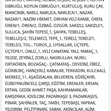
OBRUĞU, KOYUN OBRUĞU/1, KURTULUŞ, KURU ÇAY,
MANCINIK, NARLI, NARLICA, NARLICA/1, NAZAR,
NAZAR/1, NAZIM HİKMET, ORHAN VELİ KANIK, ÖREN,
ÖREN/1, ÖREN/2, ÖZBAĞ, ÖZGÜR, SAKIZLI, SAKIZLI/1,
SULUCA, ŞAHİN TEPESİ_1, ŞAHPA, TEBELLEŞ,
TEBELLEŞ/2, TELEMECİ, TEPE_1, TERELİ, TERELİ/1,
TERELİ/3, TOL-, TOROS_2, UYSALLAR, ÜÇTEPE,
ÜÇTEPE/1, ÜNLÜ_1, VELİ CANATAN, YALI, YAMAÇ_1,
YILDIZ, ZEYİNLİ, ZORLU, NASRULLAH, NURU,
ORTAÖREN, BOZAĞAÇ-, ÇATMATAŞ-, DEVEİNİ, FİREZ,
GÖKBURÇ, HANÇERLİ, KABALAR, TEKKADIN, KULCAALİ,
MERKEZ_11, AŞAĞISALAN, BELVEREN, EĞRİÇAYIR,
ÖZBOYNUİNCELİ, ÇARŞI, EĞİTİM, ERENLER, ERSAN,
ERTAN, GEDİK AHMET PAŞA, KAHRAMANLAR,
KARŞIYAKA, KIVILCIM, PAZARKAŞI/ 3, PAZARKAŞI/5,
PINAR, ŞAHİNLER, TAÇ, TARİH, TEPEBAŞI, YAPRAK,
YILDIRIM, PELİTPINARI, SABAK, AKINCILAR, ALİM,