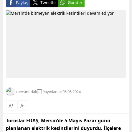
Paylaş
Tweetle
Gönder
mersinodak
Yayınlama: 05.05.2024
A
+
A
-
Toroslar EDAŞ, Mersin’de 5 Mayıs Pazar günü
planlanan elektrik kesintilerini duyurdu. İlçelere