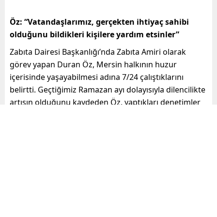
Öz: “Vatandaşlarımız, gerçekten ihtiyaç sahibi
olduğunu bildikleri kişilere yardım etsinler”
Zabıta Dairesi Başkanlığı’nda Zabıta Amiri olarak
görev yapan Duran Öz, Mersin halkının huzur
içerisinde yaşayabilmesi adına 7/24 çalıştıklarını
belirtti. Geçtiğimiz Ramazan ayı dolayısıyla dilencilikte
artışın olduğunu kaydeden Öz, yaptıkları denetimler
hakkında bilgi verdi. Öz,
“Bu artışa istinaden
dilencilerin ana arterler, caddeler, trafik ışıkları
gibi yoğun oldukları bölgelerde çalışmaları
artırdık. 2024 yılının başından itibaren 4 ayda 127
dilenciye işlem yapıldı. Üzerlerinden çıkan
paralara da el konulup, tutanakla kamuya
geçirildi. Çalışmalarımız aynı duyarlılıkla devam
edecek”
dedi.