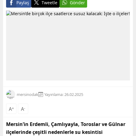
Paylaş
Tweetle
Gönder
mersinodak
Yayınlama: 26.02.2025
A
+
A
-
Mersin’in Erdemli, Çamlıyayla, Toroslar ve Gülnar
ilçelerinde çeşitli nedenlerle su kesintisi