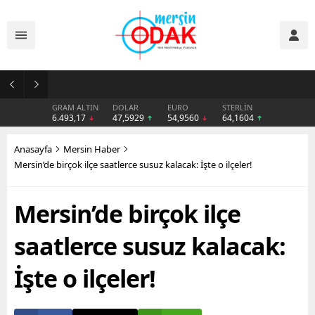
Günlük Stil İçin Erkek Sneaker Önerileri
GRAM ALTIN
DOLAR
EURO
STERLİN
6.493,17
47,5929
54,9560
64,1604
Anasayfa
Mersin Haber
Mersin’de birçok ilçe saatlerce susuz kalacak: İşte o ilçeler!
Mersin’de birçok ilçe
saatlerce susuz kalacak:
İşte o ilçeler!