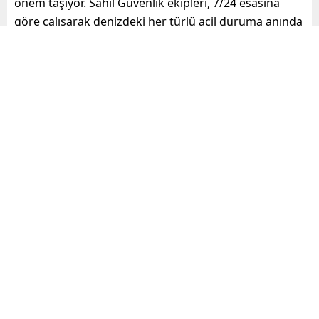
önem taşıyor. Sahil Güvenlik ekipleri, 7/24 esasına
göre çalışarak denizdeki her türlü acil duruma anında
müdahale ediyor.
Mersin Sahil Güvenlik Komutanlığı’nın 25 Şubat 2025
tarihinde gerçekleştirdiği başarılı tıbbi tahliye
operasyonu, denizdeki can kurtarma çalışmalarının
ne kadar hayati olduğunu bir kez daha gözler önüne
serdi. Denizciler ve balıkçılar, bu tür durumlarda Sahil
Güvenlik’in hızlı ve etkili müdahalesine güvenebilir.
Mersin Sahil Güvenlik Komutanlığı
Mersin haberleri, özel gündem
ve güncel gelişmeler, Mersine
dair haberler, son dakika
haberleri mersinodak.com da!