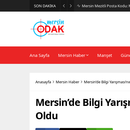
SON DAKİKA
Günlük Stil İçin Erkek Sneak
Ana Sayfa
Mersin Haber
Manşet
Gün
Anasayfa
Mersin Haber
Mersin’de Bilgi Yarışması’nı
Mersin’de Bilgi Yarış
Oldu