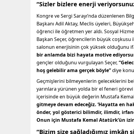
“Sizler bizlere enerji veriyorsunu
Kongre ve Sergi Sarayı’nda düzenlenen Bilgi
Başkanı Adil Aktay, Meclis üyeleri, Büyükşeh
öğrenci ile öğretmen yer aldı. Sosyal Hizme
Başkan Seçer, öğrencilerin büyük coşkusu 
salonun enerjisinin çok yüksek olduğunu i
bir anlamda bizi hayata motive ediyorsu
gençler olduğunu vurgulayan Seçer,
“Gelec
hoş gelebilir ama gerçek böyle”
diye konu
Geçmişlerini bilmeyenlerin geleceklerini b
yarınlara yürünen yolda bir el feneri görev
içerisinde en büyük değerin Mustafa Kema
gitmeye devam edeceğiz. ‘Hayatta en hakik
önder, yol gösterici bilimdir, ilimdir, irf
Onun için Mustafa Kemal Atatürk’ün izi
“Bizim size sağladığımız imkân s