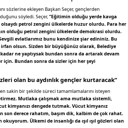
nı sözlerine ekleyen Başkan Seçer, gençlerden
olduğunu söyledi. Seçer,
“Eğitimin olduğu yerde kavga
y olsaydı petrol zengini ülkelerde huzur olurdu. Para her
nın olduğu petrol zengini ülkelerde demokrasi olurdu.
 Sevgili evlatlarımız bunu kendinize şiar edininiz. Bu
m, irfan olsun. Sizden bir büyüğünüz olarak, Belediye
 kadar ne yaptıysak bundan sonra da artarak devam
 için. Bundan sonra da sizler için her şeyi
gözleri olan bu aydınlık gençler kurtaracak”
den sakin bir şekilde süreci tamamlamalarını isteyen
etirmez. Mutlaka çalışmak ama mutlaka sistemli,
 vücut kimyanızı dengede tutmak. Vücut kimyanız
en son derece rahatım, başım dik, kalbim de çok rahat.
okuyorum. Ülkemi de insanlığı da ışıl ışıl gözleri olan