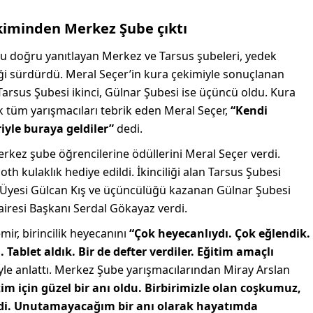
ekiminden Merkez Şube çıktı
 doğru yanıtlayan Merkez ve Tarsus şubeleri, yedek
iği sürdürdü. Meral Seçer’in kura çekimiyle sonuçlanan
arsus Şubesi ikinci, Gülnar Şubesi ise üçüncü oldu. Kura
k tüm yarışmacıları tebrik eden Meral Seçer,
“Kendi
riyle buraya geldiler”
dedi.
erkez şube öğrencilerine ödüllerini Meral Seçer verdi.
th kulaklık hediye edildi. İkinciliği alan Tarsus Şubesi
s Üyesi Gülcan Kış ve üçüncülüğü kazanan Gülnar Şubesi
airesi Başkanı Serdal Gökayaz verdi.
r, birincilik heyecanını
“Çok heyecanlıydı. Çok eğlendik.
Tablet aldık. Bir de defter verdiler. Eğitim amaçlı
yle anlattı. Merkez Şube yarışmacılarından Miray Arslan
zim için güzel bir anı oldu. Birbirimizle olan coşkumuz,
di. Unutamayacağım bir anı olarak hayatımda