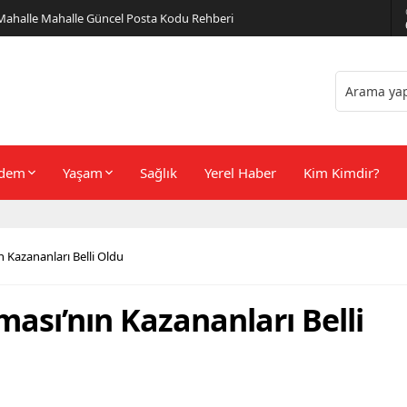
er Önerileri
dem
Yaşam
Sağlık
Yerel Haber
Kim Kimdir?
n Kazananları Belli Oldu
ması’nın Kazananları Belli