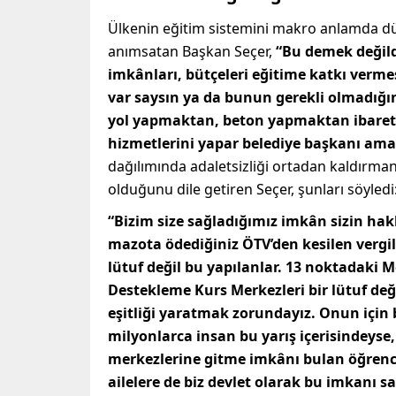
Ülkenin eğitim sistemini makro anlamda d
anımsatan Başkan Seçer,
“Bu demek değildi
imkânları, bütçeleri eğitime katkı verm
var saysın ya da bunun gerekli olmadığ
yol yapmaktan, beton yapmaktan ibaret 
hizmetlerini yapar belediye başkanı am
dağılımında adaletsizliği ortadan kaldırma
olduğunu dile getiren Seçer, şunları söyledi
“Bizim size sağladığımız imkân sizin hakk
mazota ödediğiniz ÖTV’den kesilen vergilerl
lütuf değil bu yapılanlar. 13 noktadaki 
Destekleme Kurs Merkezleri bir lütuf deği
eşitliği yaratmak zorundayız. Onun için 
milyonlarca insan bu yarış içerisindeys
merkezlerine gitme imkânı bulan öğrenc
ailelere de biz devlet olarak bu imkanı 