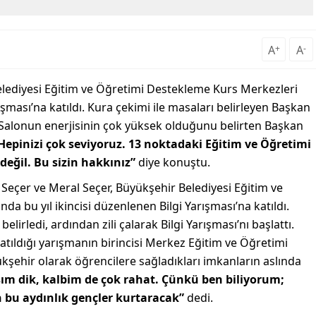
A
+
A
-
elediyesi Eğitim ve Öğretimi Destekleme Kurs Merkezleri
ışması’na katıldı. Kura çekimi ile masaları belirleyen Başkan
ttı. Salonun enerjisinin çok yüksek olduğunu belirten Başkan
. Hepinizi çok seviyoruz. 13 noktadaki Eğitim ve Öğretimi
değil. Bu sizin hakkınız”
diye konuştu.
eçer ve Meral Seçer, Büyükşehir Belediyesi Eğitim ve
a bu yıl ikincisi düzenlenen Bilgi Yarışması’na katıldı.
lirledi, ardından zili çalarak Bilgi Yarışması’nı başlattı.
katıldığı yarışmanın birincisi Merkez Eğitim ve Öğretimi
şehir olarak öğrencilere sağladıkları imkanların aslında
ım dik, kalbim de çok rahat. Çünkü ben biliyorum;
lan bu aydınlık gençler kurtaracak”
dedi.