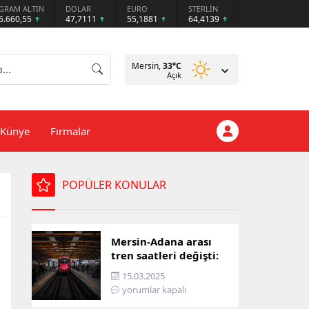
GRAM ALTIN
DOLAR
EURO
STERLİN
6.660,55
47,7111
55,1881
64,4139
Mersin,
33
°C
Açık
Künye
Firmalar
POPÜLER KONULAR
Mersin-Adana arası
tren saatleri değişti:
İşte yeni ulaşım listesi
15.03.2025
yorumlar kapalı