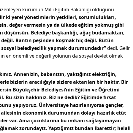
üzenleyen kurumun Milli Eğitim Bakanlığı olduğunu
r ki yerel yönetimlerin yetkileri, sorumlulukları,
esin, değer vermesin ya da ülkede eğitim yokmuş gibi
ını düşünsün. Belediye başkanlığı, ağaç budamaktan,
değil. Rantın peşinden koşmak hiç değil. Bütün
a sosyal belediyecilik yapmak durumundadır”
dedi. Gelir
nın en önemli ve değerli yolunun da sosyal devlet olmak
:
ınız. Annenizin, babanızın, yaktığınız elektriğin,
e bizlerin aracılığıyla sizlere aktarılan bir haktır. Bir
Mersin Büyükşehir Belediyesi’nin Eğitim ve Öğretimi
l. Bu sizin hakkınız. Biz ne dedik? Eğitimde fırsat
bunu yapıyoruz. Üniversiteye hazırlanıyorsa gençler,
e, ailesinin ekonomik durumundan dolayı hazırlık etüt
iler var. Ama çocuklarına bu imkanı sağlayamayan
sağlamak zorundayız. Yaptığımız bundan ibarettir; helali