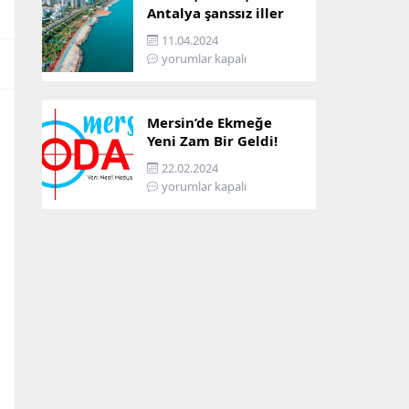
Antalya şanssız iller
arasına girdi: İşte
11.04.2024
sebebi…
yorumlar kapalı
Mersin’de Ekmeğe
Yeni Zam Bir Geldi!
İşte Mersin’in Zamlı
22.02.2024
Ekmek Fiyatı!
yorumlar kapalı