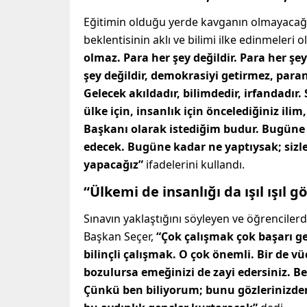
Eğitimin olduğu yerde kavganın olmayacağı
beklentisinin aklı ve bilimi ilke edinmeleri 
olmaz. Para her şey değildir. Para her şe
şey değildir, demokrasiyi getirmez, para
Gelecek akıldadır, bilimdedir, irfandadır.
ülke için, insanlık için öncelediğiniz ili
Başkanı olarak istediğim budur. Bugüne
edecek. Bugüne kadar ne yaptıysak; sizler
yapacağız”
ifadelerini kullandı.
“Ülkemi de insanlığı da ışıl ışıl 
Sınavın yaklaştığını söyleyen ve öğrenciler
Başkan Seçer,
“Çok çalışmak çok başarı g
bilinçli çalışmak. O çok önemli. Bir de
bozulursa emeğinizi de zayi edersiniz. B
Çünkü ben biliyorum; bunu gözlerinizden 