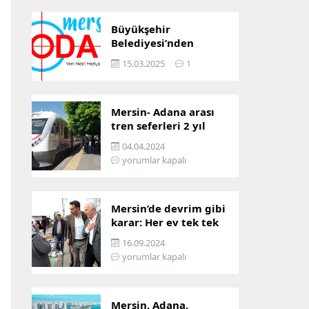
Büyükşehir
Belediyesi’nden
Mersin ve Adana arası
15.03.2025
1
ulaşım başladı
Mersin- Adana arası
tren seferleri 2 yıl
boyunca
04.04.2024
çalışmayacak
yorumlar kapalı
Mersin’de devrim gibi
karar: Her ev tek tek
incelenecek!
16.09.2024
yorumlar kapalı
Mersin, Adana,