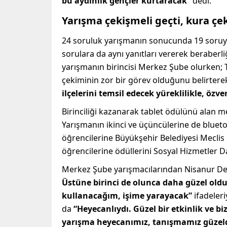
bu aydınlık gençler kurtaracak”
dedi.
Yarışma çekişmeli geçti, kura ç
24 soruluk yarışmanın sonucunda 19 soruyu
sorulara da aynı yanıtları vererek beraberl
yarışmanın birincisi Merkez Şube olurken; T
çekiminin zor bir görev olduğunu belirtere
ilçelerini temsil edecek yüreklilikle, özve
Birinciliği kazanarak tablet ödülünü alan m
Yarışmanın ikinci ve üçüncülerine de bluetoo
öğrencilerine Büyükşehir Belediyesi Mecli
öğrencilerine ödüllerini Sosyal Hizmetler D
Merkez Şube yarışmacılarından Nisanur Demi
Üstüne birinci de olunca daha güzel oldu. 
kullanacağım, işime yarayacak”
ifadeleri
da
“Heyecanlıydı. Güzel bir etkinlik ve bi
yarışma heyecanımız, tanışmamız güzel