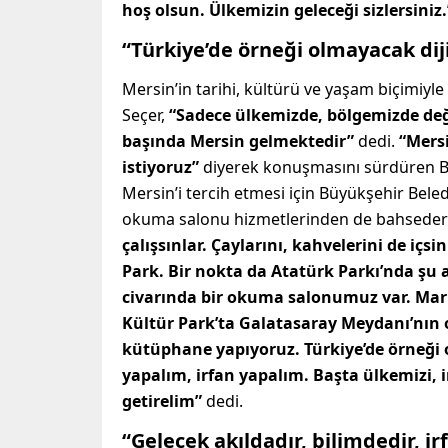
hoş olsun. Ülkemizin geleceği sizlersiniz.
“Türkiye’de örneği olmayacak dij
Mersin’in tarihi, kültürü ve yaşam biçimiy
Seçer,
“Sadece ülkemizde, bölgemizde değ
başında Mersin gelmektedir”
dedi.
“Mersi
istiyoruz”
diyerek konuşmasını sürdüren Baş
Mersin’i tercih etmesi için Büyükşehir Beledi
okuma salonu hizmetlerinden de bahseder
çalışsınlar. Çaylarını, kahvelerini de içsi
Park. Bir nokta da Atatürk Parkı’nda şu 
civarında bir okuma salonumuz var. Mar
Kültür Park’ta Galatasaray Meydanı’nın o
kütüphane yapıyoruz. Türkiye’de örneği ol
yapalım, irfan yapalım. Başta ülkemizi, i
getirelim”
dedi.
“Gelecek akıldadır, bilimdedir, i