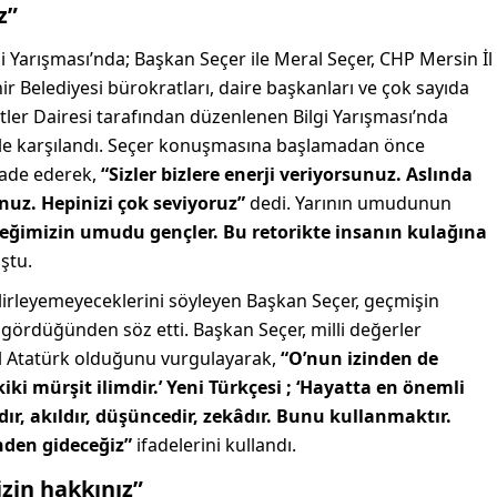
z”
 Yarışması’nda; Başkan Seçer ile Meral Seçer, CHP Mersin İl
ir Belediyesi bürokratları, daire başkanları ve çok sayıda
tler Dairesi tarafından düzenlenen Bilgi Yarışması’nda
ile karşılandı. Seçer konuşmasına başlamadan önce
fade ederek,
“Sizler bizlere enerji veriyorsunuz. Aslında
nuz. Hepinizi çok seviyoruz”
dedi. Yarının umudunun
eğimizin umudu gençler. Bu retorikte insanın kulağına
ştu.
elirleyemeyeceklerini söyleyen Başkan Seçer, geçmişin
i gördüğünden söz etti. Başkan Seçer, milli değerler
l Atatürk olduğunu vurgulayarak,
“O’nun izinden de
i mürşit ilimdir.’ Yeni Türkçesi ; ‘Hayatta en önemli
andır, akıldır, düşüncedir, zekâdır. Bunu kullanmaktır.
nden gideceğiz”
ifadelerini kullandı.
izin hakkınız”