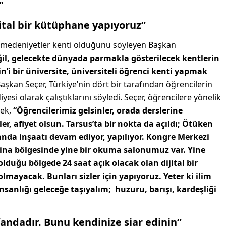
”
ital bir kütüphane yapıyoruz”
le medeniyetler kenti olduğunu söyleyen Başkan
il, gelecekte dünyada parmakla gösterilecek kentlerin
n’i bir üniversite, üniversiteli öğrenci kenti yapmak
kan Seçer, Türkiye’nin dört bir tarafından öğrencilerin
yesi olarak çalıştıklarını söyledi. Seçer, öğrencilere yönelik
ek,
“Öğrencilerimiz gelsinler, orada derslerine
nler, afiyet olsun. Tarsus’ta bir nokta da açıldı; Ötüken
anda inşaatı devam ediyor, yapılıyor. Kongre Merkezi
ina bölgesinde yine bir okuma salonumuz var. Yine
lduğu bölgede 24 saat açık olacak olan dijital bir
mayacak. Bunları sizler için yapıyoruz. Yeter ki ilim
nsanlığı geleceğe taşıyalım; huzuru, barışı, kardeşliği
rfandadır. Bunu kendinize şiar edinin”