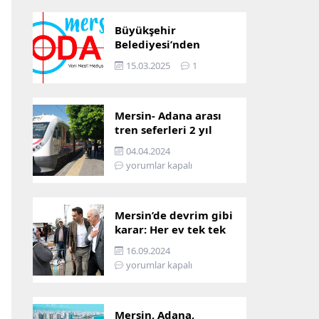
Büyükşehir
Belediyesi’nden
Mersin ve Adana arası
15.03.2025
1
ulaşım başladı
Mersin- Adana arası
tren seferleri 2 yıl
boyunca
04.04.2024
çalışmayacak
yorumlar kapalı
Mersin’de devrim gibi
karar: Her ev tek tek
incelenecek!
16.09.2024
yorumlar kapalı
Mersin, Adana,