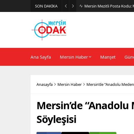
SON DAKİKA
Günlük Stil İçin Erkek Sneak
Ana Sayfa
Mersin Haber
Manşet
Gün
Anasayfa
Mersin Haber
Mersin’de “Anadolu Medeniy
Mersin’de “Anadolu 
Söyleşisi