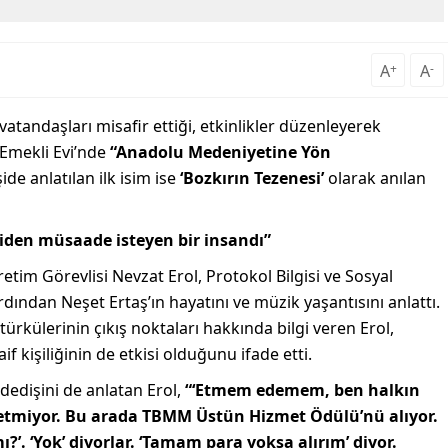
A
+
A
-
atandaşları misafir ettiği, etkinlikler düzenleyerek
 Emekli Evi’nde
“Anadolu Medeniyetine Yön
şide anlatılan ilk isim ise
‘Bozkırın Tezenesi’
olarak anılan
iden müsaade isteyen bir insandı”
retim Görevlisi Nevzat Erol, Protokol Bilgisi ve Sosyal
ından Neşet Ertaş’ın hayatını ve müzik yaşantısını anlattı.
ürkülerinin çıkış noktaları hakkında bilgi veren Erol,
f kişiliğinin de etkisi olduğunu ifade etti.
dedişini de anlatan Erol,
“‘Etmem edemem, ben halkın
l etmiyor. Bu arada TBMM Üstün Hizmet Ödülü’nü alıyor.
?’. ‘Yok’ diyorlar. ‘Tamam para yoksa alırım’ diyor.