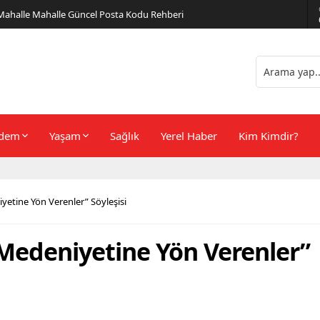
er Önerileri
dem
Yaşam
Sağlık
Yerel Haber
Kim Kimdir?
etine Yön Verenler” Söyleşisi
Medeniyetine Yön Verenler”