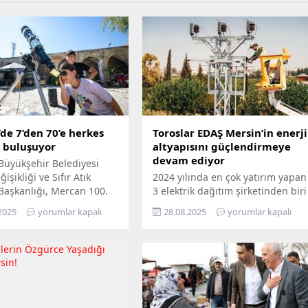
de 7’den 70’e herkes
Toroslar EDAŞ Mersin’in enerji
e buluşuyor
altyapısını güçlendirmeye
devam ediyor
Büyükşehir Belediyesi
işikliği ve Sıfır Atık
2024 yılında en çok yatırım yapan
 Başkanlığı, Mercan 100.
3 elektrik dağıtım şirketinden biri
m ve Çevre Bilim Merkezi’ni
olan Toroslar EDAŞ, 2025 yılının
2025
yorumlar kapalı
28.08.2025
yorumlar kapalı
edemeyenler için bilimi
ilk 6 ayında Türkiye’nin en
n ayağına götürüyor.
stratejik liman kentlerinden biri
ü Hepimizin, Bilim Her
Mersin’de gerçekleştirdiği 381
loganıyla yola çıkan
milyon TL’yi aşan yatırımla, enerji
ir, Mersin’in ilçelerini
altyapısını bugünün ihtiyaçlarına
gezerek 7’den 70’e herkesi
uygun biçimde yenilerken,
buluşturuyor. Bilimi,
geleceğin artan taleplerine de