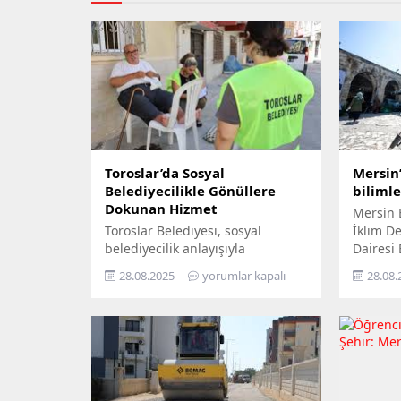
Toroslar’da Sosyal
Mersin’
Belediyecilikle Gönüllere
biliml
Dokunan Hizmet
Mersin 
Toroslar Belediyesi, sosyal
İklim Değ
belediyecilik anlayışıyla
Dairesi
vatandaşların gönüllerine
Yıl İkli
28.08.2025
yorumlar kapalı
28.08.
dokunmaya devam ediyor. İlçede
ziyaret 
yaşayan yaş almış vatandaşlar,
yurttaşı
özel gereksinimli bireyler ile gazi
‘Gökyüz
ve şehit aileleri, belediyenin
Yerde’ s
şefkatli elini her zaman
Büyükşeh
yanlarında hissediyor. Belediye
tek tek 
Sosyal Destek Hizmetleri
bilimle 