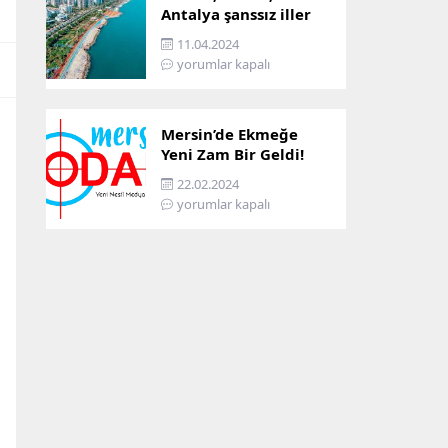
Antalya şanssız iller
arasına girdi: İşte
11.04.2024
sebebi…
yorumlar kapalı
Mersin’de Ekmeğe
Yeni Zam Bir Geldi!
İşte Mersin’in Zamlı
22.02.2024
Ekmek Fiyatı!
yorumlar kapalı