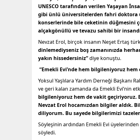
UNESCO tarafından verilen Yaşayan İnsan
gibi ünlü üniversitelerden fahri doktora 
konserlerinde bile ceketinin düğmesini 
alçakgönüllü ve tevazu sahibi bir insand
Nevzat Erol, birçok insanın Neşet Ertaş tür
dinlemediyseniz boş zamanınızda herhan
yakın hissedersiniz”
diye konuştu.
“Emekli Evi’nde hem bilgileniyoruz hem d
Yoksul Yaşlılara Yardım Derneği Başkanı Rab
ve geri kalan zamanda da Emekli Evi’nin etkin
bilgileniyoruz hem de vakit geçiriyoruz. 
Nevzat Erol hocamızdan bilgiler aldık. 
diliyorum. Bu sayede bilgilerimizi tazel
Söyleşinin ardından Emekli Evi üyelerinden
söyledi.