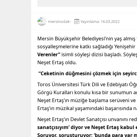
mersinodak
Yayınlama: 16.03.2022
Mersin Büyükşehir Belediyesi’nin yaş almış v
sosyalleşmelerine katkı sağladığı Yenişehir
Verenler”
isimli söyleşi dizisi başladı. Söyle
Neşet Ertaş oldu.
“Ceketinin düğmesini çözmek için seyirc
Toros Üniversitesi Türk Dili ve Edebiyatı Öğ
Görgü Kuralları konulu kısa bir sunumun ard
Neşet Ertaş’ın müziğe başlama serüveni ve t
Ertaş’ın müzikal yaşamındaki başarısında nai
Neşet Ertaş’ın Devlet Sanatçısı unvanını red
sanatçısıyım’ diyor ve Neşet Ertaş kabu
Soruyor, soruşturuyor; ‘bunda para var mı