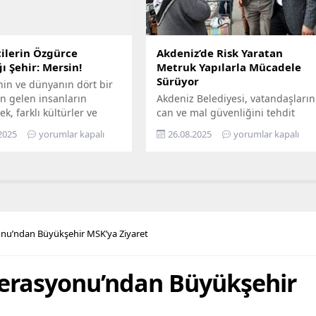
 her alanında
hazır hâle getiriyor Türkiye’nin
aştırmayı amaçlayan...
enerji dönüşümüne öncülük...
ilerin Özgürce
Akdeniz’de Risk Yaratan
ı Şehir: Mersin!
Metruk Yapılarla Mücadele
Sürüyor
nin ve dünyanın dört bir
n gelen insanların
Akdeniz Belediyesi, vatandaşların
ek, farklı kültürler ve
can ve mal güvenliğini tehdit
ın bir arada kardeşçe ve
eden, yarattığı görsel kirliliğin
2025
yorumlar kapalı
26.08.2025
yorumlar kapalı
erisinde yaşadığı Mersin,
yanı sıra kimi zaman sosyal
lerin de gözde kentlerinin
sorunlara da yol açan terk
yer alıyor. Mersin
edilmiş yapılarla mücadelesini
hir Belediye Başkanı
aralıksız sürdürüyor. Bugüne dek
eçer’in öncülüğünde
yüzlerce metruk yapının yıkımını
eçirilen hizmetler ile
yapan fen işleri ekipleri, son
ların maddi ve manevi
olarak Bahçe Mahallesi’nde,
onu’ndan Büyükşehir MSK’ya Ziyaret
nefes alabilmesine destek
sahiplerince terk edilmiş 2 katlı
hedefleyen Büyükşehir...
iki ayrı metruk yapının...
derasyonu’ndan Büyükşehir