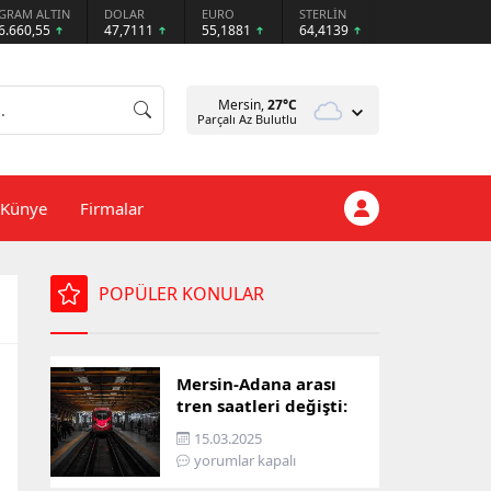
GRAM ALTIN
DOLAR
EURO
STERLİN
6.660,55
47,7111
55,1881
64,4139
Mersin,
27
°C
Parçalı Az Bulutlu
Künye
Firmalar
POPÜLER KONULAR
Mersin-Adana arası
tren saatleri değişti:
İşte yeni ulaşım listesi
15.03.2025
yorumlar kapalı