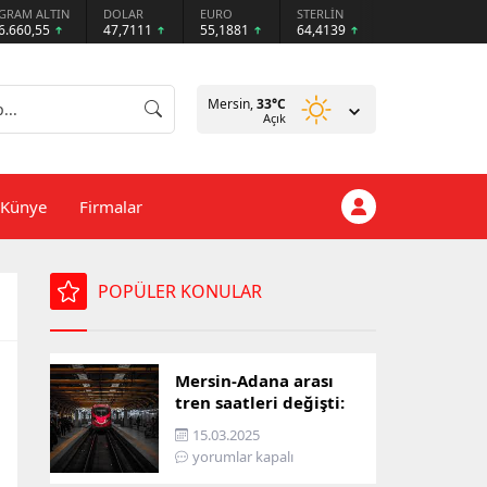
GRAM ALTIN
DOLAR
EURO
STERLİN
6.660,55
47,7111
55,1881
64,4139
Mersin,
33
°C
Açık
Künye
Firmalar
POPÜLER KONULAR
Mersin-Adana arası
tren saatleri değişti:
İşte yeni ulaşım listesi
15.03.2025
yorumlar kapalı