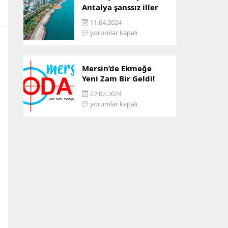
Antalya şanssız iller
arasına girdi: İşte
11.04.2024
sebebi…
yorumlar kapalı
Mersin’de Ekmeğe
Yeni Zam Bir Geldi!
İşte Mersin’in Zamlı
22.02.2024
Ekmek Fiyatı!
yorumlar kapalı