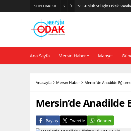
SON DAKİKA
Günlük Stil İçin Erkek Sneak
Ana Sayfa
Mersin Haber
Manşet
Gün
Anasayfa
Mersin Haber
Mersin’de Anadilde Eğitime
Mersin’de Anadilde E
Paylaş
Tweetle
Gönder