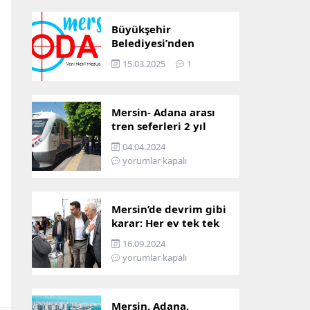
Büyükşehir
Belediyesi’nden
Mersin ve Adana arası
15.03.2025
1
ulaşım başladı
Mersin- Adana arası
tren seferleri 2 yıl
boyunca
04.04.2024
çalışmayacak
yorumlar kapalı
Mersin’de devrim gibi
karar: Her ev tek tek
incelenecek!
16.09.2024
yorumlar kapalı
Mersin, Adana,