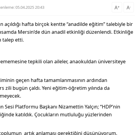
A
+
A
-
enleme: 05.04.2025 20:43
 açıldığı hafta birçok kentte “anadilde eğitim” talebiyle bir
kapsamda Mersin’de dün anadil etkinliği düzenlendi. Etkinliğe
 talep etti.
rememesine tepkili olan aileler, anaokuldan üniversiteye
eğitiminin geçen hafta tamamlanmasının ardından
s zili bugün çaldı. Yeni eğitim-öğretim yılında da
emeyecek.
ın Sesi Platformu Başkanı Nizamettin Yalçın; “HDP’nin
iğinde katıldık. Çocukların mutluluğu yüzlerinden
i toplumun
artık anlaması gerektiğini düşünüyorum.