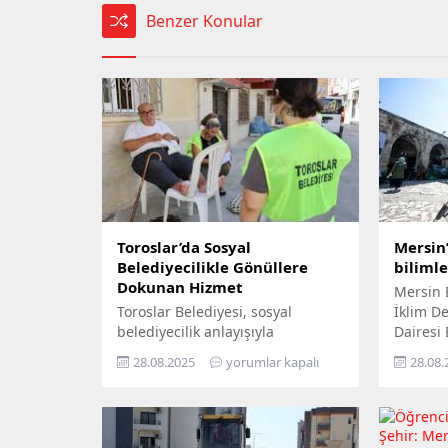
Benzer Konular
Toroslar’da Sosyal
Mersin’
Belediyecilikle Gönüllere
biliml
Dokunan Hizmet
Mersin 
Toroslar Belediyesi, sosyal
İklim Değ
belediyecilik anlayışıyla
Dairesi
vatandaşların gönüllerine
Yıl İkli
28.08.2025
yorumlar kapalı
28.08.
dokunmaya devam ediyor. İlçede
ziyaret 
yaşayan yaş almış vatandaşlar,
yurttaşı
özel gereksinimli bireyler ile gazi
‘Gökyüz
ve şehit aileleri, belediyenin
Yerde’ s