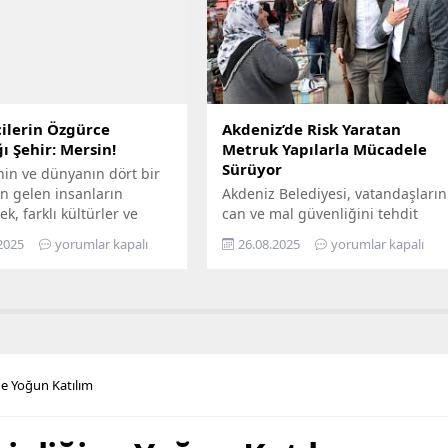
ir, Mersin’in ilçelerini
altyapısını bugünün ihtiyaçlarına
gezerek 7’den 70’e herkesi
uygun biçimde yenilerken,
buluşturuyor. Bilimi,
geleceğin artan taleplerine de
 her alanında
hazır hâle getiriyor Türkiye’nin
aştırmayı amaçlayan...
enerji dönüşümüne öncülük...
ilerin Özgürce
Akdeniz’de Risk Yaratan
ı Şehir: Mersin!
Metruk Yapılarla Mücadele
Sürüyor
nin ve dünyanın dört bir
n gelen insanların
Akdeniz Belediyesi, vatandaşların
ek, farklı kültürler ve
can ve mal güvenliğini tehdit
ın bir arada kardeşçe ve
eden, yarattığı görsel kirliliğin
2025
yorumlar kapalı
26.08.2025
yorumlar kapalı
erisinde yaşadığı Mersin,
yanı sıra kimi zaman sosyal
lerin de gözde kentlerinin
sorunlara da yol açan terk
yer alıyor. Mersin
edilmiş yapılarla mücadelesini
hir Belediye Başkanı
aralıksız sürdürüyor. Bugüne dek
eçer’in öncülüğünde
yüzlerce metruk yapının yıkımını
eçirilen hizmetler ile
yapan fen işleri ekipleri, son
ların maddi ve manevi
olarak Bahçe Mahallesi’nde,
ne Yoğun Katılım
nefes alabilmesine destek
sahiplerince terk edilmiş 2 katlı
hedefleyen Büyükşehir...
iki ayrı metruk yapının...