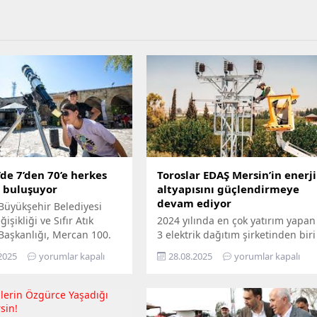
de 7’den 70’e herkes
Toroslar EDAŞ Mersin’in enerji
e buluşuyor
altyapısını güçlendirmeye
devam ediyor
Büyükşehir Belediyesi
işikliği ve Sıfır Atık
2024 yılında en çok yatırım yapan
 Başkanlığı, Mercan 100.
3 elektrik dağıtım şirketinden biri
m ve Çevre Bilim Merkezi’ni
olan Toroslar EDAŞ, 2025 yılının
2025
yorumlar kapalı
28.08.2025
yorumlar kapalı
edemeyenler için bilimi
ilk 6 ayında Türkiye’nin en
n ayağına götürüyor.
stratejik liman kentlerinden biri
ü Hepimizin, Bilim Her
Mersin’de gerçekleştirdiği 381
loganıyla yola çıkan
milyon TL’yi aşan yatırımla, enerji