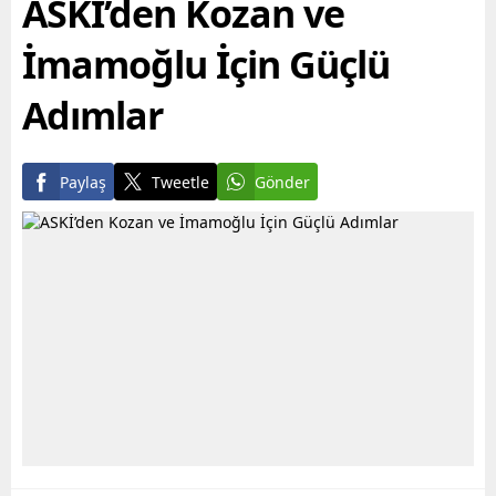
ASKİ’den Kozan ve
alabilmesine destek
yapının...
olmayı hedefleyen
İmamoğlu İçin Güçlü
Büyükşehir...
Adımlar
Paylaş
Tweetle
Gönder