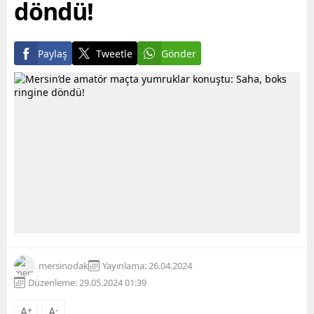
döndü!
Paylaş
Tweetle
Gönder
mersinodak
Yayınlama: 26.04.2024
Düzenleme: 29.05.2024 01:39
A
+
A
-