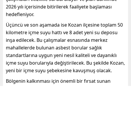
2026 yılı içerisinde bitirilerek faaliyete başlaması
hedefleniyor.
Üçüncü ve son aşamada ise Kozan ilçesine toplam 50
kilometre içme suyu hattı ve 8 adet yeni su deposu
inşa edilecek. Bu çalışmalar esnasında merkez
mahallelerde bulunan asbest borular sağlık
standartlarına uygun yeni nesil kaliteli ve dayanıklı
içme suyu borularıyla değiştirilecek. Bu şekilde Kozan,
yeni bir içme suyu şebekesine kavuşmuş olacak.
Bölgenin kalkınması için önemli bir fırsat sunan
Yedigöze İçme Suyu Projesi’nin hayata geçirilmesiyle
birlikte Kozan ve İmamoğlu ilçelerinin gelecekteki su
ihtiyaçlarına güvenilir ve uzun vadeli bir çözüm
sunulmuş olacak. Aynı zamanda ASKİ, modernize
edilen altyapı sayesinde gelecek nesillere sağlıklı bir
yaşam alanı bırakmayı hedefliyor.