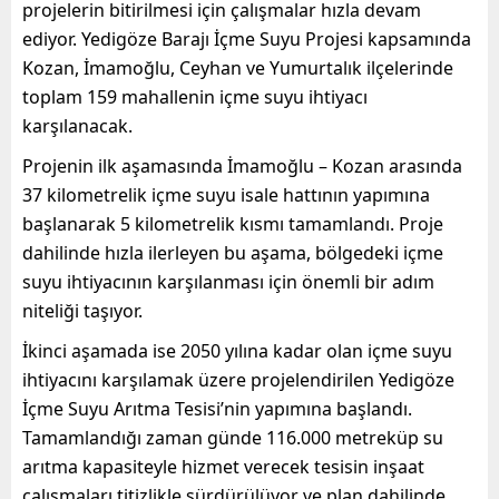
projelerin bitirilmesi için çalışmalar hızla devam
ediyor. Yedigöze Barajı İçme Suyu Projesi kapsamında
Kozan, İmamoğlu, Ceyhan ve Yumurtalık ilçelerinde
toplam 159 mahallenin içme suyu ihtiyacı
karşılanacak.
Projenin ilk aşamasında İmamoğlu – Kozan arasında
37 kilometrelik içme suyu isale hattının yapımına
başlanarak 5 kilometrelik kısmı tamamlandı. Proje
dahilinde hızla ilerleyen bu aşama, bölgedeki içme
suyu ihtiyacının karşılanması için önemli bir adım
niteliği taşıyor.
İkinci aşamada ise 2050 yılına kadar olan içme suyu
ihtiyacını karşılamak üzere projelendirilen Yedigöze
İçme Suyu Arıtma Tesisi’nin yapımına başlandı.
Tamamlandığı zaman günde 116.000 metreküp su
arıtma kapasiteyle hizmet verecek tesisin inşaat
çalışmaları titizlikle sürdürülüyor ve plan dahilinde