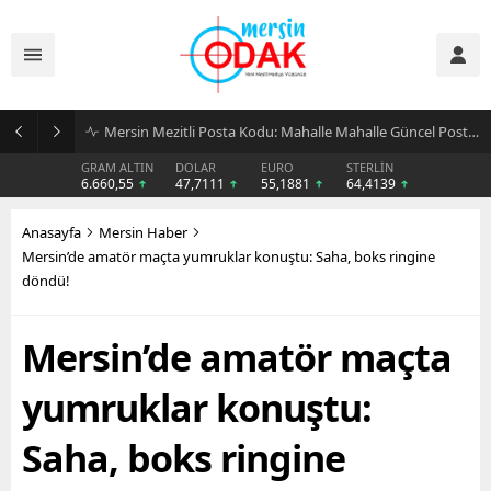
Günlük Stil İçin Erkek Sneaker Önerileri
GRAM ALTIN
DOLAR
EURO
STERLİN
6.660,55
47,7111
55,1881
64,4139
Anasayfa
Mersin Haber
Mersin’de amatör maçta yumruklar konuştu: Saha, boks ringine
döndü!
Mersin’de amatör maçta
yumruklar konuştu:
Saha, boks ringine