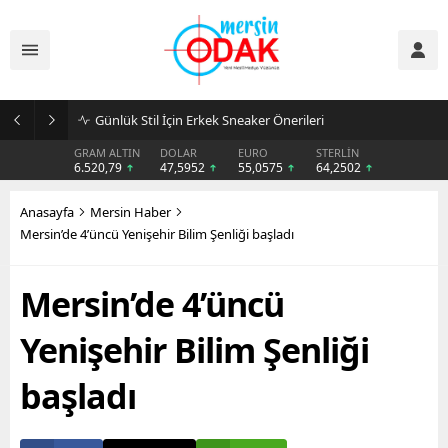
Günlük Stil İçin Erkek Sneaker Önerileri
GRAM ALTIN
DOLAR
EURO
STERLİN
6.520,79
47,5952
55,0575
64,2502
Anasayfa
Mersin Haber
Mersin’de 4’üncü Yenişehir Bilim Şenliği başladı
Mersin’de 4’üncü
Yenişehir Bilim Şenliği
başladı