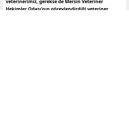
veterinerimiz, gerekse de Mersin Veteriner
Hekimler Odası’nın görevlendirdiği veteriner
hekimlerin bulunduğu ikinci bir atölyemizde de,
yine söyleşi tarzında bilgilendirme yapılacak”
diye
konuştu.
“Köpek eğitimiyle alakalı 2 gösterimiz
olacak”
Festival kapsamında sahipli hayvanlar için bir oyun
alanı oluşturulacağını ve festival alanına gelmek
isteyen hayvan sahiplerinin, köpeklerini kendi
kontrollerinde bu alan içerisinde oynatabileceklerini
söyleyen Yıkılmaz,
“Aynı alan içerisinde, köpek
eğitimiyle alakalı 2 gösterimiz olacak. Bunların