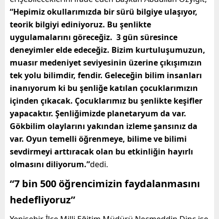
“Hepimiz okullarımızda bir sürü bilgiye ulaşıyor,
teorik bilgiyi ediniyoruz. Bu şenlikte
uygulamalarını göreceğiz. 3 gün süresince
deneyimler elde edeceğiz. Bizim kurtuluşumuzun,
muasır medeniyet seviyesinin üzerine çıkışımızın
tek yolu bilimdir, fendir. Geleceğin bilim insanları
inanıyorum ki bu şenliğe katılan çocuklarımızın
içinden çıkacak. Çocuklarımız bu şenlikte keşifler
yapacaktır. Şenliğimizde planetaryum da var.
Gökbilim olaylarını yakından izleme şansınız da
var. Oyun temelli öğrenmeye, bilime ve bilimi
sevdirmeyi arttıracak olan bu etkinliğin hayırlı
olmasını diliyorum.”
dedi.
“7 bin 500 öğrencimizin faydalanmasını
hedefliyoruz”
Yenişehir İlçe Milli Eğitim Müdürü Necmeddin Dinç ise