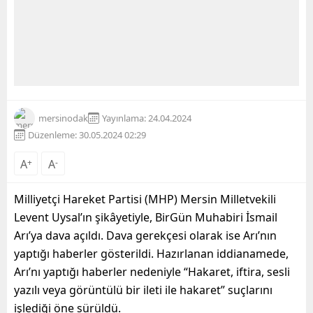
mersinodak
Yayınlama: 24.04.2024
Düzenleme: 30.05.2024 02:29
A
+
A
-
Milliyetçi Hareket Partisi (MHP) Mersin Milletvekili
Levent Uysal’ın şikâyetiyle, BirGün Muhabiri İsmail
Arı’ya dava açıldı. Dava gerekçesi olarak ise Arı’nın
yaptığı haberler gösterildi. Hazırlanan iddianamede,
Arı’nı yaptığı haberler nedeniyle “Hakaret, iftira, sesli
yazılı veya görüntülü bir ileti ile hakaret” suçlarını
işlediği öne sürüldü.