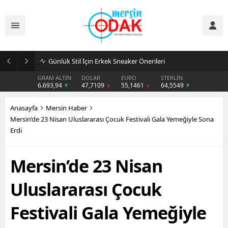
Günlük Stil İçin Erkek Sneaker Önerileri
GRAM ALTIN
DOLAR
EURO
STERLİN
6.693,94
47,7109
55,1461
64,5549
Anasayfa
Mersin Haber
Mersin’de 23 Nisan Uluslararası Çocuk Festivali Gala Yemeğiyle Sona
Erdi
Mersin’de 23 Nisan
Uluslararası Çocuk
Festivali Gala Yemeğiyle