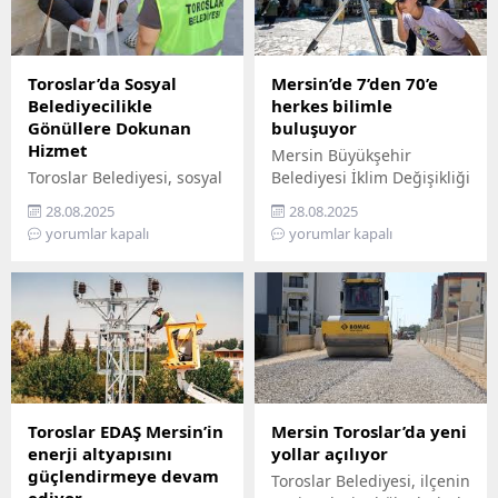
Toroslar’da Sosyal
Mersin’de 7’den 70’e
Belediyecilikle
herkes bilimle
Gönüllere Dokunan
buluşuyor
Hizmet
Mersin Büyükşehir
Toroslar Belediyesi, sosyal
Belediyesi İklim Değişikliği
belediyecilik anlayışıyla
ve Sıfır Atık Dairesi
28.08.2025
28.08.2025
vatandaşların gönüllerine
Başkanlığı, Mercan 100.
yorumlar kapalı
yorumlar kapalı
dokunmaya devam ediyor.
Yıl İklim ve Çevre Bilim
İlçede yaşayan yaş almış
Merkezi’ni ziyaret
vatandaşlar, özel
edemeyenler için bilimi
gereksinimli bireyler ile
yurttaşın ayağına
gazi ve şehit aileleri,
götürüyor. ‘Gökyüzü
belediyenin şefkatli elini
Hepimizin, Bilim Her
her zaman yanlarında
Yerde’ sloganıyla yola
hissediyor. Belediye Sosyal
çıkan Büyükşehir,
Destek Hizmetleri
Mersin’in ilçelerini tek tek
Toroslar EDAŞ Mersin’in
Mersin Toroslar’da yeni
Müdürlüğü’ne bağlı Şehit
gezerek 7’den 70’e herkesi
enerji altyapısını
yollar açılıyor
ve Gazi Şefliği ile Yaşlı ve
bilimle buluşturuyor.
güçlendirmeye devam
Toroslar Belediyesi, ilçenin
Engelli Şefliği, belli
Bilimi, hayatın her
ediyor