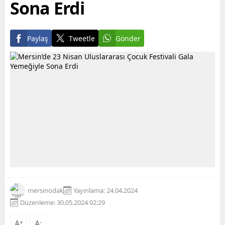
Sona Erdi
Paylaş
Tweetle
Gönder
mersinodak
Yayınlama: 24.04.2024
Düzenleme: 30.05.2024 02:29
A
+
A
-