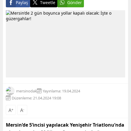
Paylaş
Tweetle
Gönder
mersinodak
Yayınlama: 19.04.2024
Düzenleme: 21.04.2024 19:08
A
+
A
-
Mersin’de 5’incisi yapılacak Yenişehir Triatlonu’nda