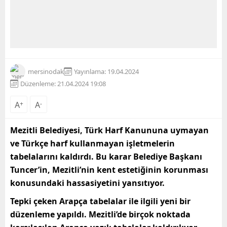
mersinodak
Yayınlama: 19.04.2024
Düzenleme: 21.04.2024 19:08
A
+
A
-
Mezitli Belediyesi, Türk Harf Kanununa uymayan
ve Türkçe harf kullanmayan işletmelerin
tabelalarını kaldırdı. Bu karar Belediye Başkanı
Tuncer’in, Mezitli’nin kent estetiğinin korunması
konusundaki hassasiyetini yansıtıyor.
Tepki çeken Arapça tabelalar ile ilgili yeni bir
düzenleme yapıldı. Mezitli’de birçok noktada