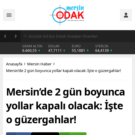
Günlük Stil İçin Erkek Sneaker Önerileri
GRAM ALTIN
DOLAR
EURO
STERLİN
6.660,55
47,7111
55,1881
64,4139
Anasayfa
Mersin Haber
Mersin’de 2 gün boyunca yollar kapalı olacak: İşte o güzergahlar!
Mersin’de 2 gün boyunca
yollar kapalı olacak: İşte
o güzergahlar!