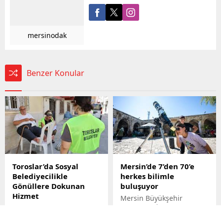
mersinodak
Benzer Konular
Toroslar’da Sosyal
Mersin’de 7’den 70’e
Belediyecilikle
herkes bilimle
Gönüllere Dokunan
buluşuyor
Hizmet
Mersin Büyükşehir
Toroslar Belediyesi, sosyal
Belediyesi İklim Değişikliği
belediyecilik anlayışıyla
ve Sıfır Atık Dairesi