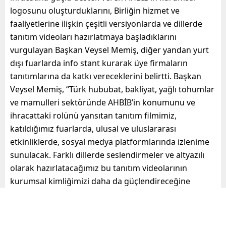
logosunu oluşturduklarını, Birliğin hizmet ve
faaliyetlerine ilişkin çeşitli versiyonlarda ve dillerde
tanıtım videoları hazırlatmaya başladıklarını
vurgulayan Başkan Veysel Memiş, diğer yandan yurt
dışı fuarlarda info stant kurarak üye firmaların
tanıtımlarına da katkı vereceklerini belirtti. Başkan
Veysel Memiş, “Türk hububat, bakliyat, yağlı tohumlar
ve mamulleri sektöründe AHBİB’in konumunu ve
ihracattaki rolünü yansıtan tanıtım filmimiz,
katıldığımız fuarlarda, ulusal ve uluslararası
etkinliklerde, sosyal medya platformlarında izlenime
sunulacak. Farklı dillerde seslendirmeler ve altyazılı
olarak hazırlatacağımız bu tanıtım videolarının
kurumsal kimliğimizi daha da güçlendireceğine
inanıyoruz. Daha sonra Birleşik Arap Emirlikleri’nin
Dubai kentinde 20-24 Şubat 2023 tarihleri arasında
düzenlenecek Gulfood Uluslararası Gıda Fuarı’nda da