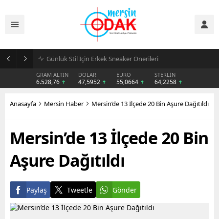
Günlük Stil İçin Erkek Sneaker Önerileri
GRAM ALTIN
DOLAR
EURO
STERLİN
6.528,76
47,5952
55,0664
64,2258
Anasayfa
Mersin Haber
Mersin’de 13 İlçede 20 Bin Aşure Dağıtıldı
Mersin’de 13 İlçede 20 Bin
Aşure Dağıtıldı
Paylaş
Tweetle
Gönder