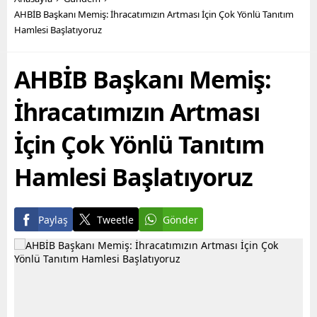
öncülüğünde hayata
ekipleri, son olarak Bahçe
AHBİB Başkanı Memiş: İhracatımızın Artması İçin Çok Yönlü Tanıtım
geçirilen hizmetler ile
Mahallesi’nde,
Hamlesi Başlatıyoruz
yurttaşların maddi ve
sahiplerince terk edilmiş 2
manevi olarak nefes
katlı iki ayrı metruk
alabilmesine destek
yapının...
AHBİB Başkanı Memiş:
olmayı hedefleyen
Büyükşehir...
İhracatımızın Artması
İçin Çok Yönlü Tanıtım
Hamlesi Başlatıyoruz
Paylaş
Tweetle
Gönder