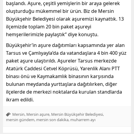
başlandı. Aşure
,
çeşitli yemişlerin bir araya gelerek
oluşturduğu mükemmel bir ürün.
Biz de Mersin
Büyükşehir Belediyesi olarak aşuremizi kaynattık. 13
ilçemizde toplam
20 bin paket aşureyi
hemşerilerimizle paylaş
tık
”
diye konuştu.
Büyükşehir’in aşure dağıtımları kapsamında
yer alan
Tarsus ve Çamlıyayla’da
da
vatandaşlara
4 bin 400 yüz
paket aşure ulaştırıldı.
Aşureler
Tarsus merkezde
Atatürk Caddesi Cetvel Köprüsü, Yarenlik Alanı PTT
binası önü ve Kaymakamlık binasının karşısında
bulunan meydanda
yurttaşlara dağıtılırken, diğer
ilçelerde de merkezi noktalarda kurulan
standlarda
ikram edildi.
,
,
,
Mersin
Mersin aşure
Mersin Büyükşehir Belediyesi
,
,
mersin gündem
mersin son dakika
muharrem ayı