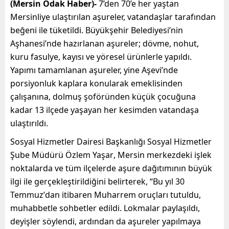
(Mersin Odak Haber)-
7’den 70’e her yaştan
Mersinliye ulaştırılan aşureler, vatandaşlar tarafından
beğeni ile tüketildi.
Büyükşehir Belediyesi’nin
Aşhanesi’nde
hazırlanan aşureler; dövme, nohut,
kuru fasulye, kayısı ve yöresel ürünlerle yapıldı.
Yapımı tamamlanan aşureler,
yine
Aşevi’nde
porsiyonluk kaplara konu
larak
emeklisinden
çalışanına, dolmuş şoföründen küçük çocuğuna
kadar 13 ilçede yaşayan her kesimden vatandaşa
ulaştırıldı.
Sosyal Hizmetler Dairesi Başkanlığı Sosyal Hizmetler
Şube Müdürü Özlem Yaşar
,
Mersin
merkezde
ki işlek
noktalarda ve tüm ilçelerde aşure dağıtımının büyük
ilgi ile gerçekleştirildiğini belirterek
,
“Bu yıl 30
Temmuz
’
dan itibaren
M
uharrem oruçları tutuldu
,
m
uhabbetle sohbetler edildi. Lokmalar paylaşıldı,
deyişler söylendi, ardından da aşureler yapılmaya