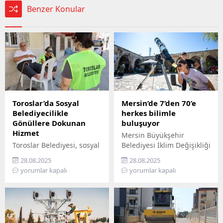
Benzer Konular
Toroslar’da Sosyal
Mersin’de 7’den 70’e
Belediyecilikle
herkes bilimle
Gönüllere Dokunan
buluşuyor
Hizmet
Mersin Büyükşehir
Toroslar Belediyesi, sosyal
Belediyesi İklim Değişikliği
belediyecilik anlayışıyla
ve Sıfır Atık Dairesi
28.08.2025
28.08.2025
vatandaşların gönüllerine
Başkanlığı, Mercan 100.
yorumlar kapalı
yorumlar kapalı
dokunmaya devam ediyor.
Yıl İklim ve Çevre Bilim
İlçede yaşayan yaş almış
Merkezi’ni ziyaret
vatandaşlar, özel
edemeyenler için bilimi
gereksinimli bireyler ile
yurttaşın ayağına
gazi ve şehit aileleri,
götürüyor. ‘Gökyüzü