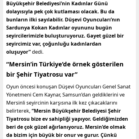
Büyükşehir Belediyesi’nin Kadınlar Günü
dolayısıyla pek çok kutlaması olacak. Bu da
bunların ilki sayılabilir. Düşevi Oyuncuları’nın
Sardunya Kokan Kadınlar oyununu bugün
seyircilerimizle buluşturuyoruz. Gayet güzel bir
seyircimiz var, çoğunluğu kadınlardan
oluşuyor”
dedi.
“Mersin’in Türkiye’de örnek gösterilen
bir Şehir Tiyatrosu var”
Oyun öncesi konuşan Düşevi Oyuncuları Genel Sanat
Yönetmeni Cem Kaynar, Samsun’dan geldiklerini ve
Mersinli seyircinin karşısına ilk kez çıkacaklarını
belirterek,
“Mersin Büyükşehir Belediyesi Şehir
Tiyatrosu bize ev sahipliği yapıyor. Geldiğimizden
beri de çok güzel ağırlanıyoruz. Mersin’de olmak
da bizim için büyük bir onur ve gurur. Çünkü