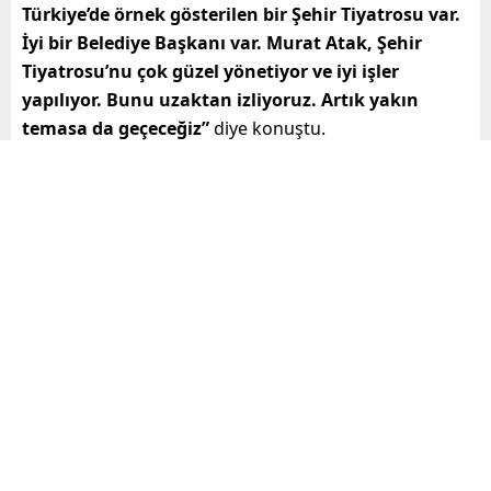
Türkiye’de örnek gösterilen bir Şehir Tiyatrosu var.
İyi bir Belediye Başkanı var. Murat Atak, Şehir
Tiyatrosu’nu çok güzel yönetiyor ve iyi işler
yapılıyor. Bunu uzaktan izliyoruz. Artık yakın
temasa da geçeceğiz”
diye konuştu.
“8 Mart Dünya Emekçi Kadınlar Günü
etkinlikleri sebebiyle bugün
Mersin’deyiz”
Oyundan da bahseden Kaynar,
“Sardunya Kokan
Kadınlar, Mine Engin Tekay’ın öykülerinden
derlenen, Jale Karabekir’in dramaturgisini yaptığı
bir oyun. Kadın öyküleri. Mine Hanım edebiyat
öğretim görevlisi. Bir kadın aktivist. Onun aynı
adlı kitabından 4 kadın hikayesi derledik ve 1 saat
seyirlik bir oyun yaptık. Ferda Kaynar oynuyor. 8
Mart Dünya Emekçi Kadınlar Günü etkinlikleri