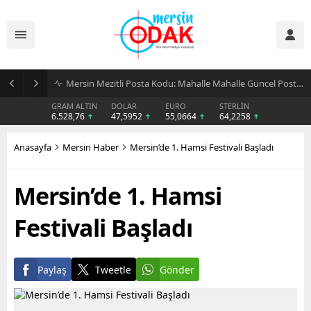
Günlük Stil İçin Erkek Sneaker Önerileri
GRAM ALTIN
DOLAR
EURO
STERLİN
6.528,76
47,5952
55,0664
64,2258
Anasayfa
Mersin Haber
Mersin’de 1. Hamsi Festivali Başladı
Mersin’de 1. Hamsi
Festivali Başladı
Paylaş
Tweetle
Gönder