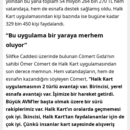
yılından bu yana toplam 54 milyon 264 bin 270 TL hem
vatandaşa, hem de esnafa destek sağlamış oldu. Halk
Kart uygulamasından kişi bazında ise bugüne kadar
329 bin 450 kişi faydalandı.
“Bu uygulama bir yaraya merhem
oluyor”
Silifke Caddesi üzerinde bulunan Cömert Gıda’nın
sahibi Ömer Cömert de Halk Kart uygulamasından
son derece memnun. Hem vatandaşların, hem de
esnafın kazandığını söyleyen Cömert,
“Halk Kart
uygulamasının 2 türlü avantajı var. Birincisi, yerel
esnafa avantajı var. İşimize bir hareket getirdi.
Büyük AVM’ler başta olmak üzere bir sürü
rakiplerimiz var. Halk Kart’ın oralarda geçmemesi
çok iyi. İkincisi, Halk Kart’tan faydalananlar için de
çok iyi. Çünkü insanlar kart sayesinde alışveriş