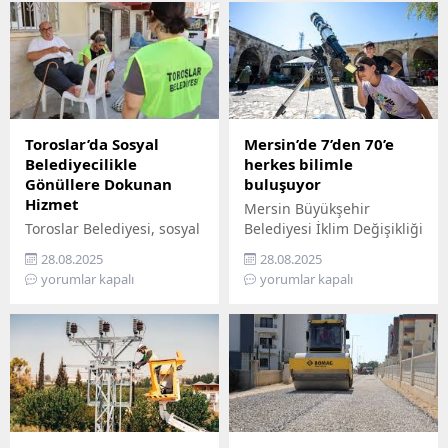
Toroslar’da Sosyal
Mersin’de 7’den 70’e
Belediyecilikle
herkes bilimle
Gönüllere Dokunan
buluşuyor
Hizmet
Mersin Büyükşehir
Toroslar Belediyesi, sosyal
Belediyesi İklim Değişikliği
belediyecilik anlayışıyla
ve Sıfır Atık Dairesi
28.08.2025
28.08.2025
vatandaşların gönüllerine
Başkanlığı, Mercan 100.
yorumlar kapalı
yorumlar kapalı
dokunmaya devam ediyor.
Yıl İklim ve Çevre Bilim
İlçede yaşayan yaş almış
Merkezi’ni ziyaret
vatandaşlar, özel
edemeyenler için bilimi
gereksinimli bireyler ile
yurttaşın ayağına
gazi ve şehit aileleri,
götürüyor. ‘Gökyüzü
belediyenin şefkatli elini
Hepimizin, Bilim Her
her zaman yanlarında
Yerde’ sloganıyla yola
hissediyor. Belediye Sosyal
çıkan Büyükşehir,