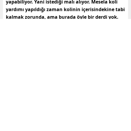
yapabiliyor. Yani istediği malı alıyor. Mesela koli
yardımı yapıldığı zaman kolinin içerisindekine tabi
kalmak zorunda, ama burada öyle bir derdi yok.
Alabileceği rakam belli; geliyor bakıyor, istediğini
seçiyor, istediğini alabiliyor. O bakımdan çok iyi bir
uygulama. Zincir marketlerin karşısında o kadar
çok zor durumda kalıyoruz ki; o kadar çok yere
girdiler ki her yerde varlar; ama bu uygulama hiç
olmazsa bir yaraya merhem oluyor”
dedi.
“Halk Kart sayesinde Mersin esnafı
kazanıyor”
Kuvayi Milliye Caddesi üzerinde bulunan Bilginler Gıda
da, Halk Kart uygulamasının geçerli olduğu
noktalardan biri. Sahibi Tamer Bilgin, Halk Kart
uygulamasını değerlendirerek,
“Çok güzel bir
uygulama. Vahap Bey’e teşekkür ediyoruz. Halk