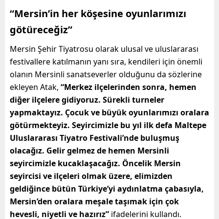
“Mersin’in her köşesine oyunlarımızı
götüreceğiz”
Mersin Şehir Tiyatrosu olarak ulusal ve uluslararası
festivallere katılmanın yanı sıra, kendileri için önemli
olanın Mersinli sanatseverler olduğunu da sözlerine
ekleyen Atak,
“Merkez ilçelerinden sonra, hemen
diğer ilçelere gidiyoruz. Sürekli turneler
yapmaktayız. Çocuk ve büyük oyunlarımızı oralara
götürmekteyiz. Seyircimizle bu yıl ilk defa Maltepe
Uluslararası Tiyatro Festivali’nde buluşmuş
olacağız. Gelir gelmez de hemen Mersinli
seyircimizle kucaklaşacağız. Öncelik Mersin
seyircisi ve ilçeleri olmak üzere, elimizden
geldiğince bütün Türkiye’yi aydınlatma çabasıyla,
Mersin’den oralara meşale taşımak için çok
hevesli, niyetli ve hazırız”
ifadelerini kullandı.