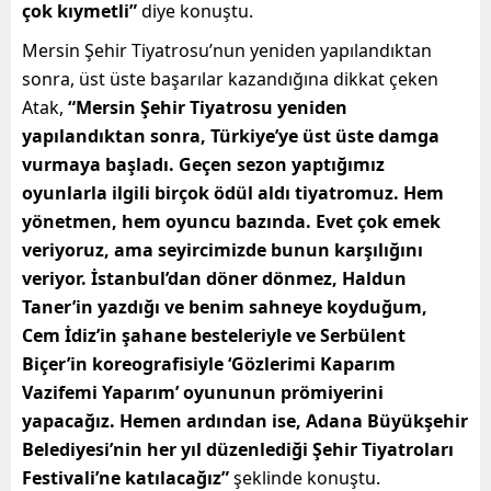
çok kıymetli”
diye konuştu.
Mersin Şehir Tiyatrosu’nun yeniden yapılandıktan
sonra, üst üste başarılar kazandığına dikkat çeken
Atak,
“Mersin Şehir Tiyatrosu yeniden
yapılandıktan sonra, Türkiye’ye üst üste damga
vurmaya başladı. Geçen sezon yaptığımız
oyunlarla ilgili birçok ödül aldı tiyatromuz. Hem
yönetmen, hem oyuncu bazında. Evet çok emek
veriyoruz, ama seyircimizde bunun karşılığını
veriyor. İstanbul’dan döner dönmez, Haldun
Taner’in yazdığı ve benim sahneye koyduğum,
Cem İdiz’in şahane besteleriyle ve Serbülent
Biçer’in koreografisiyle ‘Gözlerimi Kaparım
Vazifemi Yaparım’ oyununun prömiyerini
yapacağız. Hemen ardından ise, Adana Büyükşehir
Belediyesi’nin her yıl düzenlediği Şehir Tiyatroları
Festivali’ne katılacağız”
şeklinde konuştu.