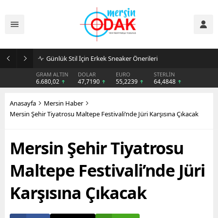
Günlük Stil İçin Erkek Sneaker Önerileri
GRAM ALTIN
DOLAR
EURO
STERLİN
6.680,02
47,7190
55,2239
64,4848
Anasayfa
Mersin Haber
Mersin Şehir Tiyatrosu Maltepe Festivali’nde Jüri Karşısına Çıkacak
Mersin Şehir Tiyatrosu
Maltepe Festivali’nde Jüri
Karşısına Çıkacak