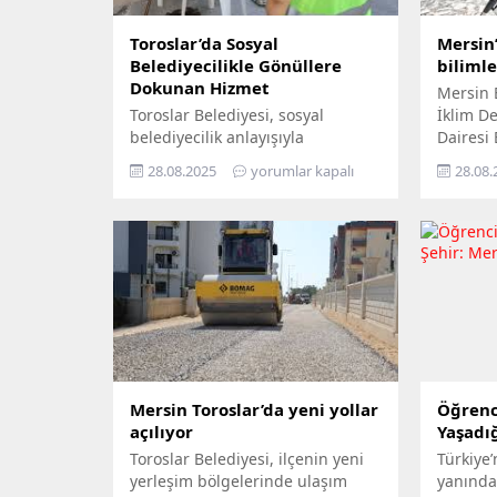
Toroslar’da Sosyal
Mersin’
Belediyecilikle Gönüllere
biliml
Dokunan Hizmet
Mersin 
Toroslar Belediyesi, sosyal
İklim Değ
belediyecilik anlayışıyla
Dairesi
vatandaşların gönüllerine
Yıl İkli
28.08.2025
yorumlar kapalı
28.08.
dokunmaya devam ediyor. İlçede
ziyaret 
yaşayan yaş almış vatandaşlar,
yurttaşı
özel gereksinimli bireyler ile gazi
‘Gökyüz
ve şehit aileleri, belediyenin
Yerde’ s
şefkatli elini her zaman
Büyükşeh
yanlarında hissediyor. Belediye
tek tek 
Sosyal Destek Hizmetleri
bilimle 
Müdürlüğü’ne bağlı Şehit ve Gazi
hayatın
Şefliği ile Yaşlı ve Engelli Şefliği,
yaygınl
belli periyotlarla ev ziyaretleri
gerçekleştiriyor....
Mersin Toroslar’da yeni yollar
Öğrenc
açılıyor
Yaşadığ
Toroslar Belediyesi, ilçenin yeni
Türkiye’
yerleşim bölgelerinde ulaşım
yanında