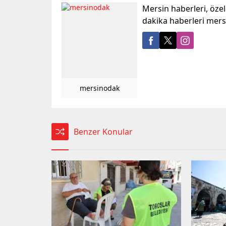
Mersin haberleri, öze
dakika haberleri mer
mersinodak
Benzer Konular