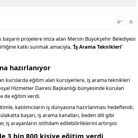
A
+
A
-
k başarılı projelere imza atan Mersin Büyükşehir Belediyesi
lirliğine katkı sunmak amacıyla,
‘İş Arama Teknikleri’
na hazırlanıyor
kurslarda eğitim alan kursiyerlere, iş arama teknikleri
osyal Hizmetler Dairesi Başkanlığı bünyesinde kurulan
e de eğitim verdi.
timle, katılımcıların iş dünyasına hazırlanması hedeflendi.
katta başarı, iş arama kanalları, beden dili gibi
, iş arayanların istihdam edilebilirliklerini artırıyor.
e 3 bin 800 kişiye eğitim verdi