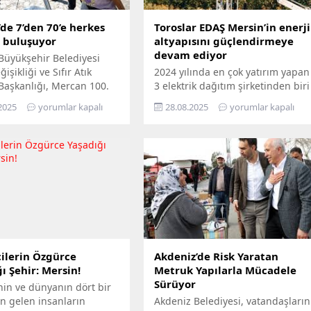
de 7’den 70’e herkes
Toroslar EDAŞ Mersin’in enerji
e buluşuyor
altyapısını güçlendirmeye
devam ediyor
Büyükşehir Belediyesi
işikliği ve Sıfır Atık
2024 yılında en çok yatırım yapan
 Başkanlığı, Mercan 100.
3 elektrik dağıtım şirketinden biri
m ve Çevre Bilim Merkezi’ni
olan Toroslar EDAŞ, 2025 yılının
2025
yorumlar kapalı
28.08.2025
yorumlar kapalı
edemeyenler için bilimi
ilk 6 ayında Türkiye’nin en
n ayağına götürüyor.
stratejik liman kentlerinden biri
ü Hepimizin, Bilim Her
Mersin’de gerçekleştirdiği 381
loganıyla yola çıkan
milyon TL’yi aşan yatırımla, enerji
ir, Mersin’in ilçelerini
altyapısını bugünün ihtiyaçlarına
gezerek 7’den 70’e herkesi
uygun biçimde yenilerken,
buluşturuyor. Bilimi,
geleceğin artan taleplerine de
 her alanında
hazır hâle getiriyor Türkiye’nin
aştırmayı amaçlayan...
enerji dönüşümüne öncülük...
ilerin Özgürce
Akdeniz’de Risk Yaratan
ı Şehir: Mersin!
Metruk Yapılarla Mücadele
Sürüyor
nin ve dünyanın dört bir
n gelen insanların
Akdeniz Belediyesi, vatandaşların