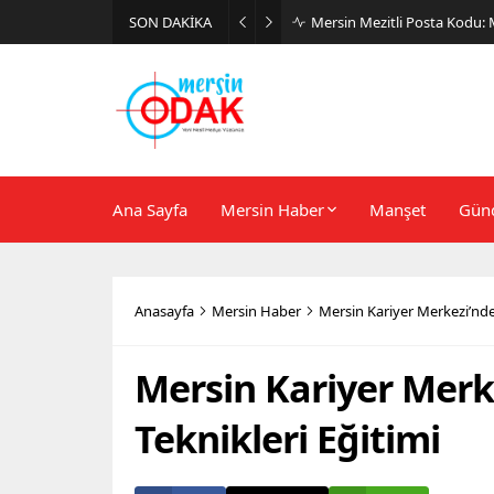
SON DAKİKA
Günlük Stil İçin Erkek Sneak
Ana Sayfa
Mersin Haber
Manşet
Gün
Anasayfa
Mersin Haber
Mersin Kariyer Merkezi’nden
Mersin Kariyer Merke
Teknikleri Eğitimi