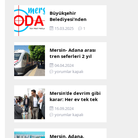
Büyükşehir
Belediyesi’nden
Mersin ve Adana arası
15.03.2025
1
ulaşım başladı
Mersin- Adana arası
tren seferleri 2 yıl
boyunca
04.04.2024
çalışmayacak
yorumlar kapalı
Mersin’de devrim gibi
karar: Her ev tek tek
incelenecek!
16.09.2024
yorumlar kapalı
Mersin, Adana,