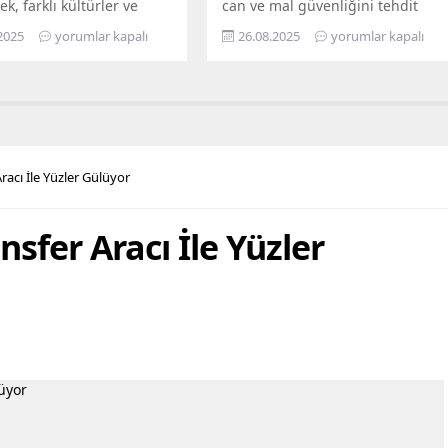
ek, farklı kültürler ve
can ve mal güvenliğini tehdit
ın bir arada kardeşçe ve
eden, yarattığı görsel kirliliğin
2025
yorumlar kapalı
26.08.2025
yorumlar kapalı
erisinde yaşadığı Mersin,
yanı sıra kimi zaman sosyal
lerin de gözde kentlerinin
sorunlara da yol açan terk
yer alıyor. Mersin
edilmiş yapılarla mücadelesini
hir Belediye Başkanı
aralıksız sürdürüyor. Bugüne dek
eçer’in öncülüğünde
yüzlerce metruk yapının yıkımını
eçirilen hizmetler ile
yapan fen işleri ekipleri, son
ların maddi ve manevi
olarak Bahçe Mahallesi’nde,
racı İle Yüzler Gülüyor
nefes alabilmesine destek
sahiplerince terk edilmiş 2 katlı
hedefleyen Büyükşehir...
iki ayrı metruk yapının...
nsfer Aracı İle Yüzler