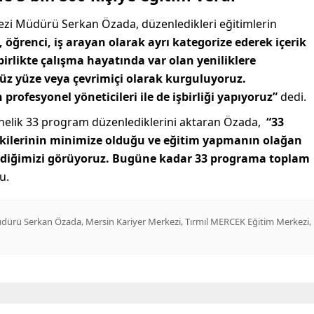
ezi Müdürü Serkan Özada, düzenledikleri eğitimlerin
, öğrenci, iş arayan olarak ayrı kategorize ederek içerik
birlikte çalışma hayatında var olan yeniliklere
yüz yüze veya çevrimiçi olarak kurguluyoruz.
profesyonel yöneticileri ile de işbirliği yapıyoruz”
dedi.
nelik 33 program düzenlediklerini aktaran Özada,
“33
tkilerinin minimize olduğu ve eğitim yapmanın olağan
irdiğimizi görüyoruz. Bugüne kadar 33 programa toplam
u.
,
,
,
üdürü Serkan Özada
Mersin Kariyer Merkezi
Tırmıl MERCEK Eğitim Merkezi