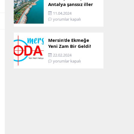
Antalya şanssız iller
arasına girdi: İşte
11.04.2024
sebebi…
yorumlar kapalı
Mersin’de Ekmeğe
Yeni Zam Bir Geldi!
İşte Mersin’in Zamlı
22.02.2024
Ekmek Fiyatı!
yorumlar kapalı