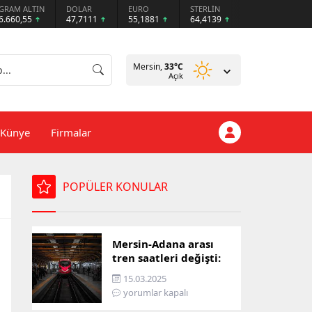
GRAM ALTIN
DOLAR
EURO
STERLİN
6.660,55
47,7111
55,1881
64,4139
Mersin,
33
°C
Açık
Künye
Firmalar
POPÜLER KONULAR
Mersin-Adana arası
tren saatleri değişti:
İşte yeni ulaşım listesi
15.03.2025
yorumlar kapalı