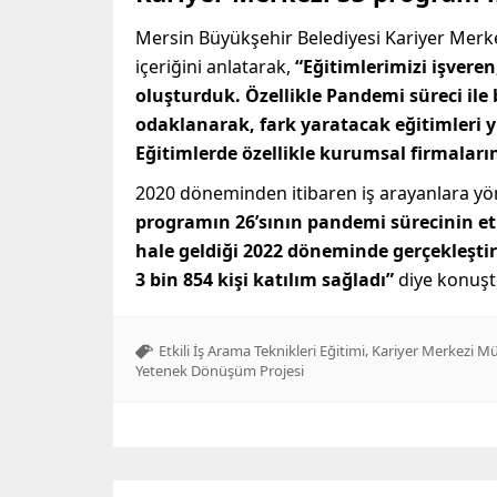
Mersin Büyükşehir Belediyesi Kariyer Merk
içeriğini anlatarak,
“Eğitimlerimizi işveren
oluşturduk. Özellikle Pandemi süreci ile 
odaklanarak, fark yaratacak eğitimleri 
Eğitimlerde özellikle kurumsal firmaların 
2020 döneminden itibaren iş arayanlara yö
programın 26’sının pandemi sürecinin e
hale geldiği 2022 döneminde gerçekleşt
3 bin 854 kişi katılım sağladı”
diye konuşt
,
Etkili İş Arama Teknikleri Eğitimi
Kariyer Merkezi M
Yetenek Dönüşüm Projesi