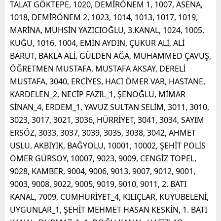
TALAT GÖKTEPE, 1020, DEMİRÖNEM 1, 1007, ASENA,
1018, DEMİRÖNEM 2, 1023, 1014, 1013, 1017, 1019,
MARİNA, MUHSİN YAZICIOĞLU, 3.KANAL, 1024, 1005,
KUĞU, 1016, 1004, EMİN AYDIN, ÇUKUR ALİ, ALİ
BARUT, BAKLA ALİ, GÜLDEN AĞA, MUHAMMED ÇAVUŞ,
ÖĞRETMEN MUSTAFA, MUSTAFA AKSAY, DERELİ
MUSTAFA, 3040, ERCİYES, HACI ÖMER VAR, HASTANE,
KARDELEN_2, NECİP FAZIL_1, ŞENOĞLU, MİMAR
SİNAN_4, ERDEM_1, YAVUZ SULTAN SELİM, 3011, 3010,
3023, 3017, 3021, 3036, HÜRRİYET, 3041, 3034, SAYIM
ERSÖZ, 3033, 3037, 3039, 3035, 3038, 3042, AHMET
USLU, AKBIYIK, BAĞYOLU, 10001, 10002, ŞEHİT POLİS
ÖMER GÜRSOY, 10007, 9023, 9009, CENGİZ TOPEL,
9028, KAMBER, 9004, 9006, 9013, 9007, 9012, 9001,
9003, 9008, 9022, 9005, 9019, 9010, 9011, 2. BATI
KANAL, 7009, CUMHURİYET_4, KILIÇLAR, KUYUBELENİ,
UYGUNLAR_1, ŞEHİT MEHMET HASAN KESKİN, 1. BATI