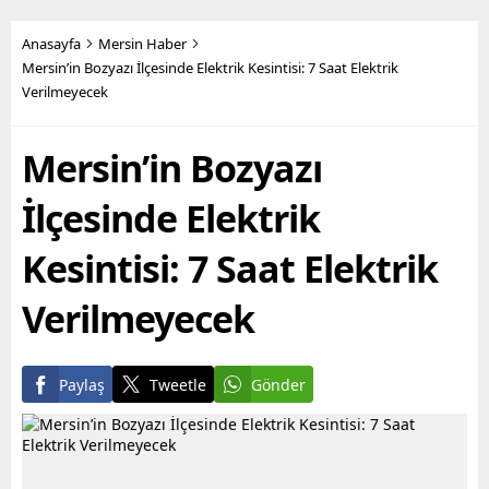
Büyükşehir Belediye
yüzlerce metruk yapının
Başkanı Vahap Seçer’in
yıkımını yapan fen işleri
Anasayfa
Mersin Haber
öncülüğünde hayata
ekipleri, son olarak Bahçe
Mersin’in Bozyazı İlçesinde Elektrik Kesintisi: 7 Saat Elektrik
geçirilen hizmetler ile
Mahallesi’nde,
Verilmeyecek
yurttaşların maddi ve
sahiplerince terk edilmiş 2
manevi olarak nefes
katlı iki ayrı metruk
alabilmesine destek
yapının...
Mersin’in Bozyazı
olmayı hedefleyen
Büyükşehir...
İlçesinde Elektrik
Kesintisi: 7 Saat Elektrik
Verilmeyecek
Paylaş
Tweetle
Gönder