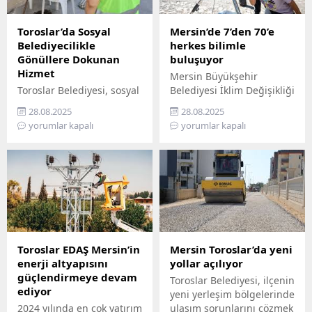
Toroslar’da Sosyal
Mersin’de 7’den 70’e
Belediyecilikle
herkes bilimle
Gönüllere Dokunan
buluşuyor
Hizmet
Mersin Büyükşehir
Toroslar Belediyesi, sosyal
Belediyesi İklim Değişikliği
belediyecilik anlayışıyla
ve Sıfır Atık Dairesi
28.08.2025
28.08.2025
vatandaşların gönüllerine
Başkanlığı, Mercan 100.
yorumlar kapalı
yorumlar kapalı
dokunmaya devam ediyor.
Yıl İklim ve Çevre Bilim
İlçede yaşayan yaş almış
Merkezi’ni ziyaret
vatandaşlar, özel
edemeyenler için bilimi
gereksinimli bireyler ile
yurttaşın ayağına
gazi ve şehit aileleri,
götürüyor. ‘Gökyüzü
belediyenin şefkatli elini
Hepimizin, Bilim Her
her zaman yanlarında
Yerde’ sloganıyla yola
hissediyor. Belediye Sosyal
çıkan Büyükşehir,
Destek Hizmetleri
Mersin’in ilçelerini tek tek
Toroslar EDAŞ Mersin’in
Mersin Toroslar’da yeni
Müdürlüğü’ne bağlı Şehit
gezerek 7’den 70’e herkesi
enerji altyapısını
yollar açılıyor
ve Gazi Şefliği ile Yaşlı ve
bilimle buluşturuyor.
güçlendirmeye devam
Toroslar Belediyesi, ilçenin
Engelli Şefliği, belli
Bilimi, hayatın her
ediyor
yeni yerleşim bölgelerinde
periyotlarla ev ziyaretleri
alanında yaygınlaştırmayı
2024 yılında en çok yatırım
ulaşım sorunlarını çözmek