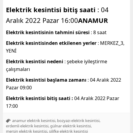
Elektrik kesintisi bitiş saati
: 04
Aralık 2022 Pazar 16:00
ANAMUR
Elektrik kesintisinin tahmini süresi
: 8 saat
Elektrik kesintisinden etkilenen yerler
: MERKEZ_3,
YENİ
Elektrik kesintisi nedeni
: şebeke iyileştirme
çalışmaları
Elektrik kesintisi başlama zamanı
: 04 Aralık 2022
Pazar 09:00
Elektrik kesintisi bitiş saati :
04 Aralık 2022 Pazar
17:00
,
,
anamur elektrik kesintisi
bozyazı elektrik kesintisi
,
,
erdemli elektrik kesintisi
gülnar elektrik kesintisi
,
mersin elektrik kesintisi
silifke elektrik kesintisi