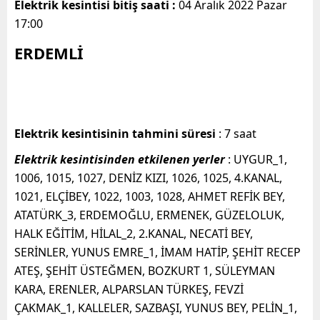
Elektrik kesintisi bitiş saati :
04 Aralık 2022 Pazar
17:00
ERDEMLİ
Elektrik kesintisinin tahmini süresi
: 7 saat
Elektrik kesintisinden etkilenen yerler
: UYGUR_1,
1006, 1015, 1027, DENİZ KIZI, 1026, 1025, 4.KANAL,
1021, ELÇİBEY, 1022, 1003, 1028, AHMET REFİK BEY,
ATATÜRK_3, ERDEMOĞLU, ERMENEK, GÜZELOLUK,
HALK EĞİTİM, HİLAL_2, 2.KANAL, NECATİ BEY,
SERİNLER, YUNUS EMRE_1, İMAM HATİP, ŞEHİT RECEP
ATEŞ, ŞEHİT ÜSTEĞMEN, BOZKURT 1, SÜLEYMAN
KARA, ERENLER, ALPARSLAN TÜRKEŞ, FEVZİ
ÇAKMAK_1, KALLELER, SAZBAŞI, YUNUS BEY, PELİN_1,