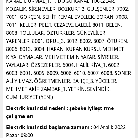
KANAL, DURMAZ_1, 1. DOĞU KANAL, HAFIZLAR,
KOZALIK, ŞİRİNEVLER, BOZKURT 2, GÜLŞENLER, 7002,
7001, GÖKÇEN, ŞEHİT KEMAL EVDİLEK, BORAN, 7008,
7011, KELLER, PELİT, CEZAEVİ, LALELİ, 8011, BELEN,
8008, TOLLULAR, ÖZTÜRKLER, GÜNEYLİLER,
YARENLER, 8001, OKUL_3, 8012, 8002, 8007, ÖTÜKEN,
8006, 8013, 8004, HAKAN, KURAN KURSU, MEHMET
KİYA, OYMALAR, MEHMET EMİN YAZAR, SİVRİLER,
YAYLALAR, ÖZSEZERLER, 6004, HALİL KİYA_1, 6002,
6003, 6001, 6005, 6009, 6006, 6010, 6007, 6008, SONER
ALİ YILMAZ, ÖĞRETMENLER, BAHÇE_3, YÜCELER,
MEHMET AKİF, ZAMBAK_1, YETKİN, SEVİNDİK,
CUMHURİYET (YENİ)
Elektrik kesintisi nedeni
:
şebeke iyileştirme
çalışmaları
Elektrik kesintisi başlama zamanı
: 04 Aralık 2022
Pazar 09:00