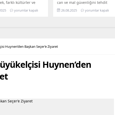
ek, farklı kültürler ve
can ve mal güvenliğini tehdit
ın bir arada kardeşçe ve
eden, yarattığı görsel kirliliğin
2025
yorumlar kapalı
26.08.2025
yorumlar kapalı
erisinde yaşadığı Mersin,
yanı sıra kimi zaman sosyal
lerin de gözde kentlerinin
sorunlara da yol açan terk
yer alıyor. Mersin
edilmiş yapılarla mücadelesini
hir Belediye Başkanı
aralıksız sürdürüyor. Bugüne dek
eçer’in öncülüğünde
yüzlerce metruk yapının yıkımını
eçirilen hizmetler ile
yapan fen işleri ekipleri, son
ların maddi ve manevi
olarak Bahçe Mahallesi’nde,
çisi Huynen’den Başkan Seçer’e Ziyaret
nefes alabilmesine destek
sahiplerince terk edilmiş 2 katlı
hedefleyen Büyükşehir...
iki ayrı metruk yapının...
Büyükelçisi Huynen’den
et