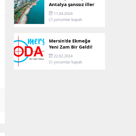
Antalya şanssız iller
arasına girdi: İşte
11.04.2024
sebebi…
yorumlar kapalı
Mersin’de Ekmeğe
Yeni Zam Bir Geldi!
İşte Mersin’in Zamlı
22.02.2024
Ekmek Fiyatı!
yorumlar kapalı