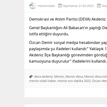
mersinodak
Yayınlama: 21.03.2022
Düz
Demokrasi ve Atılım Partisi (DEVA) Akdeniz İ
Genel Başkanlığını Ali Babacan’ın yaptığı D
istifa ettiğini duyurdu.
Özcan Demir sosyal medya hesabından yaptığı 
paylaşımda şu ifadeleri kullandı:” Yaklaşık
Akdeniz İlçe Başkanlığı görevimden görd
kamuoyuna duyurulur” ifadelerini kullandı.
,
,
,
deva akdeniz
Mersin
Mersin deva
Mersin deva isti
,
,
mersin odak haber
mersin son dakika 2022
Özcan dem