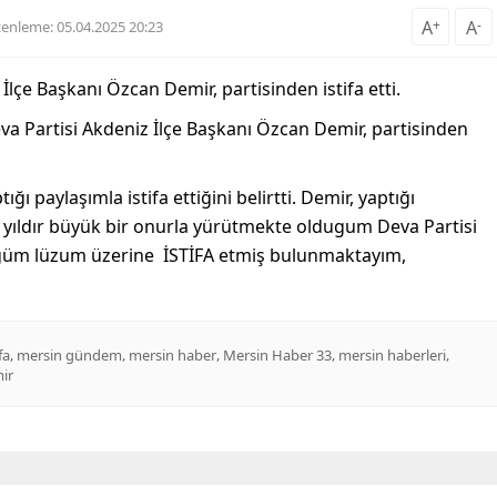
A
+
A
-
enleme: 05.04.2025 20:23
lçe Başkanı Özcan Demir, partisinden istifa etti.
eva Partisi Akdeniz İlçe Başkanı Özcan Demir, partisinden
paylaşımla istifa ettiğini belirtti. Demir, yaptığı
 1 yıldır büyük bir onurla yürütmekte oldugum Deva Partisi
üğüm lüzum üzerine
İSTİFA etmiş bulunmaktayım,
,
,
,
,
,
fa
mersin gündem
mersin haber
Mersin Haber 33
mersin haberleri
ir