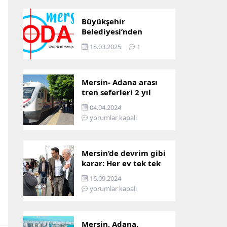
Büyükşehir
Belediyesi’nden
Mersin ve Adana arası
15.03.2025
1
ulaşım başladı
Mersin- Adana arası
tren seferleri 2 yıl
boyunca
04.04.2024
çalışmayacak
yorumlar kapalı
Mersin’de devrim gibi
karar: Her ev tek tek
incelenecek!
16.09.2024
yorumlar kapalı
Mersin, Adana,