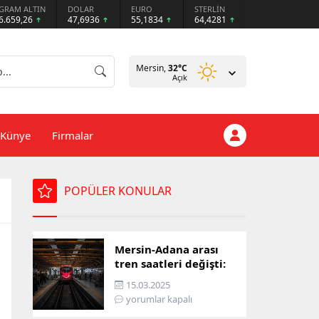
GRAM ALTIN
DOLAR
EURO
STERLİN
6.659,26
47,6936
55,1834
64,4281
Mersin,
32
°C
Açık
Künye
Firmalar
POPÜLER KONULAR
Mersin-Adana arası
tren saatleri değişti:
İşte yeni ulaşım listesi
15.03.2025
yorumlar kapalı