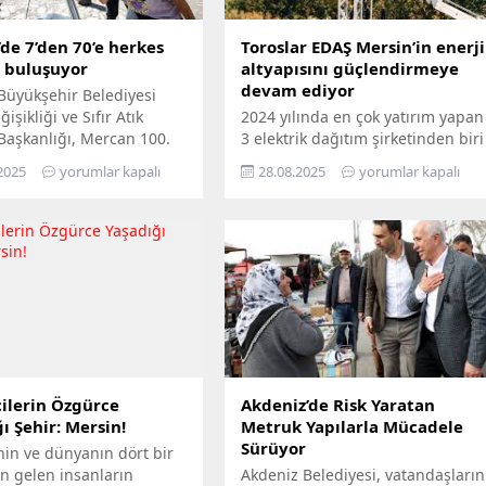
de 7’den 70’e herkes
Toroslar EDAŞ Mersin’in enerji
e buluşuyor
altyapısını güçlendirmeye
devam ediyor
Büyükşehir Belediyesi
işikliği ve Sıfır Atık
2024 yılında en çok yatırım yapan
 Başkanlığı, Mercan 100.
3 elektrik dağıtım şirketinden biri
m ve Çevre Bilim Merkezi’ni
olan Toroslar EDAŞ, 2025 yılının
2025
yorumlar kapalı
28.08.2025
yorumlar kapalı
edemeyenler için bilimi
ilk 6 ayında Türkiye’nin en
n ayağına götürüyor.
stratejik liman kentlerinden biri
ü Hepimizin, Bilim Her
Mersin’de gerçekleştirdiği 381
loganıyla yola çıkan
milyon TL’yi aşan yatırımla, enerji
ir, Mersin’in ilçelerini
altyapısını bugünün ihtiyaçlarına
gezerek 7’den 70’e herkesi
uygun biçimde yenilerken,
buluşturuyor. Bilimi,
geleceğin artan taleplerine de
 her alanında
hazır hâle getiriyor Türkiye’nin
aştırmayı amaçlayan...
enerji dönüşümüne öncülük...
ilerin Özgürce
Akdeniz’de Risk Yaratan
ı Şehir: Mersin!
Metruk Yapılarla Mücadele
Sürüyor
nin ve dünyanın dört bir
n gelen insanların
Akdeniz Belediyesi, vatandaşların