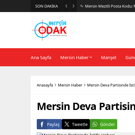
SON DAKİKA
Günlük Stil İçin Erkek Sneak
Ana Sayfa
Mersin Haber
Manşet
Gün
Anasayfa
Mersin Haber
Mersin Deva Partisinde İsti
Mersin Deva Partisin
Paylaş
Tweetle
Gönder