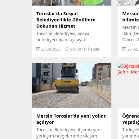
Toroslar’da Sosyal
Mersin’
Belediyecilikle Gönüllere
biliml
Dokunan Hizmet
Mersin 
Toroslar Belediyesi, sosyal
İklim Değ
belediyecilik anlayışıyla
Dairesi
vatandaşların gönüllerine
Yıl İkli
28.08.2025
yorumlar kapalı
28.08.
dokunmaya devam ediyor. İlçede
ziyaret 
yaşayan yaş almış vatandaşlar,
yurttaşı
özel gereksinimli bireyler ile gazi
‘Gökyüz
ve şehit aileleri, belediyenin
Yerde’ s
şefkatli elini her zaman
Büyükşeh
yanlarında hissediyor. Belediye
tek tek 
Sosyal Destek Hizmetleri
bilimle 
Müdürlüğü’ne bağlı Şehit ve Gazi
hayatın
Şefliği ile Yaşlı ve Engelli Şefliği,
yaygınl
belli periyotlarla ev ziyaretleri
gerçekleştiriyor....
Mersin Toroslar’da yeni yollar
Öğrenc
açılıyor
Yaşadığ
Toroslar Belediyesi, ilçenin yeni
Türkiye’
yerleşim bölgelerinde ulaşım
yanında