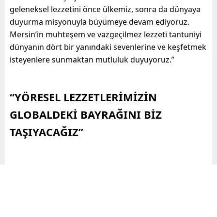
geleneksel lezzetini önce ülkemiz, sonra da dünyaya
duyurma misyonuyla büyümeye devam ediyoruz.
Mersin’in muhteşem ve vazgeçilmez lezzeti tantuniyi
dünyanın dört bir yanındaki sevenlerine ve keşfetmek
isteyenlere sunmaktan mutluluk duyuyoruz.”
“YÖRESEL LEZZETLERİMİZİN
GLOBALDEKİ BAYRAĞINI BİZ
TAŞIYACAĞIZ”
Ayla Tantuni Kurucusu Rıza Şimşek, “İzmir’de başlayan
serüvenimize kısa sürede İstanbul’u ekledik. Şu an iki
şehrin de gözde semtlerinde 8 şubemizle hizmet
veriyoruz. Her bir şubemizdeki faaliyetlerimizi,