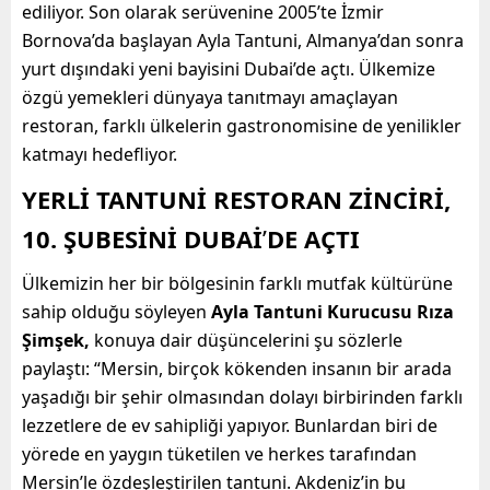
ediliyor. Son olarak serüvenine 2005’te İzmir
Bornova’da başlayan Ayla Tantuni, Almanya’dan sonra
yurt dışındaki yeni bayisini Dubai’de açtı. Ülkemize
özgü yemekleri dünyaya tanıtmayı amaçlayan
restoran, farklı ülkelerin gastronomisine de yenilikler
katmayı hedefliyor.
YERLİ TANTUNİ RESTORAN ZİNCİRİ,
10. ŞUBESİNİ DUBAİ
’
DE AÇTI
Ülkemizin her bir bölgesinin farklı mutfak kültürüne
sahip olduğu söyleyen
Ayla Tantuni Kurucusu Rıza
Şimşek,
konuya dair düşüncelerini şu sözlerle
paylaştı: “Mersin, birçok kökenden insanın bir arada
yaşadığı bir şehir olmasından dolayı birbirinden farklı
lezzetlere de ev sahipliği yapıyor. Bunlardan biri de
yörede en yaygın tüketilen ve herkes tarafından
Mersin’le özdeşleştirilen tantuni. Akdeniz’in bu