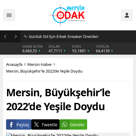
Günlük Stil İçin Erkek Sneaker Önerileri
GRAM ALTIN
DOLAR
EURO
STERLİN
6.660,55
47,7111
55,1881
64,4139
Anasayfa
Mersin Haber
Mersin, Büyükşehir’le 2022’de Yeşile Doydu
Mersin, Büyükşehir’le
2022’de Yeşile Doydu
Paylaş
Tweetle
Gönder