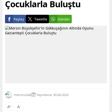
Çocuklarla Buluştu
Paylaş
Tweetle
Gönder
mersinodak
Yayınlama: 30.04.2024
A
+
A
-