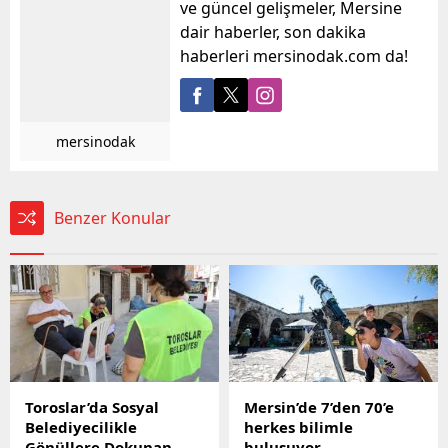
ve güncel gelişmeler, Mersine
dair haberler, son dakika
haberleri mersinodak.com da!
mersinodak
Benzer Konular
Toroslar’da Sosyal
Mersin’de 7’den 70’e
Belediyecilikle
herkes bilimle
Gönüllere Dokunan
buluşuyor