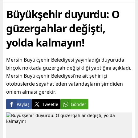
yurttaşların maddi ve
sahiplerince terk edilmiş 2
Büyükşehir duyurdu: O
manevi olarak nefes
katlı iki ayrı metruk
alabilmesine destek
yapının...
olmayı hedefleyen
güzergahlar değişti,
Büyükşehir...
yolda kalmayın!
Mersin Büyükşehir Belediyesi yayınladığı duyuruda
birçok noktada güzergah değişikliği yaptığını açıkladı.
Mersin Büyükşehir Belediyesi’ne ait şehir içi
otobüslerde seyahat eden vatandaşların şimdiden
önlem alması gerekir.
Paylaş
Tweetle
Gönder