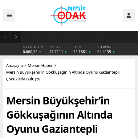
Günlük Stil İçin Erkek Sneaker Önerileri
GRAM ALTIN
DOLAR
EURO
STERLİN
6.660,55
47,7111
55,1881
64,4139
Anasayfa
Mersin Haber
Mersin Büyükşehir’in Gökkuşağının Altında Oyunu Gaziantepli
Çocuklarla Buluştu
Mersin Büyükşehir’in
Gökkuşağının Altında
Oyunu Gaziantepli